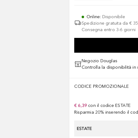
Online
:
Disponibile
Spedizione gratuita da
€ 35
Consegna entro 3-6 giorni
Negozio Douglas
Controlla la disponibilità i
CODICE PROMOZIONALE
€ 6,39
con il codice
ESTATE
Risparmia 20% inserendo il codi
ESTATE