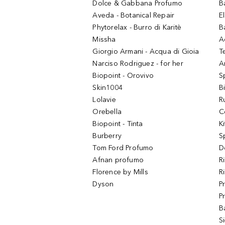
Dolce & Gabbana Profumo
B
Aveda - Botanical Repair
El
Phytorelax - Burro di Karitè
B
Missha
A
Giorgio Armani - Acqua di Gioia
T
Narciso Rodriguez - for her
Ar
Biopoint - Orovivo
S
Skin1004
B
Lolavie
R
Orebella
C
Biopoint - Tinta
K
Burberry
S
Tom Ford Profumo
D
Afnan profumo
R
Florence by Mills
R
Dyson
P
P
B
S