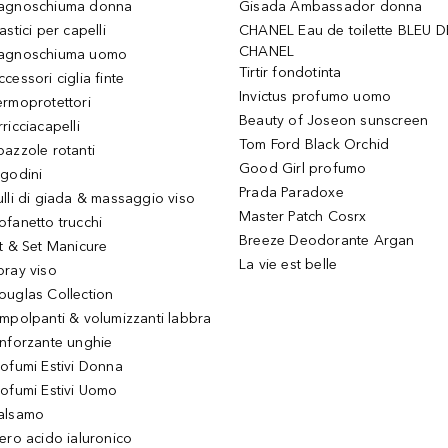
agnoschiuma donna
Gisada Ambassador donna
astici per capelli
CHANEL Eau de toilette BLEU D
CHANEL
agnoschiuma uomo
Tirtir fondotinta
ccessori ciglia finte
Invictus profumo uomo
ermoprotettori
Beauty of Joseon sunscreen
ricciacapelli
Tom Ford Black Orchid
pazzole rotanti
Good Girl profumo
igodini
Prada Paradoxe
ulli di giada & massaggio viso
Master Patch Cosrx
ofanetto trucchi
Breeze Deodorante Argan
it & Set Manicure
La vie est belle
pray viso
ouglas Collection
impolpanti & volumizzanti labbra
inforzante unghie
rofumi Estivi Donna
rofumi Estivi Uomo
alsamo
iero acido ialuronico