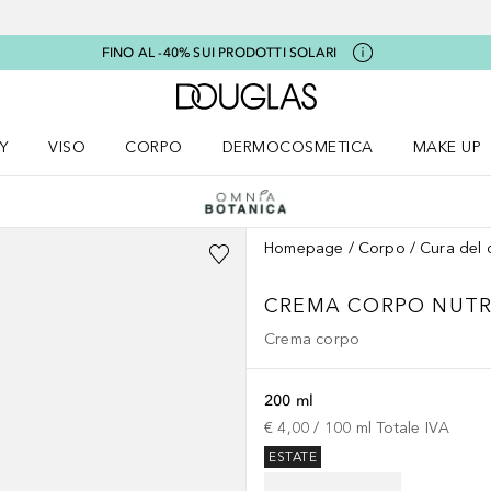
FINO AL -40% SUI PRODOTTI SOLARI
A Douglas Home
Y
VISO
CORPO
DERMOCOSMETICA
MAKE UP
menu K-BEAUTY
Apri il menu Viso
Apri il menu Corpo
Apri il menu DERMOCOSMETICA
Apri il me
Homepage
Corpo
Cura del 
CREMA CORPO NUTRI
Crema corpo
200 ml
€ 4,00
 / 
100
ml
Totale IVA
ESTATE