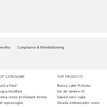
vendita
Compliance & Whistleblowing
OP CATEGORIE
TOP PRODOTTI
lush e Fard
Bianco Latte Profumo
cqua micellare
Sol de Janeiro 62
rema corpo profumata donna
Sweed siero ciglia
el sopracciglia
Gisada Ambassador uomo