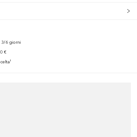
3/6 giorni
00 €
celta¹