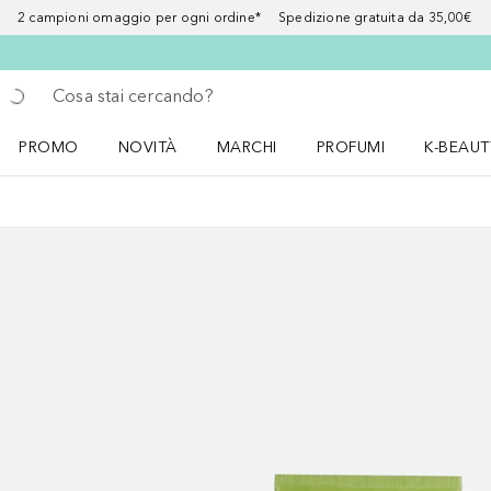
2 campioni omaggio per ogni ordine* Spedizione gratuita da 35,00€
Torna indietro
Esegui ricerca
PROMO
NOVITÀ
MARCHI
PROFUMI
K-BEAUT
Apri il menu PROMO
Apri il menu NOVITÀ
Apri il menu MARCHI
Apri il menu Profumi
Apri il 