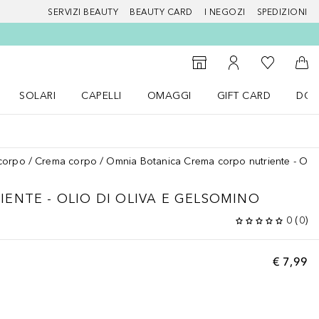
SERVIZI BEAUTY
BEAUTY CARD
I NEGOZI
SPEDIZIONI
Alla Mia Li
Storefinder
Al Mio Account
Al 
SOLARI
CAPELLI
OMAGGI
GIFT CARD
DOU
nu Make up
Apri il menu SOLARI
Apri il menu Capelli
Apri il menu OMAGGI
corpo
Crema corpo
Omnia Botanica Crema corpo nutriente - Olio
ENTE - OLIO DI OLIVA E GELSOMINO
0
(
0
)
€ 7,99