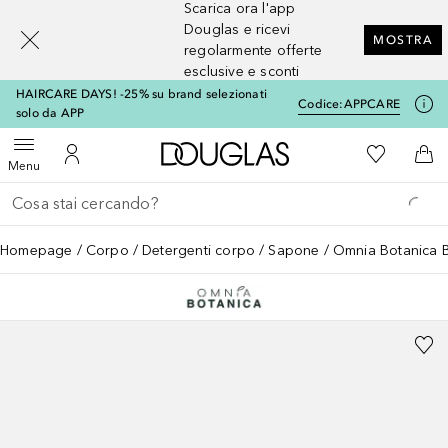
Scarica ora l'app
[navigation.slideout.screenreader]
Douglas e ricevi
MOSTRA
regolarmente offerte
esclusive e sconti
HAIRCARE DAYS! -25% su brand selezionati
Codice:
APPCARE
solo da APP
A Douglas Home
Alla Mia Li
Apri menu
Al Mio Account
Al 
Menu
Torna indietro
Esegui ricerca
Homepage
Corpo
Detergenti corpo
Sapone
Omnia Botanica B