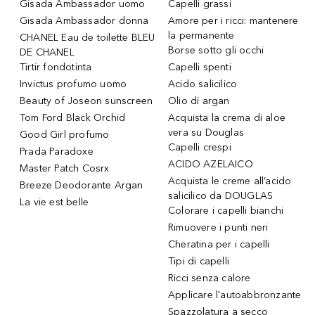
Gisada Ambassador uomo
Capelli grassi
Gisada Ambassador donna
Amore per i ricci: mantenere
la permanente
CHANEL Eau de toilette BLEU
Borse sotto gli occhi
DE CHANEL
Tirtir fondotinta
Capelli spenti
Invictus profumo uomo
Acido salicilico
Beauty of Joseon sunscreen
Olio di argan
Tom Ford Black Orchid
Acquista la crema di aloe
vera su Douglas
Good Girl profumo
Capelli crespi
Prada Paradoxe
ACIDO AZELAICO
Master Patch Cosrx
Acquista le creme all’acido
Breeze Deodorante Argan
salicilico da DOUGLAS
La vie est belle
Colorare i capelli bianchi
Rimuovere i punti neri
Cheratina per i capelli
Tipi di capelli
Ricci senza calore
Applicare l'autoabbronzante
Spazzolatura a secco