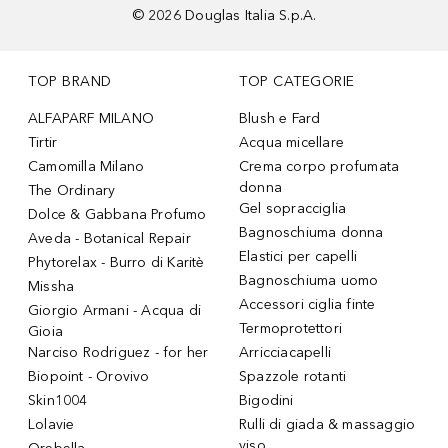
©
2026
Douglas Italia S.p.A.
TOP BRAND
TOP CATEGORIE
ALFAPARF MILANO
Blush e Fard
Tirtir
Acqua micellare
Camomilla Milano
Crema corpo profumata
donna
The Ordinary
Gel sopracciglia
Dolce & Gabbana Profumo
Bagnoschiuma donna
Aveda - Botanical Repair
Elastici per capelli
Phytorelax - Burro di Karitè
Bagnoschiuma uomo
Missha
Accessori ciglia finte
Giorgio Armani - Acqua di
Termoprotettori
Gioia
Narciso Rodriguez - for her
Arricciacapelli
Biopoint - Orovivo
Spazzole rotanti
Skin1004
Bigodini
Lolavie
Rulli di giada & massaggio
viso