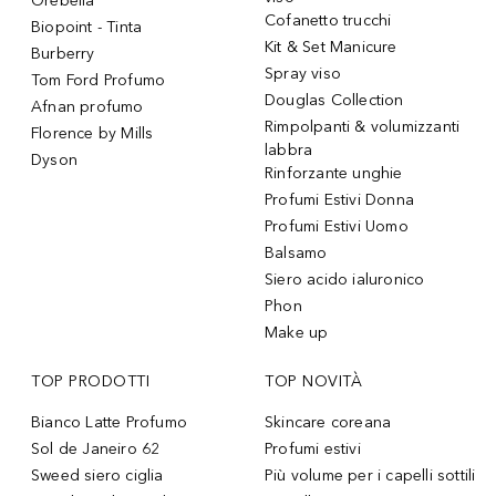
Orebella
Cofanetto trucchi
Biopoint - Tinta
Kit & Set Manicure
Burberry
Spray viso
Tom Ford Profumo
Douglas Collection
Afnan profumo
Rimpolpanti & volumizzanti
Florence by Mills
labbra
Dyson
Rinforzante unghie
Profumi Estivi Donna
Profumi Estivi Uomo
Balsamo
Siero acido ialuronico
Phon
Make up
TOP PRODOTTI
TOP NOVITÀ
Bianco Latte Profumo
Skincare coreana
Sol de Janeiro 62
Profumi estivi
Sweed siero ciglia
Più volume per i capelli sottili