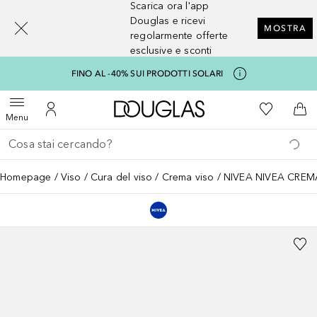
Scarica ora l'app
[navigation.slideout.screenreader]
Douglas e ricevi
MOSTRA
regolarmente offerte
esclusive e sconti
FINO AL -40% SUI PRODOTTI SOLARI
A Douglas Home
Alla Mia Li
Apri menu
Al Mio Account
Al 
Menu
Torna indietro
Esegui ricerca
Homepage
Viso
Cura del viso
Crema viso
NIVEA NIVEA CREM