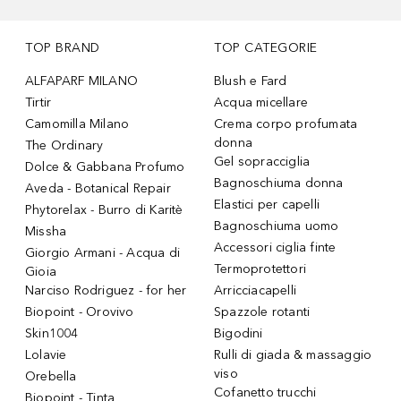
TOP BRAND
TOP CATEGORIE
ALFAPARF MILANO
Blush e Fard
Tirtir
Acqua micellare
Camomilla Milano
Crema corpo profumata
donna
The Ordinary
Gel sopracciglia
Dolce & Gabbana Profumo
Bagnoschiuma donna
Aveda - Botanical Repair
Elastici per capelli
Phytorelax - Burro di Karitè
Bagnoschiuma uomo
Missha
Accessori ciglia finte
Giorgio Armani - Acqua di
Termoprotettori
Gioia
Narciso Rodriguez - for her
Arricciacapelli
Biopoint - Orovivo
Spazzole rotanti
Skin1004
Bigodini
Lolavie
Rulli di giada & massaggio
viso
Orebella
Cofanetto trucchi
Biopoint - Tinta