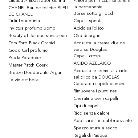
Gisada Ambassador donna
Amore per i ricci: mantenere
la permanente
CHANEL Eau de toilette BLEU
Borse sotto gli occhi
DE CHANEL
Tirtir fondotinta
Capelli spenti
Invictus profumo uomo
Acido salicilico
Beauty of Joseon sunscreen
Olio di argan
Tom Ford Black Orchid
Acquista la crema di aloe
vera su Douglas
Good Girl profumo
Capelli crespi
Prada Paradoxe
ACIDO AZELAICO
Master Patch Cosrx
Acquista le creme all’acido
Breeze Deodorante Argan
salicilico da DOUGLAS
La vie est belle
Colorare i capelli bianchi
Rimuovere i punti neri
Cheratina per i capelli
Tipi di capelli
Ricci senza calore
Applicare l'autoabbronzante
Spazzolatura a secco
Regali di Pasqua