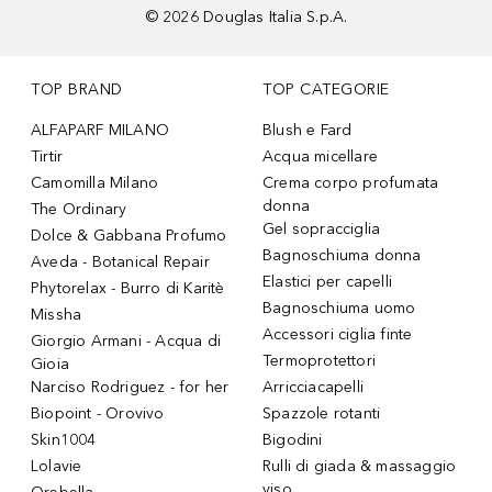
©
2026
Douglas Italia S.p.A.
TOP BRAND
TOP CATEGORIE
ALFAPARF MILANO
Blush e Fard
Tirtir
Acqua micellare
Camomilla Milano
Crema corpo profumata
donna
The Ordinary
Gel sopracciglia
Dolce & Gabbana Profumo
Bagnoschiuma donna
Aveda - Botanical Repair
Elastici per capelli
Phytorelax - Burro di Karitè
Bagnoschiuma uomo
Missha
Accessori ciglia finte
Giorgio Armani - Acqua di
Termoprotettori
Gioia
Narciso Rodriguez - for her
Arricciacapelli
Biopoint - Orovivo
Spazzole rotanti
Skin1004
Bigodini
Lolavie
Rulli di giada & massaggio
viso