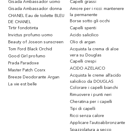
Gisada Ambassador uomo
Capelli grassi
Gisada Ambassador donna
Amore per i ricci: mantenere
la permanente
CHANEL Eau de toilette BLEU
Borse sotto gli occhi
DE CHANEL
Tirtir fondotinta
Capelli spenti
Invictus profumo uomo
Acido salicilico
Beauty of Joseon sunscreen
Olio di argan
Tom Ford Black Orchid
Acquista la crema di aloe
vera su Douglas
Good Girl profumo
Capelli crespi
Prada Paradoxe
ACIDO AZELAICO
Master Patch Cosrx
Acquista le creme all’acido
Breeze Deodorante Argan
salicilico da DOUGLAS
La vie est belle
Colorare i capelli bianchi
Rimuovere i punti neri
Cheratina per i capelli
Tipi di capelli
Ricci senza calore
Applicare l'autoabbronzante
Spazzolatura a secco