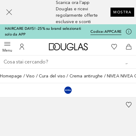
Scarica ora l'app
[navigation.slideout.screenreader]
Douglas e ricevi
MOSTRA
regolarmente offerte
esclusive e sconti
HAIRCARE DAYS! -25% su brand selezionati
Codice:
APPCARE
solo da APP
A Douglas Home
Alla Mia Li
Apri menu
Al Mio Account
Al 
Menu
Torna indietro
Esegui ricerca
Homepage
Viso
Cura del viso
Crema antirughe
NIVEA NIVEA 