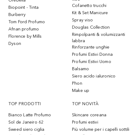
Orebella
Cofanetto trucchi
Biopoint - Tinta
Kit & Set Manicure
Burberry
Spray viso
Tom Ford Profumo
Douglas Collection
Afnan profumo
Rimpolpanti & volumizzanti
Florence by Mills
labbra
Dyson
Rinforzante unghie
Profumi Estivi Donna
Profumi Estivi Uomo
Balsamo
Siero acido ialuronico
Phon
Make up
TOP PRODOTTI
TOP NOVITÀ
Bianco Latte Profumo
Skincare coreana
Sol de Janeiro 62
Profumi estivi
Sweed siero ciglia
Più volume per i capelli sottili