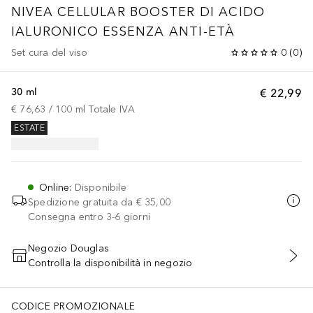
NIVEA CELLULAR BOOSTER DI ACIDO
IALURONICO ESSENZA ANTI-ETÀ
Set cura del viso
0
(
0
)
30 ml
€ 22,99
€ 76,63
 / 
100
ml
Totale IVA
ESTATE
Online
:
Disponibile
Spedizione gratuita da
€ 35,00
Consegna entro 3-6 giorni
Negozio Douglas
Controlla la disponibilità in negozio
AGGIUNGI AL CARRELLO
CODICE PROMOZIONALE