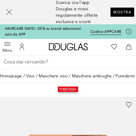
Scarica ora l'app
[navigation.slideout.screenreader]
Douglas e ricevi
MOSTRA
regolarmente offerte
esclusive e sconti
HAIRCARE DAYS! -25% su brand selezionati
Codice:
APPCARE
solo da APP
A Douglas Home
Alla Mia Li
Apri menu
Al Mio Account
Al 
Menu
Torna indietro
Esegui ricerca
Homepage
Viso
Maschere viso
Maschere antirughe
Purederm 