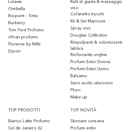
Lolavie
Rulli di giada & massaggio
viso
Orebella
Cofanetto trucchi
Biopoint - Tinta
Kit & Set Manicure
Burberry
Spray viso
Tom Ford Profumo
Douglas Collection
Afnan profumo
Rimpolpanti & volumizzanti
Florence by Mills
labbra
Dyson
Rinforzante unghie
Profumi Estivi Donna
Profumi Estivi Uomo
Balsamo
Siero acido ialuronico
Phon
Make up
TOP PRODOTTI
TOP NOVITÀ
Bianco Latte Profumo
Skincare coreana
Sol de Janeiro 62
Profumi estivi