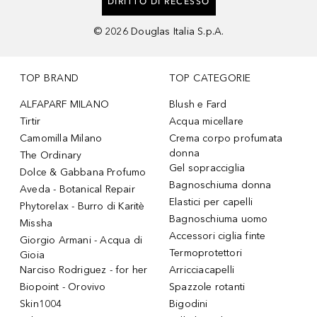
DIRITTO DI RECESSO
©
2026
Douglas Italia S.p.A.
TOP BRAND
TOP CATEGORIE
ALFAPARF MILANO
Blush e Fard
Tirtir
Acqua micellare
Camomilla Milano
Crema corpo profumata
donna
The Ordinary
Gel sopracciglia
Dolce & Gabbana Profumo
Bagnoschiuma donna
Aveda - Botanical Repair
Elastici per capelli
Phytorelax - Burro di Karitè
Bagnoschiuma uomo
Missha
Accessori ciglia finte
Giorgio Armani - Acqua di
Termoprotettori
Gioia
Narciso Rodriguez - for her
Arricciacapelli
Biopoint - Orovivo
Spazzole rotanti
Skin1004
Bigodini