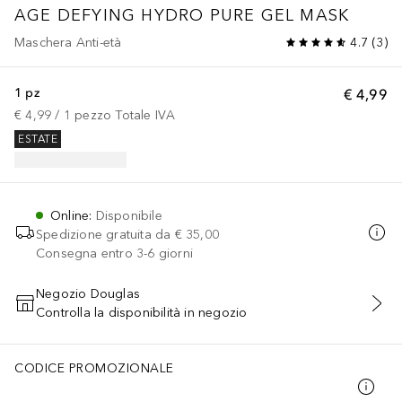
AGE DEFYING HYDRO PURE GEL MASK
Maschera Anti-età
4.7
(
3
)
1 pz
€ 4,99
€ 4,99
 / 
1
pezzo
Totale IVA
ESTATE
Online
:
Disponibile
Spedizione gratuita da
€ 35,00
Consegna entro 3-6 giorni
Negozio Douglas
Controlla la disponibilità in negozio
AGGIUNGI AL CARRELLO
CODICE PROMOZIONALE