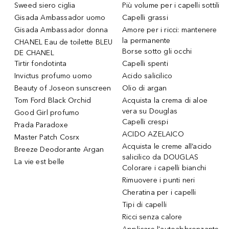
Sweed siero ciglia
Più volume per i capelli sottili
Gisada Ambassador uomo
Capelli grassi
Gisada Ambassador donna
Amore per i ricci: mantenere
la permanente
CHANEL Eau de toilette BLEU
Borse sotto gli occhi
DE CHANEL
Tirtir fondotinta
Capelli spenti
Invictus profumo uomo
Acido salicilico
Beauty of Joseon sunscreen
Olio di argan
Tom Ford Black Orchid
Acquista la crema di aloe
vera su Douglas
Good Girl profumo
Capelli crespi
Prada Paradoxe
ACIDO AZELAICO
Master Patch Cosrx
Acquista le creme all’acido
Breeze Deodorante Argan
salicilico da DOUGLAS
La vie est belle
Colorare i capelli bianchi
Rimuovere i punti neri
Cheratina per i capelli
Tipi di capelli
Ricci senza calore