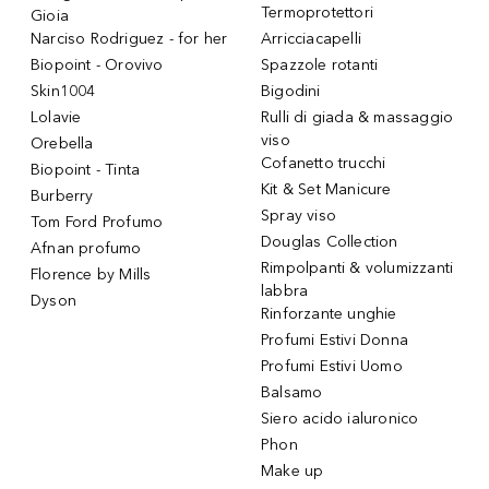
Termoprotettori
Gioia
Narciso Rodriguez - for her
Arricciacapelli
Biopoint - Orovivo
Spazzole rotanti
Skin1004
Bigodini
Lolavie
Rulli di giada & massaggio
viso
Orebella
Cofanetto trucchi
Biopoint - Tinta
Kit & Set Manicure
Burberry
Spray viso
Tom Ford Profumo
Douglas Collection
Afnan profumo
Rimpolpanti & volumizzanti
Florence by Mills
labbra
Dyson
Rinforzante unghie
Profumi Estivi Donna
Profumi Estivi Uomo
Balsamo
Siero acido ialuronico
Phon
Make up