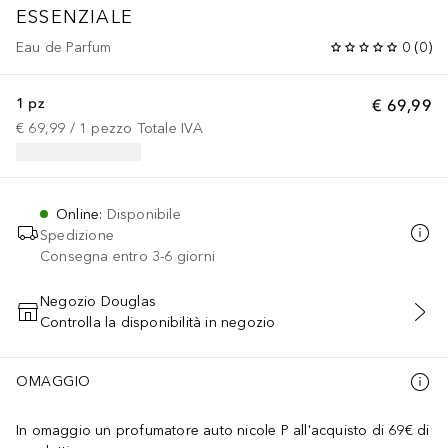
ESSENZIALE
Eau de Parfum
0
(
0
)
1 pz
€ 69,99
€ 69,99
 / 
1
pezzo
Totale IVA
Online
:
Disponibile
Spedizione
Consegna entro 3-6 giorni
Negozio Douglas
Controlla la disponibilità in negozio
AGGIUNGI AL CARRELLO
OMAGGIO
In omaggio un profumatore auto nicole P all'acquisto di 69€ di