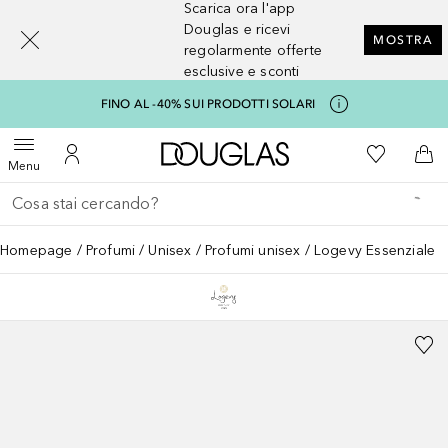
Scarica ora l'app
[navigation.slideout.screenreader]
Douglas e ricevi
MOSTRA
regolarmente offerte
esclusive e sconti
FINO AL -40% SUI PRODOTTI SOLARI
A Douglas Home
Alla Mia Li
Apri menu
Al Mio Account
Al 
Menu
Torna indietro
Esegui ricerca
Homepage
Profumi
Unisex
Profumi unisex
Logevy Essenziale