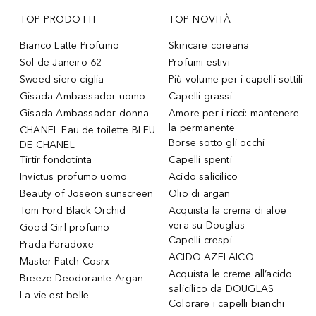
TOP PRODOTTI
TOP NOVITÀ
Bianco Latte Profumo
Skincare coreana
Sol de Janeiro 62
Profumi estivi
Sweed siero ciglia
Più volume per i capelli sottili
Gisada Ambassador uomo
Capelli grassi
Gisada Ambassador donna
Amore per i ricci: mantenere
la permanente
CHANEL Eau de toilette BLEU
Borse sotto gli occhi
DE CHANEL
Tirtir fondotinta
Capelli spenti
Invictus profumo uomo
Acido salicilico
Beauty of Joseon sunscreen
Olio di argan
Tom Ford Black Orchid
Acquista la crema di aloe
vera su Douglas
Good Girl profumo
Capelli crespi
Prada Paradoxe
ACIDO AZELAICO
Master Patch Cosrx
Acquista le creme all’acido
Breeze Deodorante Argan
salicilico da DOUGLAS
La vie est belle
Colorare i capelli bianchi