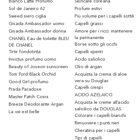
Bianco Latte Profumo
Skincare coreana
Sol de Janeiro 62
Profumi estivi
Sweed siero ciglia
Più volume per i capelli sottili
Gisada Ambassador uomo
Capelli grassi
Gisada Ambassador donna
Amore per i ricci: mantenere
la permanente
CHANEL Eau de toilette BLEU
Borse sotto gli occhi
DE CHANEL
Tirtir fondotinta
Capelli spenti
Invictus profumo uomo
Acido salicilico
Beauty of Joseon sunscreen
Olio di argan
Tom Ford Black Orchid
Acquista la crema di aloe
vera su Douglas
Good Girl profumo
Capelli crespi
Prada Paradoxe
ACIDO AZELAICO
Master Patch Cosrx
Acquista le creme all’acido
Breeze Deodorante Argan
salicilico da DOUGLAS
La vie est belle
Colorare i capelli bianchi
Rimuovere i punti neri
Cheratina per i capelli
Tipi di capelli