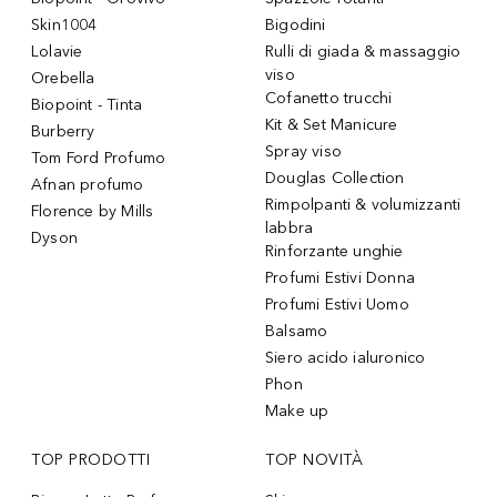
Skin1004
Bigodini
Lolavie
Rulli di giada & massaggio
viso
Orebella
Cofanetto trucchi
Biopoint - Tinta
Kit & Set Manicure
Burberry
Spray viso
Tom Ford Profumo
Douglas Collection
Afnan profumo
Rimpolpanti & volumizzanti
Florence by Mills
labbra
Dyson
Rinforzante unghie
Profumi Estivi Donna
Profumi Estivi Uomo
Balsamo
Siero acido ialuronico
Phon
Make up
TOP PRODOTTI
TOP NOVITÀ