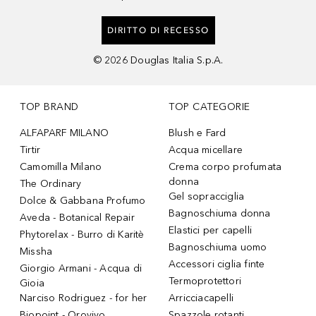
DIRITTO DI RECESSO
©
2026
Douglas Italia S.p.A.
TOP BRAND
TOP CATEGORIE
ALFAPARF MILANO
Blush e Fard
Tirtir
Acqua micellare
Camomilla Milano
Crema corpo profumata
donna
The Ordinary
Gel sopracciglia
Dolce & Gabbana Profumo
Bagnoschiuma donna
Aveda - Botanical Repair
Elastici per capelli
Phytorelax - Burro di Karitè
Bagnoschiuma uomo
Missha
Accessori ciglia finte
Giorgio Armani - Acqua di
Termoprotettori
Gioia
Narciso Rodriguez - for her
Arricciacapelli
Biopoint - Orovivo
Spazzole rotanti