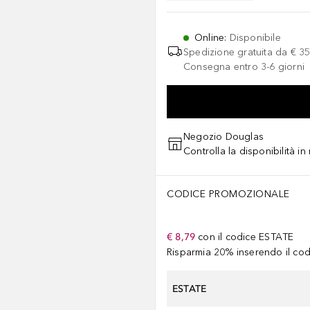
Online
:
Disponibile
Spedizione gratuita da
€ 35
Consegna entro 3-6 giorni
Negozio Douglas
Controlla la disponibilità i
CODICE PROMOZIONALE
€ 8,79
con il codice
ESTATE
Risparmia 20% inserendo il codi
ESTATE