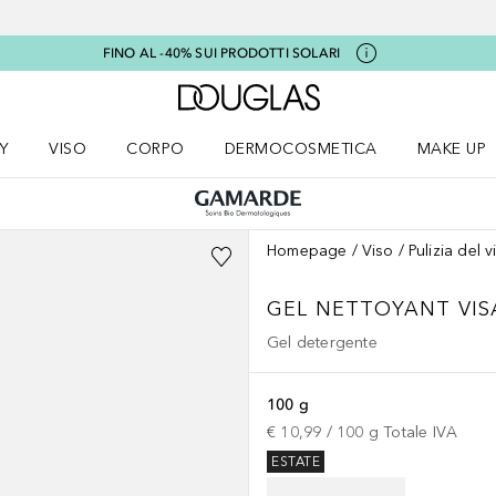
FINO AL -40% SUI PRODOTTI SOLARI
A Douglas Home
Y
VISO
CORPO
DERMOCOSMETICA
MAKE UP
menu K-BEAUTY
Apri il menu Viso
Apri il menu Corpo
Apri il menu DERMOCOSMETICA
Apri il me
Homepage
Viso
Pulizia del v
GEL NETTOYANT VI
Gel detergente
100 g
€ 10,99
 / 
100
g
Totale IVA
ESTATE