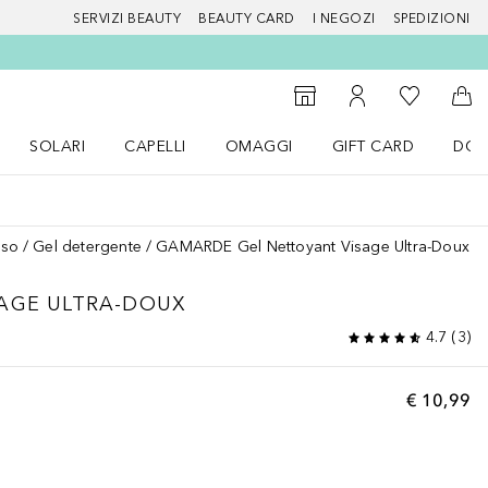
SERVIZI BEAUTY
BEAUTY CARD
I NEGOZI
SPEDIZIONI
Alla Mia Li
Storefinder
Al Mio Account
Al 
SOLARI
CAPELLI
OMAGGI
GIFT CARD
DOU
nu Make up
Apri il menu SOLARI
Apri il menu Capelli
Apri il menu OMAGGI
iso
Gel detergente
GAMARDE Gel Nettoyant Visage Ultra-Doux
SAGE ULTRA-DOUX
4.7
(
3
)
€ 10,99