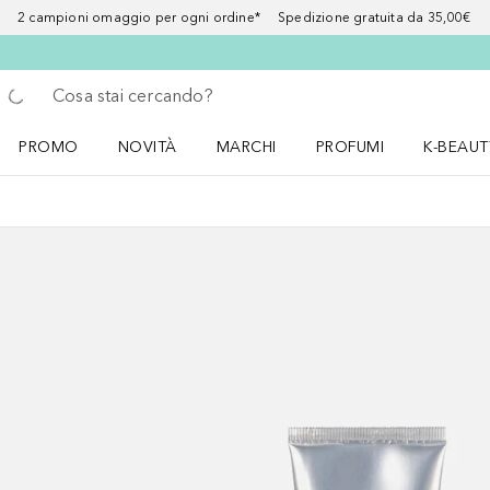
2 campioni omaggio per ogni ordine* Spedizione gratuita da 35,00€
Torna indietro
Esegui ricerca
PROMO
NOVITÀ
MARCHI
PROFUMI
K-BEAUT
Apri il menu PROMO
Apri il menu NOVITÀ
Apri il menu MARCHI
Apri il menu Profumi
Apri il 