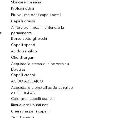
Skincare coreana
Profumi estivi
Più volume per i capelli sottili
Capelli grassi
Amore per i ricci: mantenere la
permanente
E
Borse sotto gli occhi
Capelli spenti
Acido salicilico
Olio di argan
Acquista la crema di aloe vera su
Douglas
Capelli crespi
ACIDO AZELAICO
Acquista le creme all’acido salicilico
da DOUGLAS
Colorare i capelli bianchi
Rimuovere i punti neri
Cheratina per i capelli
Tipi di capelli