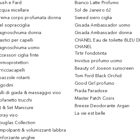
lush e Fard
Bianco Latte Profumo
cqua micellare
Sol de Janeiro 62
rema corpo profumata donna
Sweed siero ciglia
el sopracciglia
Gisada Ambassador uomo
agnoschiuma donna
Gisada Ambassador donna
astici per capelli
CHANEL Eau de toilette BLEU D
CHANEL
agnoschiuma uomo
Tirtir fondotinta
ccessori ciglia finte
Invictus profumo uomo
ermoprotettori
Beauty of Joseon sunscreen
ricciacapelli
Tom Ford Black Orchid
pazzole rotanti
Good Girl profumo
igodini
Prada Paradoxe
ulli di giada & massaggio viso
Master Patch Cosrx
ofanetto trucchi
Breeze Deodorante Argan
it & Set Manicure
La vie est belle
pray viso
ouglas Collection
impolpanti & volumizzanti labbra
inforzante unghie