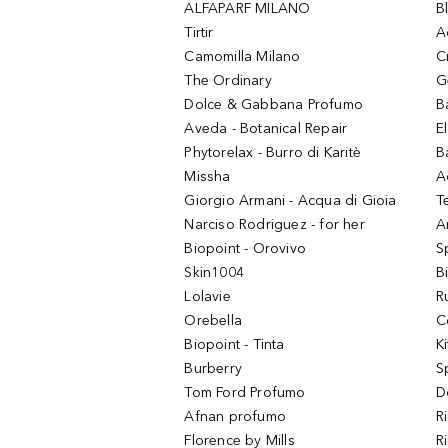
ALFAPARF MILANO
B
Tirtir
A
Camomilla Milano
C
The Ordinary
G
Dolce & Gabbana Profumo
B
Aveda - Botanical Repair
El
Phytorelax - Burro di Karitè
B
Missha
A
Giorgio Armani - Acqua di Gioia
T
Narciso Rodriguez - for her
Ar
Biopoint - Orovivo
S
Skin1004
B
Lolavie
R
Orebella
C
Biopoint - Tinta
K
Burberry
S
Tom Ford Profumo
D
Afnan profumo
R
Florence by Mills
R