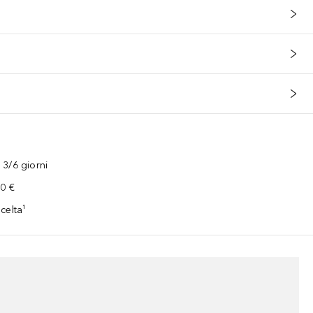
3/6 giorni
00 €
celta¹