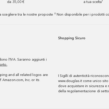
da 35,00 €
a tua scelta¹
 scegliere tra le nostre proposte ² Non disponibile per i prodotti 
Shopping Sicuro
udono l’IVA. Saranno aggiunti i
orto.
ing and all related logos are
I Sigilli di autenticità riconosco
f Amazon.com, Inc. or its
www.douglas.it come unico sito 
dove acquistare in sicurezza e n
della regolamentazione di setto