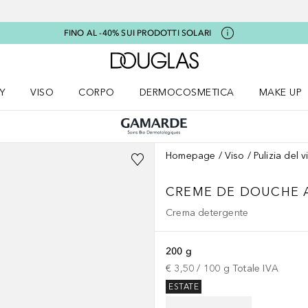
FINO AL -40% SUI PRODOTTI SOLARI
A Douglas Home
Y
VISO
CORPO
DERMOCOSMETICA
MAKE UP
menu K-BEAUTY
Apri il menu Viso
Apri il menu Corpo
Apri il menu DERMOCOSMETICA
Apri il me
Homepage
Viso
Pulizia del v
CREME DE DOUCHE 
Crema detergente
200 g
€ 3,50
 / 
100
g
Totale IVA
ESTATE