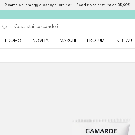
2 campioni omaggio per ogni ordine* Spedizione gratuita da 35,00€
Torna indietro
Esegui ricerca
PROMO
NOVITÀ
MARCHI
PROFUMI
K-BEAUT
Apri il menu PROMO
Apri il menu NOVITÀ
Apri il menu MARCHI
Apri il menu Profumi
Apri il 