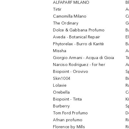
ALFAPARF MILANO
B
Tirtir
A
Camomilla Milano
C
The Ordinary
G
Dolce & Gabbana Profumo
B
Aveda - Botanical Repair
El
Phytorelax - Burro di Karitè
B
Missha
A
Giorgio Armani - Acqua di Gioia
T
Narciso Rodriguez - for her
Ar
Biopoint - Orovivo
S
Skin1004
B
Lolavie
R
Orebella
C
Biopoint - Tinta
K
Burberry
S
Tom Ford Profumo
D
Afnan profumo
R
Florence by Mills
R