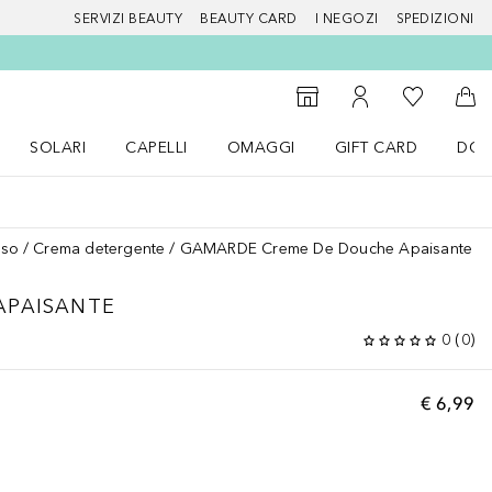
SERVIZI BEAUTY
BEAUTY CARD
I NEGOZI
SPEDIZIONI
Alla Mia Li
Storefinder
Al Mio Account
Al 
SOLARI
CAPELLI
OMAGGI
GIFT CARD
DOU
nu Make up
Apri il menu SOLARI
Apri il menu Capelli
Apri il menu OMAGGI
iso
Crema detergente
GAMARDE Creme De Douche Apaisante
APAISANTE
0
(
0
)
€ 6,99