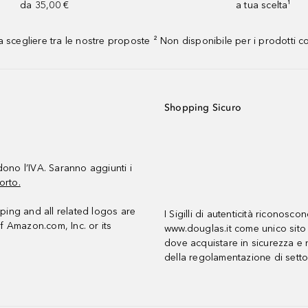
da 35,00 €
a tua scelta¹
 scegliere tra le nostre proposte ² Non disponibile per i prodotti 
Shopping Sicuro
udono l’IVA. Saranno aggiunti i
orto.
ing and all related logos are
I Sigilli di autenticità riconosco
f Amazon.com, Inc. or its
www.douglas.it come unico sito 
dove acquistare in sicurezza e n
della regolamentazione di setto