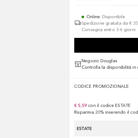
Online
:
Disponibile
Spedizione gratuita da
€ 35
Consegna entro 3-6 giorni
Negozio Douglas
Controlla la disponibilità i
CODICE PROMOZIONALE
€ 5,59
con il codice
ESTATE
Risparmia 20% inserendo il codi
ESTATE