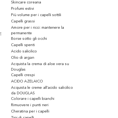
Skincare coreana
Profumi estivi
Più volume per i capelli sottili
Capelli grassi
Amore per i ricci: mantenere la
permanente
E
Borse sotto gli occhi
Capelli spenti
Acido salicilico
Olio di argan
Acquista la crema di aloe vera su
Douglas
Capelli crespi
ACIDO AZELAICO
Acquista le creme all’acido salicilico
da DOUGLAS
Colorare i capelli bianchi
Rimuovere i punti neri
Cheratina per i capelli
Tipi di capelli