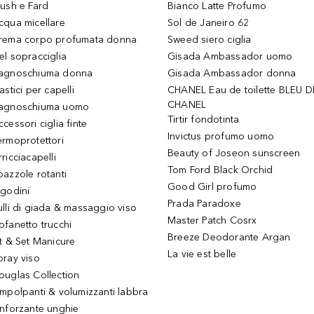
lush e Fard
Bianco Latte Profumo
cqua micellare
Sol de Janeiro 62
rema corpo profumata donna
Sweed siero ciglia
el sopracciglia
Gisada Ambassador uomo
agnoschiuma donna
Gisada Ambassador donna
astici per capelli
CHANEL Eau de toilette BLEU D
CHANEL
agnoschiuma uomo
Tirtir fondotinta
ccessori ciglia finte
Invictus profumo uomo
ermoprotettori
Beauty of Joseon sunscreen
ricciacapelli
Tom Ford Black Orchid
pazzole rotanti
Good Girl profumo
igodini
Prada Paradoxe
ulli di giada & massaggio viso
Master Patch Cosrx
ofanetto trucchi
Breeze Deodorante Argan
it & Set Manicure
La vie est belle
pray viso
ouglas Collection
impolpanti & volumizzanti labbra
inforzante unghie