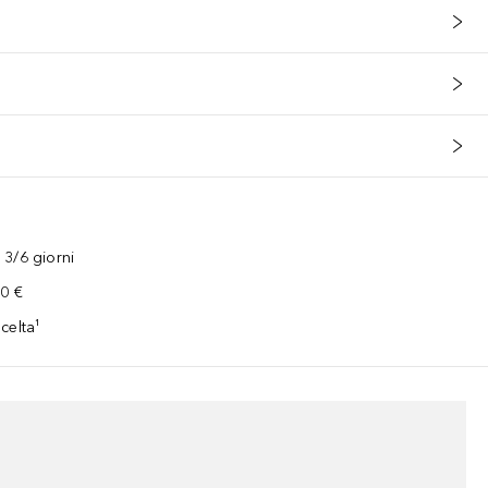
3/6 giorni
00 €
celta¹