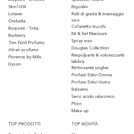
Skin1004
Bigodini
Lolavie
Rulli di giada & massaggio
viso
Orebella
Cofanetto trucchi
Biopoint - Tinta
Kit & Set Manicure
Burberry
Spray viso
Tom Ford Profumo
Douglas Collection
Afnan profumo
Rimpolpanti & volumizzanti
Florence by Mills
labbra
Dyson
Rinforzante unghie
Profumi Estivi Donna
Profumi Estivi Uomo
Balsamo
Siero acido ialuronico
Phon
Make up
TOP PRODOTTI
TOP NOVITÀ