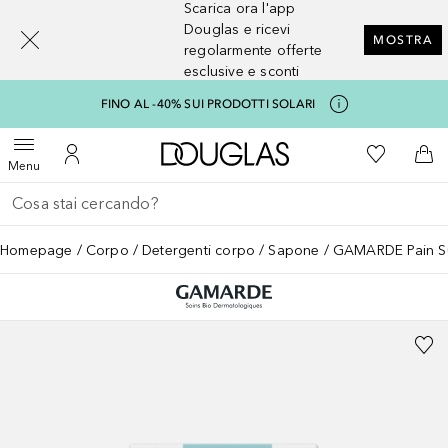
Scarica ora l'app
[navigation.slideout.screenreader]
Douglas e ricevi
MOSTRA
regolarmente offerte
esclusive e sconti
FINO AL -40% SUI PRODOTTI SOLARI
A Douglas Home
Alla Mia Li
Apri menu
Al Mio Account
Al 
Menu
Torna indietro
Esegui ricerca
Homepage
Corpo
Detergenti corpo
Sapone
GAMARDE Pain S