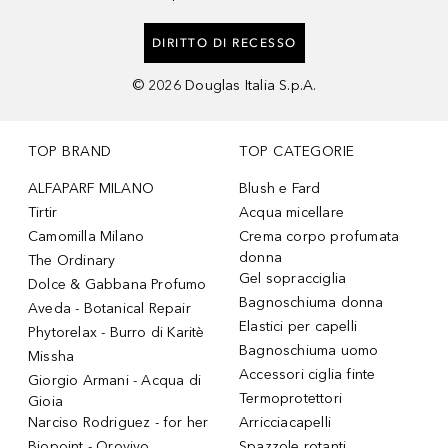
DIRITTO DI RECESSO
©
2026
Douglas Italia S.p.A.
TOP BRAND
TOP CATEGORIE
ALFAPARF MILANO
Blush e Fard
Tirtir
Acqua micellare
Camomilla Milano
Crema corpo profumata
donna
The Ordinary
Gel sopracciglia
Dolce & Gabbana Profumo
Bagnoschiuma donna
Aveda - Botanical Repair
Elastici per capelli
Phytorelax - Burro di Karitè
Bagnoschiuma uomo
Missha
Accessori ciglia finte
Giorgio Armani - Acqua di
Termoprotettori
Gioia
Narciso Rodriguez - for her
Arricciacapelli
Biopoint - Orovivo
Spazzole rotanti