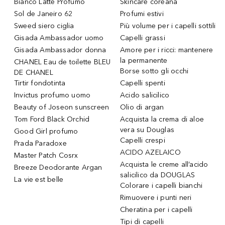
Bianco Latte Profumo
Skincare coreana
Sol de Janeiro 62
Profumi estivi
Sweed siero ciglia
Più volume per i capelli sottili
Gisada Ambassador uomo
Capelli grassi
Gisada Ambassador donna
Amore per i ricci: mantenere
la permanente
CHANEL Eau de toilette BLEU
Borse sotto gli occhi
DE CHANEL
Tirtir fondotinta
Capelli spenti
Invictus profumo uomo
Acido salicilico
Beauty of Joseon sunscreen
Olio di argan
Tom Ford Black Orchid
Acquista la crema di aloe
vera su Douglas
Good Girl profumo
Capelli crespi
Prada Paradoxe
ACIDO AZELAICO
Master Patch Cosrx
Acquista le creme all’acido
Breeze Deodorante Argan
salicilico da DOUGLAS
La vie est belle
Colorare i capelli bianchi
Rimuovere i punti neri
Cheratina per i capelli
Tipi di capelli