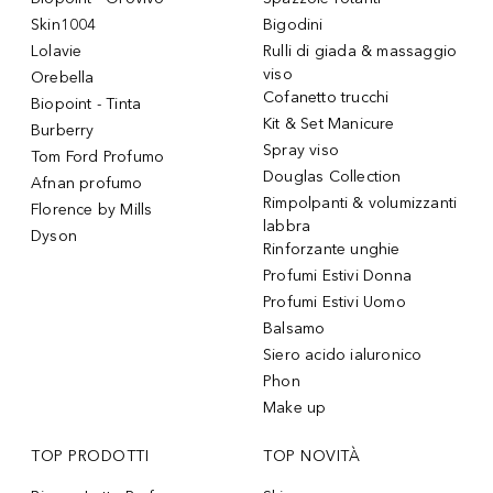
Skin1004
Bigodini
Lolavie
Rulli di giada & massaggio
viso
Orebella
Cofanetto trucchi
Biopoint - Tinta
Kit & Set Manicure
Burberry
Spray viso
Tom Ford Profumo
Douglas Collection
Afnan profumo
Rimpolpanti & volumizzanti
Florence by Mills
labbra
Dyson
Rinforzante unghie
Profumi Estivi Donna
Profumi Estivi Uomo
Balsamo
Siero acido ialuronico
Phon
Make up
TOP PRODOTTI
TOP NOVITÀ