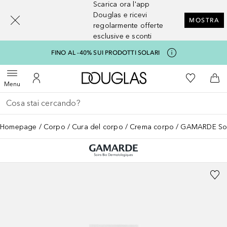
Scarica ora l'app
[navigation.slideout.screenreader]
Douglas e ricevi
MOSTRA
regolarmente offerte
esclusive e sconti
FINO AL -40% SUI PRODOTTI SOLARI
A Douglas Home
Alla Mia Li
Apri menu
Al Mio Account
Al 
Menu
Torna indietro
Esegui ricerca
Homepage
Corpo
Cura del corpo
Crema corpo
GAMARDE Soi