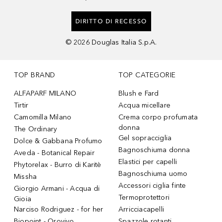
DIRITTO DI RECESSO
©
2026
Douglas Italia S.p.A.
TOP BRAND
TOP CATEGORIE
ALFAPARF MILANO
Blush e Fard
Tirtir
Acqua micellare
Camomilla Milano
Crema corpo profumata
donna
The Ordinary
Gel sopracciglia
Dolce & Gabbana Profumo
Bagnoschiuma donna
Aveda - Botanical Repair
Elastici per capelli
Phytorelax - Burro di Karitè
Bagnoschiuma uomo
Missha
Accessori ciglia finte
Giorgio Armani - Acqua di
Termoprotettori
Gioia
Narciso Rodriguez - for her
Arricciacapelli
Biopoint - Orovivo
Spazzole rotanti