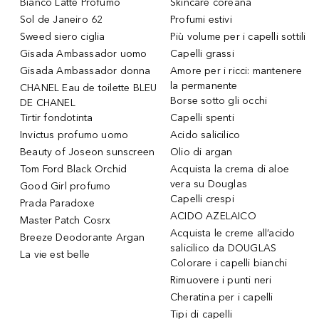
Bianco Latte Profumo
Skincare coreana
Sol de Janeiro 62
Profumi estivi
Sweed siero ciglia
Più volume per i capelli sottili
Gisada Ambassador uomo
Capelli grassi
Gisada Ambassador donna
Amore per i ricci: mantenere
la permanente
CHANEL Eau de toilette BLEU
Borse sotto gli occhi
DE CHANEL
Tirtir fondotinta
Capelli spenti
Invictus profumo uomo
Acido salicilico
Beauty of Joseon sunscreen
Olio di argan
Tom Ford Black Orchid
Acquista la crema di aloe
vera su Douglas
Good Girl profumo
Capelli crespi
Prada Paradoxe
ACIDO AZELAICO
Master Patch Cosrx
Acquista le creme all’acido
Breeze Deodorante Argan
salicilico da DOUGLAS
La vie est belle
Colorare i capelli bianchi
Rimuovere i punti neri
Cheratina per i capelli
Tipi di capelli