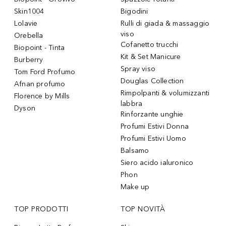
Skin1004
Bigodini
Lolavie
Rulli di giada & massaggio
viso
Orebella
Cofanetto trucchi
Biopoint - Tinta
Kit & Set Manicure
Burberry
Spray viso
Tom Ford Profumo
Douglas Collection
Afnan profumo
Rimpolpanti & volumizzanti
Florence by Mills
labbra
Dyson
Rinforzante unghie
Profumi Estivi Donna
Profumi Estivi Uomo
Balsamo
Siero acido ialuronico
Phon
Make up
TOP PRODOTTI
TOP NOVITÀ