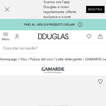
Scarica ora l'app
[navigation.slideout.screenreader]
Douglas e ricevi
MOSTRA
regolarmente offerte
esclusive e sconti
FINO AL -40% SUI PRODOTTI SOLARI
A Douglas Home
Alla Mia Li
Apri menu
Al Mio Account
Al 
Menu
Torna indietro
Esegui ricerca
Homepage
Viso
Pulizia del viso
Latte detergente
GAMARDE Lai