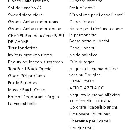
Bianco Latte Profumo
Skincare coreana
Sol de Janeiro 62
Profumi estivi
Sweed siero ciglia
Più volume per i capelli sottili
Gisada Ambassador uomo
Capelli grassi
Gisada Ambassador donna
Amore per i ricci: mantenere
la permanente
CHANEL Eau de toilette BLEU
Borse sotto gli occhi
DE CHANEL
Tirtir fondotinta
Capelli spenti
Invictus profumo uomo
Acido salicilico
Beauty of Joseon sunscreen
Olio di argan
Tom Ford Black Orchid
Acquista la crema di aloe
vera su Douglas
Good Girl profumo
Capelli crespi
Prada Paradoxe
ACIDO AZELAICO
Master Patch Cosrx
Acquista le creme all’acido
Breeze Deodorante Argan
salicilico da DOUGLAS
La vie est belle
Colorare i capelli bianchi
Rimuovere i punti neri
Cheratina per i capelli
Tipi di capelli