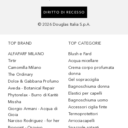
DIRITTO DI RECESSO
©
2026
Douglas Italia S.p.A.
TOP BRAND
TOP CATEGORIE
ALFAPARF MILANO
Blush e Fard
Tirtir
Acqua micellare
Camomilla Milano
Crema corpo profumata
donna
The Ordinary
Gel sopracciglia
Dolce & Gabbana Profumo
Bagnoschiuma donna
Aveda - Botanical Repair
Elastici per capelli
Phytorelax - Burro di Karitè
Bagnoschiuma uomo
Missha
Accessori ciglia finte
Giorgio Armani - Acqua di
Termoprotettori
Gioia
Narciso Rodriguez - for her
Arricciacapelli
Biopoint - Orovivo
Spazzole rotanti