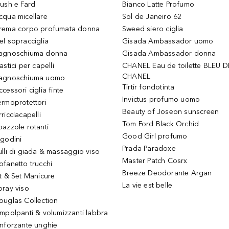
lush e Fard
Bianco Latte Profumo
cqua micellare
Sol de Janeiro 62
rema corpo profumata donna
Sweed siero ciglia
el sopracciglia
Gisada Ambassador uomo
agnoschiuma donna
Gisada Ambassador donna
astici per capelli
CHANEL Eau de toilette BLEU D
CHANEL
agnoschiuma uomo
Tirtir fondotinta
ccessori ciglia finte
Invictus profumo uomo
ermoprotettori
Beauty of Joseon sunscreen
ricciacapelli
Tom Ford Black Orchid
pazzole rotanti
Good Girl profumo
igodini
Prada Paradoxe
ulli di giada & massaggio viso
Master Patch Cosrx
ofanetto trucchi
Breeze Deodorante Argan
it & Set Manicure
La vie est belle
pray viso
ouglas Collection
impolpanti & volumizzanti labbra
inforzante unghie