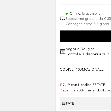
Online
:
Disponibile
Spedizione gratuita da
€ 35
Consegna entro 3-6 giorni
Negozio Douglas
Controlla la disponibilità i
CODICE PROMOZIONALE
€ 7,19
con il codice
ESTATE
Risparmia 20% inserendo il codi
ESTATE