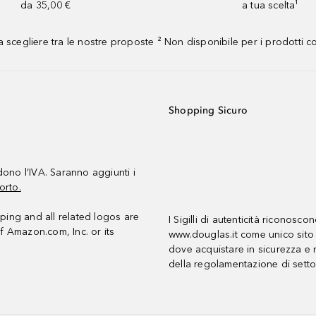
da 35,00 €
a tua scelta¹
 scegliere tra le nostre proposte ² Non disponibile per i prodotti 
Shopping Sicuro
udono l’IVA. Saranno aggiunti i
orto.
ing and all related logos are
I Sigilli di autenticità riconosco
f Amazon.com, Inc. or its
www.douglas.it come unico sito 
dove acquistare in sicurezza e n
della regolamentazione di setto