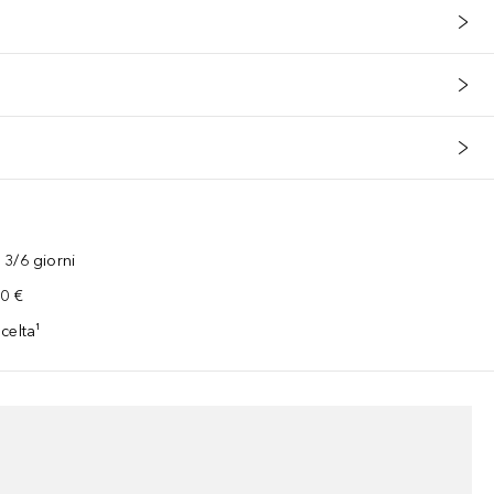
3/6 giorni
00 €
celta¹