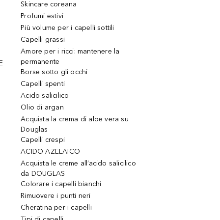
Skincare coreana
Profumi estivi
Più volume per i capelli sottili
Capelli grassi
Amore per i ricci: mantenere la
permanente
E
Borse sotto gli occhi
Capelli spenti
Acido salicilico
Olio di argan
Acquista la crema di aloe vera su
Douglas
Capelli crespi
ACIDO AZELAICO
Acquista le creme all’acido salicilico
da DOUGLAS
Colorare i capelli bianchi
Rimuovere i punti neri
Cheratina per i capelli
Tipi di capelli