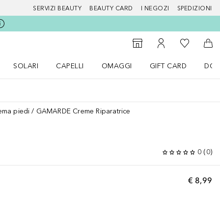
SERVIZI BEAUTY
BEAUTY CARD
I NEGOZI
SPEDIZIONI
Alla Mia Li
Storefinder
Al Mio Account
Al 
SOLARI
CAPELLI
OMAGGI
GIFT CARD
DOU
nu Make up
Apri il menu SOLARI
Apri il menu Capelli
Apri il menu OMAGGI
ema piedi
GAMARDE Creme Riparatrice
0
(
0
)
€ 8,99