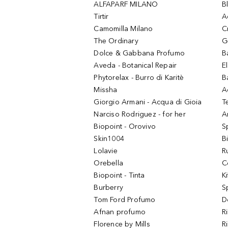
ALFAPARF MILANO
B
Tirtir
A
Camomilla Milano
C
The Ordinary
G
Dolce & Gabbana Profumo
B
Aveda - Botanical Repair
El
Phytorelax - Burro di Karitè
B
Missha
A
Giorgio Armani - Acqua di Gioia
T
Narciso Rodriguez - for her
Ar
Biopoint - Orovivo
S
Skin1004
B
Lolavie
R
Orebella
C
Biopoint - Tinta
K
Burberry
S
Tom Ford Profumo
D
Afnan profumo
R
Florence by Mills
R