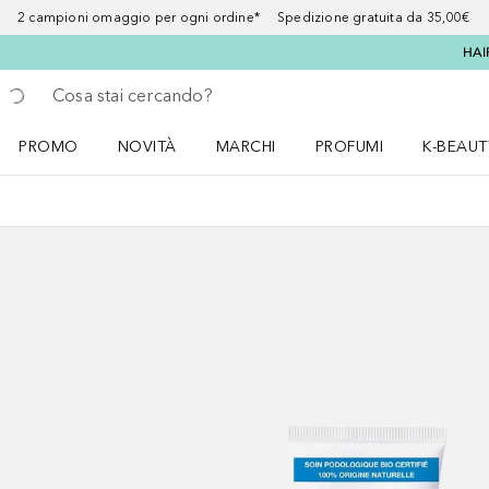
2 campioni omaggio per ogni ordine* Spedizione gratuita da 35,00€
HAI
Torna indietro
Esegui ricerca
PROMO
NOVITÀ
MARCHI
PROFUMI
K-BEAUT
Apri il menu PROMO
Apri il menu NOVITÀ
Apri il menu MARCHI
Apri il menu Profumi
Apri il 