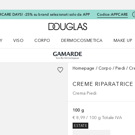
RCARE DAYS! -25% su brand selezionati solo da APP
Codice:
APPCARE
A Douglas Home
Y
VISO
CORPO
DERMOCOSMETICA
MAKE UP
menu K-BEAUTY
Apri il menu Viso
Apri il menu Corpo
Apri il menu DERMOCOSMETICA
Apri il me
Homepage
Corpo
Piedi
Cr
CREME RIPARATRICE
Crema Piedi
100 g
€ 8,99
 / 
100
g
Totale IVA
ESTATE