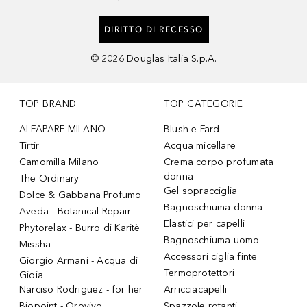
DIRITTO DI RECESSO
©
2026
Douglas Italia S.p.A.
TOP BRAND
TOP CATEGORIE
ALFAPARF MILANO
Blush e Fard
Tirtir
Acqua micellare
Camomilla Milano
Crema corpo profumata
donna
The Ordinary
Gel sopracciglia
Dolce & Gabbana Profumo
Bagnoschiuma donna
Aveda - Botanical Repair
Elastici per capelli
Phytorelax - Burro di Karitè
Bagnoschiuma uomo
Missha
Accessori ciglia finte
Giorgio Armani - Acqua di
Termoprotettori
Gioia
Narciso Rodriguez - for her
Arricciacapelli
Biopoint - Orovivo
Spazzole rotanti