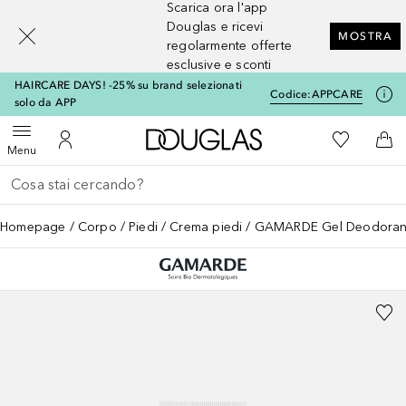
Scarica ora l'app
[navigation.slideout.screenreader]
Douglas e ricevi
MOSTRA
regolarmente offerte
esclusive e sconti
HAIRCARE DAYS! -25% su brand selezionati
Codice:
APPCARE
solo da APP
A Douglas Home
Alla Mia Li
Apri menu
Al Mio Account
Al 
Menu
Torna indietro
Esegui ricerca
Homepage
Corpo
Piedi
Crema piedi
GAMARDE Gel Deodorant 