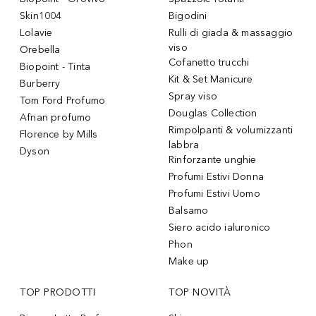
Skin1004
Bigodini
Lolavie
Rulli di giada & massaggio
viso
Orebella
Cofanetto trucchi
Biopoint - Tinta
Kit & Set Manicure
Burberry
Spray viso
Tom Ford Profumo
Douglas Collection
Afnan profumo
Rimpolpanti & volumizzanti
Florence by Mills
labbra
Dyson
Rinforzante unghie
Profumi Estivi Donna
Profumi Estivi Uomo
Balsamo
Siero acido ialuronico
Phon
Make up
TOP PRODOTTI
TOP NOVITÀ