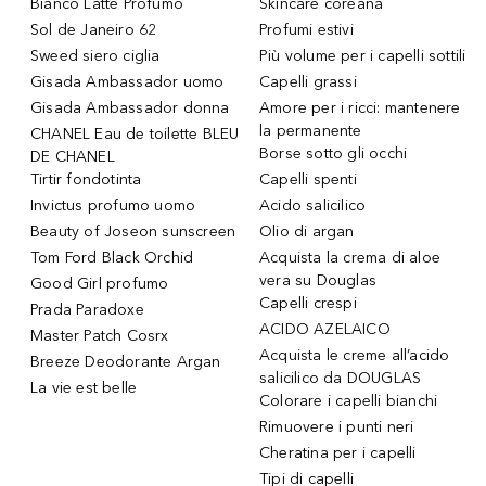
Bianco Latte Profumo
Skincare coreana
Sol de Janeiro 62
Profumi estivi
Sweed siero ciglia
Più volume per i capelli sottili
Gisada Ambassador uomo
Capelli grassi
Gisada Ambassador donna
Amore per i ricci: mantenere
la permanente
CHANEL Eau de toilette BLEU
Borse sotto gli occhi
DE CHANEL
Tirtir fondotinta
Capelli spenti
Invictus profumo uomo
Acido salicilico
Beauty of Joseon sunscreen
Olio di argan
Tom Ford Black Orchid
Acquista la crema di aloe
vera su Douglas
Good Girl profumo
Capelli crespi
Prada Paradoxe
ACIDO AZELAICO
Master Patch Cosrx
Acquista le creme all’acido
Breeze Deodorante Argan
salicilico da DOUGLAS
La vie est belle
Colorare i capelli bianchi
Rimuovere i punti neri
Cheratina per i capelli
Tipi di capelli