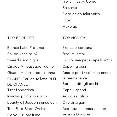
Profumi Estivi Uomo
Balsamo
Siero acido ialuronico
Phon
Make up
TOP PRODOTTI
TOP NOVITÀ
Bianco Latte Profumo
Skincare coreana
Sol de Janeiro 62
Profumi estivi
Sweed siero ciglia
Più volume per i capelli sottili
Gisada Ambassador uomo
Capelli grassi
Gisada Ambassador donna
Amore per i ricci: mantenere
la permanente
CHANEL Eau de toilette BLEU
Borse sotto gli occhi
DE CHANEL
Tirtir fondotinta
Capelli spenti
Invictus profumo uomo
Acido salicilico
Beauty of Joseon sunscreen
Olio di argan
Tom Ford Black Orchid
Acquista la crema di aloe
vera su Douglas
Good Girl profumo