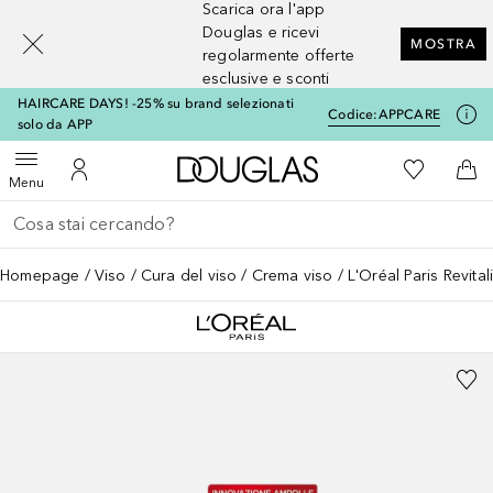
Scarica ora l'app
[navigation.slideout.screenreader]
Douglas e ricevi
MOSTRA
regolarmente offerte
esclusive e sconti
HAIRCARE DAYS! -25% su brand selezionati
Codice:
APPCARE
solo da APP
A Douglas Home
Alla Mia Li
Apri menu
Al Mio Account
Al 
Menu
Torna indietro
Esegui ricerca
Homepage
Viso
Cura del viso
Crema viso
L'Oréal Paris Revita