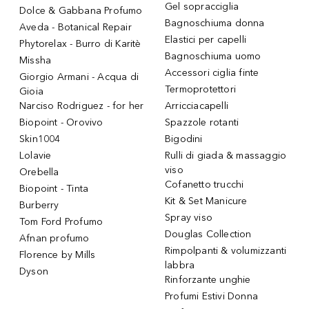
Gel sopracciglia
Dolce & Gabbana Profumo
Bagnoschiuma donna
Aveda - Botanical Repair
Elastici per capelli
Phytorelax - Burro di Karitè
Bagnoschiuma uomo
Missha
Accessori ciglia finte
Giorgio Armani - Acqua di
Termoprotettori
Gioia
Narciso Rodriguez - for her
Arricciacapelli
Biopoint - Orovivo
Spazzole rotanti
Skin1004
Bigodini
Lolavie
Rulli di giada & massaggio
viso
Orebella
Cofanetto trucchi
Biopoint - Tinta
Kit & Set Manicure
Burberry
Spray viso
Tom Ford Profumo
Douglas Collection
Afnan profumo
Rimpolpanti & volumizzanti
Florence by Mills
labbra
Dyson
Rinforzante unghie
Profumi Estivi Donna