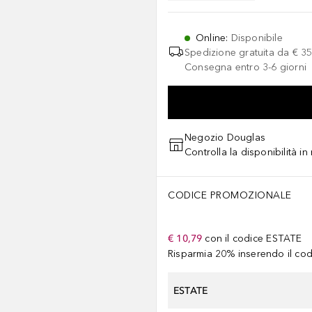
Online
:
Disponibile
Spedizione gratuita da
€ 35
Consegna entro 3-6 giorni
Negozio Douglas
Controlla la disponibilità i
CODICE PROMOZIONALE
€ 10,79
con il codice
ESTATE
Risparmia 20% inserendo il codi
ESTATE