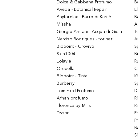
Dolce & Gabbana Profumo
B
Aveda - Botanical Repair
El
Phytorelax - Burro di Karitè
B
Missha
A
Giorgio Armani - Acqua di Gioia
T
Narciso Rodriguez - for her
Ar
Biopoint - Orovivo
S
Skin1004
B
Lolavie
R
Orebella
C
Biopoint - Tinta
K
Burberry
S
Tom Ford Profumo
D
Afnan profumo
R
Florence by Mills
R
Dyson
P
P
B
S