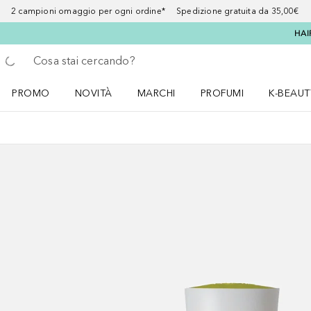
2 campioni omaggio per ogni ordine* Spedizione gratuita da 35,00€
HAI
Torna indietro
Esegui ricerca
PROMO
NOVITÀ
MARCHI
PROFUMI
K-BEAUT
Apri il menu PROMO
Apri il menu NOVITÀ
Apri il menu MARCHI
Apri il menu Profumi
Apri il 