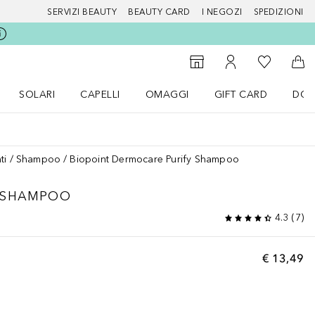
SERVIZI BEAUTY
BEAUTY CARD
I NEGOZI
SPEDIZIONI
Alla Mia Li
Storefinder
Al Mio Account
Al 
SOLARI
CAPELLI
OMAGGI
GIFT CARD
DOU
nu Make up
Apri il menu SOLARI
Apri il menu Capelli
Apri il menu OMAGGI
ti
Shampoo
Biopoint Dermocare Purify Shampoo
Y SHAMPOO
4.3
(
7
)
€ 13,49