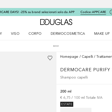
RCARE DAYS! -25% su brand selezionati solo da APP
Codice:
APPCARE
A Douglas Home
Y
VISO
CORPO
DERMOCOSMETICA
MAKE UP
menu K-BEAUTY
Apri il menu Viso
Apri il menu Corpo
Apri il menu DERMOCOSMETICA
Apri il me
Homepage
Capelli
Trattamen
DERMOCARE
PURIF
Shampoo capelli
200 ml
€ 6,75
 / 
100
ml
Totale IVA
ESTATE