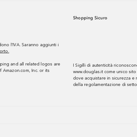
Shopping Sicuro
udono l’IVA. Saranno aggiunti i
orto.
ing and all related logos are
I Sigilli di autenticità riconosco
f Amazon.com, Inc. or its
www.douglas.it come unico sito 
dove acquistare in sicurezza e n
della regolamentazione di setto