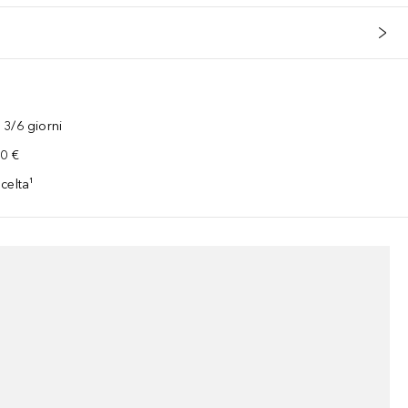
3/6 giorni
00 €
celta¹