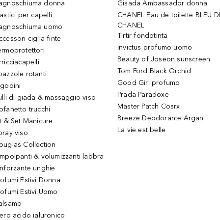
agnoschiuma donna
Gisada Ambassador donna
astici per capelli
CHANEL Eau de toilette BLEU D
CHANEL
agnoschiuma uomo
Tirtir fondotinta
ccessori ciglia finte
Invictus profumo uomo
ermoprotettori
Beauty of Joseon sunscreen
ricciacapelli
Tom Ford Black Orchid
pazzole rotanti
Good Girl profumo
igodini
Prada Paradoxe
ulli di giada & massaggio viso
Master Patch Cosrx
ofanetto trucchi
Breeze Deodorante Argan
it & Set Manicure
La vie est belle
pray viso
ouglas Collection
impolpanti & volumizzanti labbra
inforzante unghie
rofumi Estivi Donna
rofumi Estivi Uomo
alsamo
iero acido ialuronico