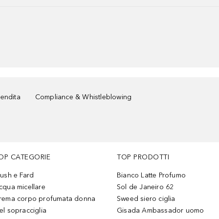
vendita
Compliance & Whistleblowing
OP CATEGORIE
TOP PRODOTTI
lush e Fard
Bianco Latte Profumo
cqua micellare
Sol de Janeiro 62
rema corpo profumata donna
Sweed siero ciglia
el sopracciglia
Gisada Ambassador uomo