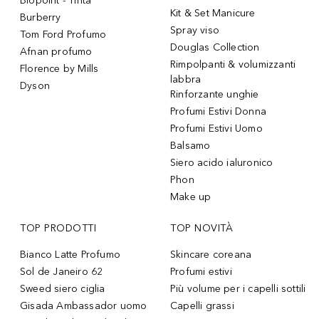
Biopoint - Tinta
Kit & Set Manicure
Burberry
Spray viso
Tom Ford Profumo
Douglas Collection
Afnan profumo
Rimpolpanti & volumizzanti
Florence by Mills
labbra
Dyson
Rinforzante unghie
Profumi Estivi Donna
Profumi Estivi Uomo
Balsamo
Siero acido ialuronico
Phon
Make up
TOP PRODOTTI
TOP NOVITÀ
Bianco Latte Profumo
Skincare coreana
Sol de Janeiro 62
Profumi estivi
Sweed siero ciglia
Più volume per i capelli sottili
Gisada Ambassador uomo
Capelli grassi