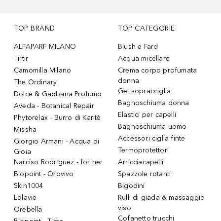
TOP BRAND
TOP CATEGORIE
ALFAPARF MILANO
Blush e Fard
Tirtir
Acqua micellare
Camomilla Milano
Crema corpo profumata
donna
The Ordinary
Gel sopracciglia
Dolce & Gabbana Profumo
Bagnoschiuma donna
Aveda - Botanical Repair
Elastici per capelli
Phytorelax - Burro di Karitè
Bagnoschiuma uomo
Missha
Accessori ciglia finte
Giorgio Armani - Acqua di
Termoprotettori
Gioia
Narciso Rodriguez - for her
Arricciacapelli
Biopoint - Orovivo
Spazzole rotanti
Skin1004
Bigodini
Lolavie
Rulli di giada & massaggio
viso
Orebella
Cofanetto trucchi