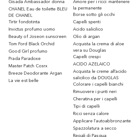
Gisada Ambassador donna
Amore per i ricci: mantenere
la permanente
CHANEL Eau de toilette BLEU
Borse sotto gli occhi
DE CHANEL
Tirtir fondotinta
Capelli spenti
Invictus profumo uomo
Acido salicilico
Beauty of Joseon sunscreen
Olio di argan
Tom Ford Black Orchid
Acquista la crema di aloe
vera su Douglas
Good Girl profumo
Capelli crespi
Prada Paradoxe
ACIDO AZELAICO
Master Patch Cosrx
Acquista le creme all’acido
Breeze Deodorante Argan
salicilico da DOUGLAS
La vie est belle
Colorare i capelli bianchi
Rimuovere i punti neri
Cheratina per i capelli
Tipi di capelli
Ricci senza calore
Applicare l'autoabbronzante
Spazzolatura a secco
Regali di Pasqua