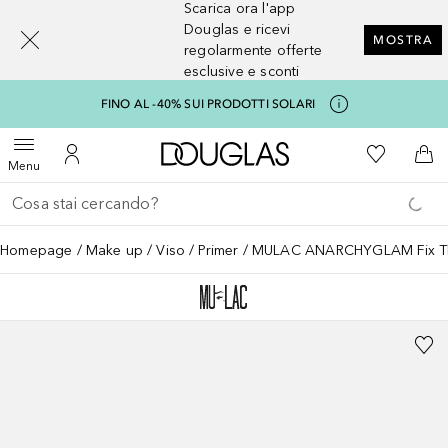
Scarica ora l'app
[navigation.slideout.screenreader]
Douglas e ricevi
MOSTRA
regolarmente offerte
esclusive e sconti
FINO AL -40% SUI PRODOTTI SOLARI
A Douglas Home
Alla Mia Li
Apri menu
Al Mio Account
Al 
Menu
Torna indietro
Esegui ricerca
Homepage
Make up
Viso
Primer
MULAC ANARCHYGLAM Fix T