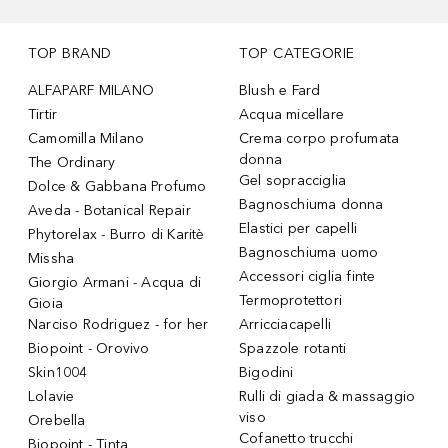
TOP BRAND
TOP CATEGORIE
ALFAPARF MILANO
Blush e Fard
Tirtir
Acqua micellare
Camomilla Milano
Crema corpo profumata
donna
The Ordinary
Gel sopracciglia
Dolce & Gabbana Profumo
Bagnoschiuma donna
Aveda - Botanical Repair
Elastici per capelli
Phytorelax - Burro di Karitè
Bagnoschiuma uomo
Missha
Accessori ciglia finte
Giorgio Armani - Acqua di
Termoprotettori
Gioia
Narciso Rodriguez - for her
Arricciacapelli
Biopoint - Orovivo
Spazzole rotanti
Skin1004
Bigodini
Lolavie
Rulli di giada & massaggio
viso
Orebella
Cofanetto trucchi
Biopoint - Tinta