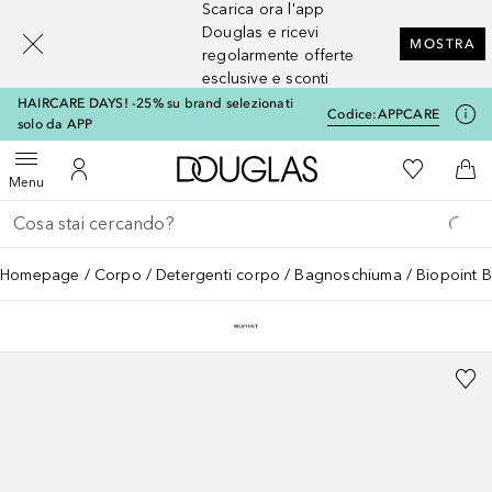
Scarica ora l'app
[navigation.slideout.screenreader]
Douglas e ricevi
MOSTRA
regolarmente offerte
esclusive e sconti
HAIRCARE DAYS! -25% su brand selezionati
Codice:
APPCARE
solo da APP
A Douglas Home
Alla Mia Li
Apri menu
Al Mio Account
Al 
Menu
Torna indietro
Esegui ricerca
Homepage
Corpo
Detergenti corpo
Bagnoschiuma
Biopoint 