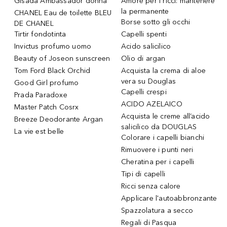
Gisada Ambassador donna
Amore per i ricci: mantenere
la permanente
CHANEL Eau de toilette BLEU
Borse sotto gli occhi
DE CHANEL
Tirtir fondotinta
Capelli spenti
Invictus profumo uomo
Acido salicilico
Beauty of Joseon sunscreen
Olio di argan
Tom Ford Black Orchid
Acquista la crema di aloe
vera su Douglas
Good Girl profumo
Capelli crespi
Prada Paradoxe
ACIDO AZELAICO
Master Patch Cosrx
Acquista le creme all’acido
Breeze Deodorante Argan
salicilico da DOUGLAS
La vie est belle
Colorare i capelli bianchi
Rimuovere i punti neri
Cheratina per i capelli
Tipi di capelli
Ricci senza calore
Applicare l'autoabbronzante
Spazzolatura a secco
Regali di Pasqua