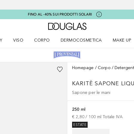
FINO AL -40% SUI PRODOTTI SOLARI
A Douglas Home
Y
VISO
CORPO
DERMOCOSMETICA
MAKE UP
menu K-BEAUTY
Apri il menu Viso
Apri il menu Corpo
Apri il menu DERMOCOSMETICA
Apri il me
Homepage
Corpo
Detergent
KARITÈ
SAPONE LIQ
Sapone per le mani
250 ml
€ 2,80
 / 
100
ml
Totale IVA
ESTATE