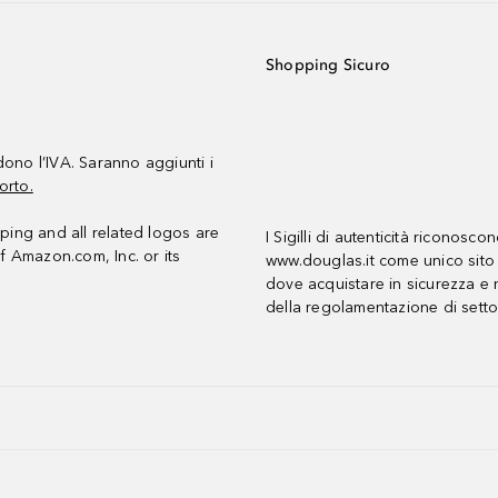
Shopping Sicuro
udono l’IVA. Saranno aggiunti i
orto.
ing and all related logos are
I Sigilli di autenticità riconosco
f Amazon.com, Inc. or its
www.douglas.it come unico sito 
dove acquistare in sicurezza e n
della regolamentazione di setto