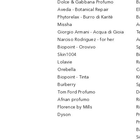
Dolce & Gabbana Profumo
B
Aveda - Botanical Repair
El
Phytorelax - Burro di Karitè
B
Missha
A
Giorgio Armani - Acqua di Gioia
T
Narciso Rodriguez - for her
Ar
Biopoint - Orovivo
S
Skin1004
B
Lolavie
R
Orebella
C
Biopoint - Tinta
K
Burberry
S
Tom Ford Profumo
D
Afnan profumo
R
Florence by Mills
R
Dyson
P
P
B
S