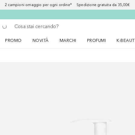
2 campioni omaggio per ogni ordine* Spedizione gratuita da 35,00€
Torna indietro
Esegui ricerca
PROMO
NOVITÀ
MARCHI
PROFUMI
K-BEAUT
Apri il menu PROMO
Apri il menu NOVITÀ
Apri il menu MARCHI
Apri il menu Profumi
Apri il 