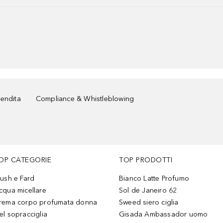
vendita
Compliance & Whistleblowing
OP CATEGORIE
TOP PRODOTTI
lush e Fard
Bianco Latte Profumo
cqua micellare
Sol de Janeiro 62
rema corpo profumata donna
Sweed siero ciglia
el sopracciglia
Gisada Ambassador uomo