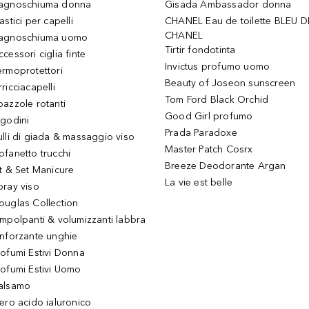
agnoschiuma donna
Gisada Ambassador donna
astici per capelli
CHANEL Eau de toilette BLEU D
CHANEL
agnoschiuma uomo
Tirtir fondotinta
ccessori ciglia finte
Invictus profumo uomo
ermoprotettori
Beauty of Joseon sunscreen
ricciacapelli
Tom Ford Black Orchid
pazzole rotanti
Good Girl profumo
igodini
Prada Paradoxe
ulli di giada & massaggio viso
Master Patch Cosrx
ofanetto trucchi
Breeze Deodorante Argan
it & Set Manicure
La vie est belle
pray viso
ouglas Collection
impolpanti & volumizzanti labbra
inforzante unghie
rofumi Estivi Donna
rofumi Estivi Uomo
alsamo
iero acido ialuronico