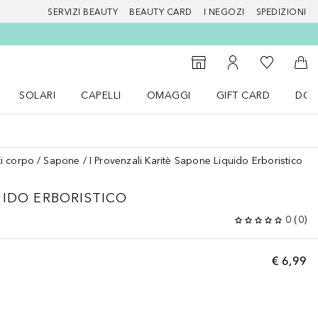
SERVIZI BEAUTY
BEAUTY CARD
I NEGOZI
SPEDIZIONI
Alla Mia Li
Storefinder
Al Mio Account
Al 
SOLARI
CAPELLI
OMAGGI
GIFT CARD
DOU
nu Make up
Apri il menu SOLARI
Apri il menu Capelli
Apri il menu OMAGGI
i corpo
Sapone
I Provenzali Karitè Sapone Liquido Erboristico
UIDO ERBORISTICO
0
(
0
)
€ 6,99