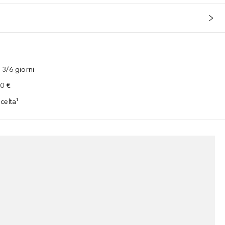
3/6 giorni
00 €
celta¹