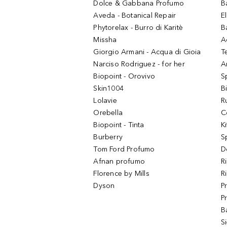
Dolce & Gabbana Profumo
B
Aveda - Botanical Repair
El
Phytorelax - Burro di Karitè
B
Missha
A
Giorgio Armani - Acqua di Gioia
T
Narciso Rodriguez - for her
Ar
Biopoint - Orovivo
S
Skin1004
B
Lolavie
R
Orebella
C
Biopoint - Tinta
K
Burberry
S
Tom Ford Profumo
D
Afnan profumo
R
Florence by Mills
R
Dyson
P
P
B
S