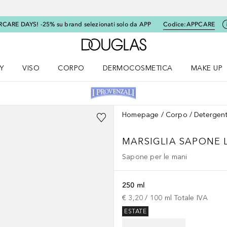
RCARE DAYS! -25% su brand selezionati solo da APP
Codice:
APPCARE
A Douglas Home
Y
VISO
CORPO
DERMOCOSMETICA
MAKE UP
menu K-BEAUTY
Apri il menu Viso
Apri il menu Corpo
Apri il menu DERMOCOSMETICA
Apri il me
Homepage
Corpo
Detergent
MARSIGLIA
SAPONE 
Sapone per le mani
250 ml
€ 3,20
 / 
100
ml
Totale IVA
ESTATE