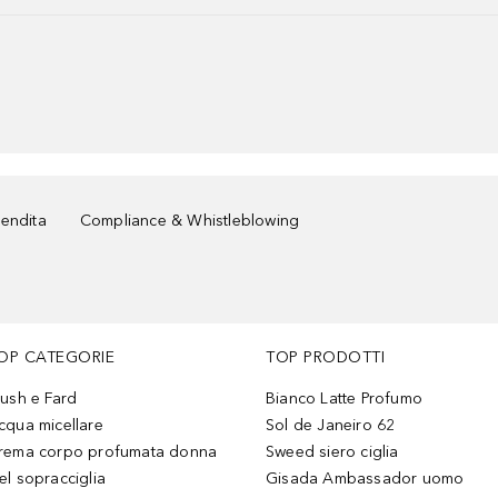
vendita
Compliance & Whistleblowing
OP CATEGORIE
TOP PRODOTTI
lush e Fard
Bianco Latte Profumo
cqua micellare
Sol de Janeiro 62
rema corpo profumata donna
Sweed siero ciglia
el sopracciglia
Gisada Ambassador uomo