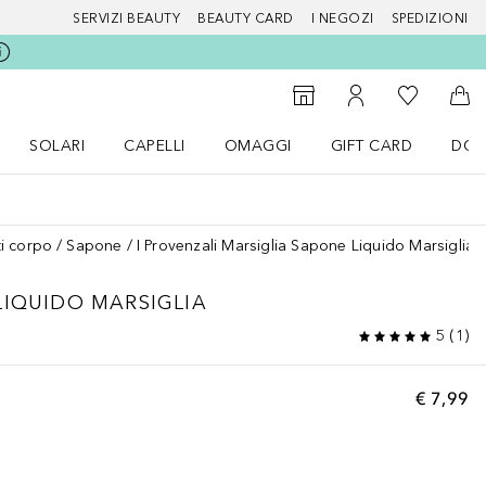
SERVIZI BEAUTY
BEAUTY CARD
I NEGOZI
SPEDIZIONI
Alla Mia Li
Storefinder
Al Mio Account
Al 
SOLARI
CAPELLI
OMAGGI
GIFT CARD
DOU
nu Make up
Apri il menu SOLARI
Apri il menu Capelli
Apri il menu OMAGGI
i corpo
Sapone
I Provenzali Marsiglia Sapone Liquido Marsiglia
LIQUIDO MARSIGLIA
5
(
1
)
€ 7,99