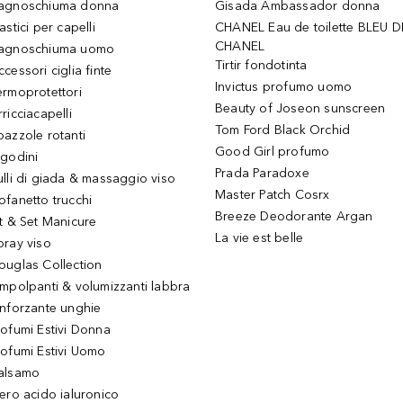
agnoschiuma donna
Gisada Ambassador donna
astici per capelli
CHANEL Eau de toilette BLEU D
CHANEL
agnoschiuma uomo
Tirtir fondotinta
ccessori ciglia finte
Invictus profumo uomo
ermoprotettori
Beauty of Joseon sunscreen
ricciacapelli
Tom Ford Black Orchid
pazzole rotanti
Good Girl profumo
igodini
Prada Paradoxe
ulli di giada & massaggio viso
Master Patch Cosrx
ofanetto trucchi
Breeze Deodorante Argan
it & Set Manicure
La vie est belle
pray viso
ouglas Collection
impolpanti & volumizzanti labbra
inforzante unghie
rofumi Estivi Donna
rofumi Estivi Uomo
alsamo
iero acido ialuronico