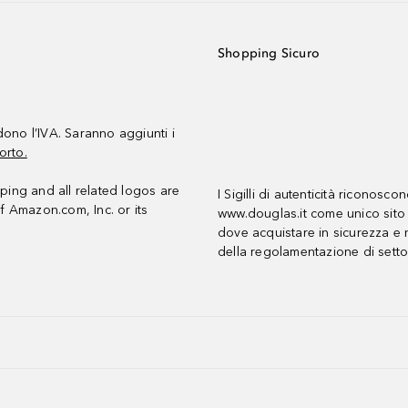
Shopping Sicuro
udono l’IVA. Saranno aggiunti i
orto.
ing and all related logos are
I Sigilli di autenticità riconosco
f Amazon.com, Inc. or its
www.douglas.it come unico sito 
dove acquistare in sicurezza e n
della regolamentazione di setto