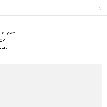
3/6 giorni
00 €
celta¹