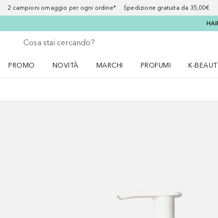
2 campioni omaggio per ogni ordine* Spedizione gratuita da 35,00€
HAI
Torna indietro
Esegui ricerca
PROMO
NOVITÀ
MARCHI
PROFUMI
K-BEAUT
Apri il menu PROMO
Apri il menu NOVITÀ
Apri il menu MARCHI
Apri il menu Profumi
Apri il 