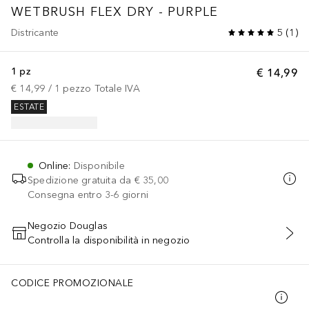
WETBRUSH FLEX DRY - PURPLE
Districante
5
(
1
)
1 pz
€ 14,99
€ 14,99
 / 
1
pezzo
Totale IVA
ESTATE
Online
:
Disponibile
Spedizione gratuita da
€ 35,00
Consegna entro 3-6 giorni
Negozio Douglas
Controlla la disponibilità in negozio
AGGIUNGI AL CARRELLO
CODICE PROMOZIONALE