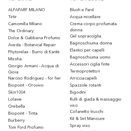
ALFAPARF MILANO
Blush e Fard
Tirtir
Acqua micellare
Camomilla Milano
Crema corpo profumata
donna
The Ordinary
Gel sopracciglia
Dolce & Gabbana Profumo
Bagnoschiuma donna
Aveda - Botanical Repair
Elastici per capelli
Phytorelax - Burro di Karitè
Bagnoschiuma uomo
Missha
Accessori ciglia finte
Giorgio Armani - Acqua di
Termoprotettori
Gioia
Narciso Rodriguez - for her
Arricciacapelli
Biopoint - Orovivo
Spazzole rotanti
Skin1004
Bigodini
Lolavie
Rulli di giada & massaggio
viso
Orebella
Cofanetto trucchi
Biopoint - Tinta
Kit & Set Manicure
Burberry
Spray viso
Tom Ford Profumo