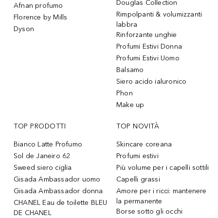
Douglas Collection
Afnan profumo
Rimpolpanti & volumizzanti
Florence by Mills
labbra
Dyson
Rinforzante unghie
Profumi Estivi Donna
Profumi Estivi Uomo
Balsamo
Siero acido ialuronico
Phon
Make up
TOP PRODOTTI
TOP NOVITÀ
Bianco Latte Profumo
Skincare coreana
Sol de Janeiro 62
Profumi estivi
Sweed siero ciglia
Più volume per i capelli sottili
Gisada Ambassador uomo
Capelli grassi
Gisada Ambassador donna
Amore per i ricci: mantenere
la permanente
CHANEL Eau de toilette BLEU
Borse sotto gli occhi
DE CHANEL