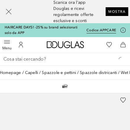
Scarica ora l'app
[navigation.slideout.screenreader]
Douglas e ricevi
MOSTRA
regolarmente offerte
esclusive e sconti
HAIRCARE DAYS! -25% su brand selezionati
Codice:
APPCARE
solo da APP
A Douglas Home
Alla Mia Li
Apri menu
Al Mio Account
Al 
Menu
Torna indietro
Esegui ricerca
Homepage
Capelli
Spazzole e pettini
Spazzole districanti
Wet 