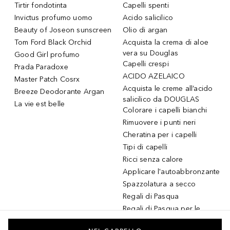
Tirtir fondotinta
Capelli spenti
Invictus profumo uomo
Acido salicilico
Beauty of Joseon sunscreen
Olio di argan
Tom Ford Black Orchid
Acquista la crema di aloe
vera su Douglas
Good Girl profumo
Capelli crespi
Prada Paradoxe
ACIDO AZELAICO
Master Patch Cosrx
Acquista le creme all’acido
Breeze Deodorante Argan
salicilico da DOUGLAS
La vie est belle
Colorare i capelli bianchi
Rimuovere i punti neri
Cheratina per i capelli
Tipi di capelli
Ricci senza calore
Applicare l'autoabbronzante
Spazzolatura a secco
Regali di Pasqua
Regali di Pasqua per le
donne