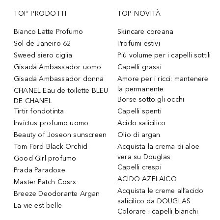
TOP PRODOTTI
TOP NOVITÀ
Bianco Latte Profumo
Skincare coreana
Sol de Janeiro 62
Profumi estivi
Sweed siero ciglia
Più volume per i capelli sottili
Gisada Ambassador uomo
Capelli grassi
Gisada Ambassador donna
Amore per i ricci: mantenere
la permanente
CHANEL Eau de toilette BLEU
Borse sotto gli occhi
DE CHANEL
Tirtir fondotinta
Capelli spenti
Invictus profumo uomo
Acido salicilico
Beauty of Joseon sunscreen
Olio di argan
Tom Ford Black Orchid
Acquista la crema di aloe
vera su Douglas
Good Girl profumo
Capelli crespi
Prada Paradoxe
ACIDO AZELAICO
Master Patch Cosrx
Acquista le creme all’acido
Breeze Deodorante Argan
salicilico da DOUGLAS
La vie est belle
Colorare i capelli bianchi