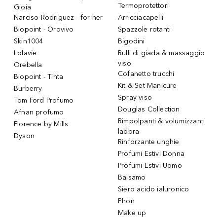
Termoprotettori
Gioia
Narciso Rodriguez - for her
Arricciacapelli
Biopoint - Orovivo
Spazzole rotanti
Skin1004
Bigodini
Lolavie
Rulli di giada & massaggio
viso
Orebella
Cofanetto trucchi
Biopoint - Tinta
Kit & Set Manicure
Burberry
Spray viso
Tom Ford Profumo
Douglas Collection
Afnan profumo
Rimpolpanti & volumizzanti
Florence by Mills
labbra
Dyson
Rinforzante unghie
Profumi Estivi Donna
Profumi Estivi Uomo
Balsamo
Siero acido ialuronico
Phon
Make up