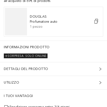
all'acquisto di 69€ di prodotti.
DOUGLAS
Profumatore auto
1
pezzo
INFORMAZIONI PRODOTTO
SORPRESA
SOLO ONLINE
DETTAGLI DEL PRODOTTO
UTILIZZO
I TUOI VANTAGGI
Spedizione consegna entro 3/6 giorni