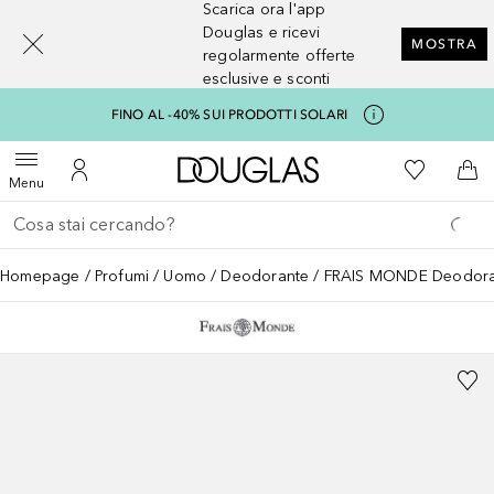
Scarica ora l'app
[navigation.slideout.screenreader]
Douglas e ricevi
MOSTRA
regolarmente offerte
esclusive e sconti
FINO AL -40% SUI PRODOTTI SOLARI
A Douglas Home
Alla Mia Li
Apri menu
Al Mio Account
Al 
Menu
Torna indietro
Esegui ricerca
Homepage
Profumi
Uomo
Deodorante
FRAIS MONDE Deodoran