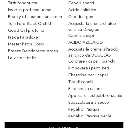
Tirtir fondotinta
Capelli spenti
Invictus profumo uomo
Acido salicilico
Beauty of Joseon sunscreen
Olio di argan
Tom Ford Black Orchid
Acquista la crema di aloe
vera su Douglas
Good Girl profumo
Capelli crespi
Prada Paradoxe
ACIDO AZELAICO
Master Patch Cosrx
Acquista le creme all’acido
Breeze Deodorante Argan
salicilico da DOUGLAS
La vie est belle
Colorare i capelli bianchi
Rimuovere i punti neri
Cheratina per i capelli
Tipi di capelli
Ricci senza calore
Applicare l'autoabbronzante
Spazzolatura a secco
Regali di Pasqua
Regali di Pasqua per le
donne