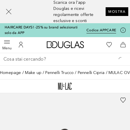
Scarica ora l'app
[navigation.slideout.screenreader]
Douglas e ricevi
MOSTRA
regolarmente offerte
esclusive e sconti
HAIRCARE DAYS! -25% su brand selezionati
Codice:
APPCARE
solo da APP
A Douglas Home
Alla Mia Li
Apri menu
Al Mio Account
Al 
Menu
Torna indietro
Esegui ricerca
Homepage
Make up
Pennelli Trucco
Pennelli Cipria
MULAC OV