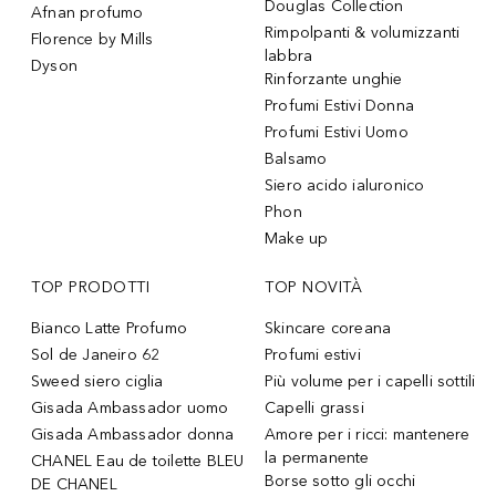
Douglas Collection
Afnan profumo
Rimpolpanti & volumizzanti
Florence by Mills
labbra
Dyson
Rinforzante unghie
Profumi Estivi Donna
Profumi Estivi Uomo
Balsamo
Siero acido ialuronico
Phon
Make up
TOP PRODOTTI
TOP NOVITÀ
Bianco Latte Profumo
Skincare coreana
Sol de Janeiro 62
Profumi estivi
Sweed siero ciglia
Più volume per i capelli sottili
Gisada Ambassador uomo
Capelli grassi
Gisada Ambassador donna
Amore per i ricci: mantenere
la permanente
CHANEL Eau de toilette BLEU
Borse sotto gli occhi
DE CHANEL