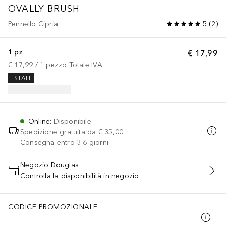
OVALLY BRUSH
Pennello Cipria
5
(
2
)
1 pz
€ 17,99
€ 17,99
 / 
1
pezzo
Totale IVA
ESTATE
Online
:
Disponibile
Spedizione gratuita da
€ 35,00
Consegna entro 3-6 giorni
Negozio Douglas
Controlla la disponibilità in negozio
AGGIUNGI AL CARRELLO
CODICE PROMOZIONALE