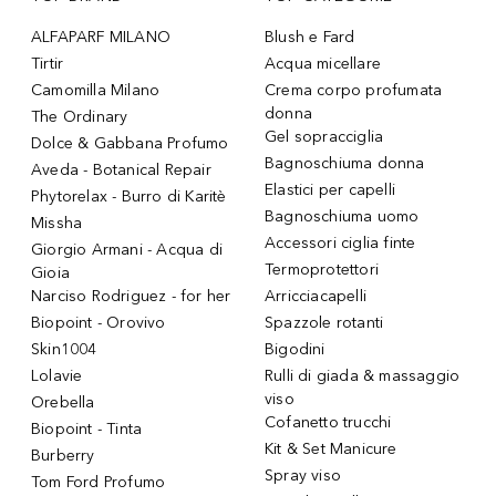
ALFAPARF MILANO
Blush e Fard
Tirtir
Acqua micellare
Camomilla Milano
Crema corpo profumata
donna
The Ordinary
Gel sopracciglia
Dolce & Gabbana Profumo
Bagnoschiuma donna
Aveda - Botanical Repair
Elastici per capelli
Phytorelax - Burro di Karitè
Bagnoschiuma uomo
Missha
Accessori ciglia finte
Giorgio Armani - Acqua di
Termoprotettori
Gioia
Narciso Rodriguez - for her
Arricciacapelli
Biopoint - Orovivo
Spazzole rotanti
Skin1004
Bigodini
Lolavie
Rulli di giada & massaggio
viso
Orebella
Cofanetto trucchi
Biopoint - Tinta
Kit & Set Manicure
Burberry
Spray viso
Tom Ford Profumo