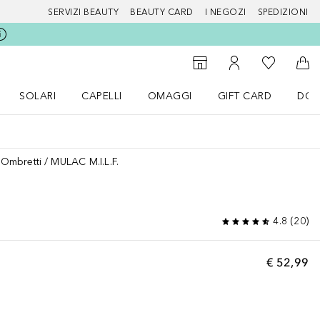
SERVIZI BEAUTY
BEAUTY CARD
I NEGOZI
SPEDIZIONI
Alla Mia Li
Storefinder
Al Mio Account
Al 
SOLARI
CAPELLI
OMAGGI
GIFT CARD
DOU
nu Make up
Apri il menu SOLARI
Apri il menu Capelli
Apri il menu OMAGGI
Ombretti
MULAC M.I.L.F.
4.8
(
20
)
€ 52,99