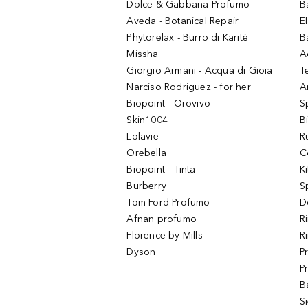
Dolce & Gabbana Profumo
B
Aveda - Botanical Repair
El
Phytorelax - Burro di Karitè
B
Missha
A
Giorgio Armani - Acqua di Gioia
T
Narciso Rodriguez - for her
Ar
Biopoint - Orovivo
S
Skin1004
B
Lolavie
R
Orebella
C
Biopoint - Tinta
K
Burberry
S
Tom Ford Profumo
D
Afnan profumo
R
Florence by Mills
R
Dyson
P
P
B
S