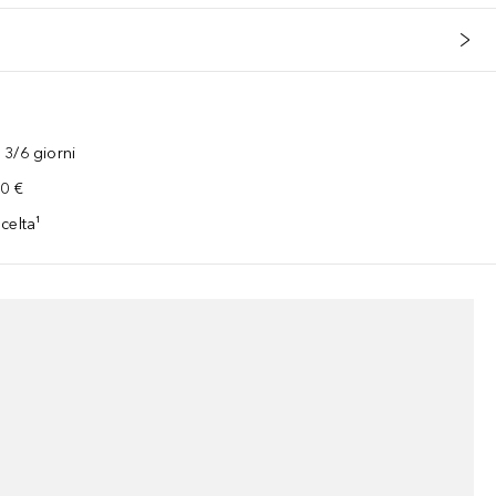
3/6 giorni
00 €
celta¹