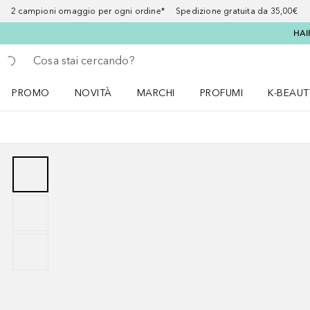
2 campioni omaggio per ogni ordine* Spedizione gratuita da 35,00€
HAI
Torna indietro
Esegui ricerca
PROMO
NOVITÀ
MARCHI
PROFUMI
K-BEAUT
Apri il menu PROMO
Apri il menu NOVITÀ
Apri il menu MARCHI
Apri il menu Profumi
Apri il 