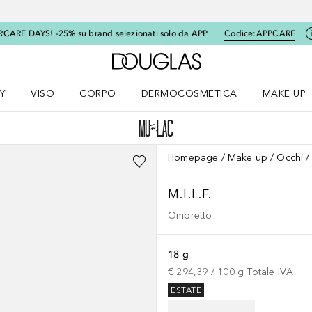
RCARE DAYS! -25% su brand selezionati solo da APP
Codice:
APPCARE
A Douglas Home
Y
VISO
CORPO
DERMOCOSMETICA
MAKE UP
menu K-BEAUTY
Apri il menu Viso
Apri il menu Corpo
Apri il menu DERMOCOSMETICA
Apri il me
Homepage
Make up
Occhi
M.I.L.F.
Ombretto
18 g
€ 294,39
 / 
100
g
Totale IVA
ESTATE