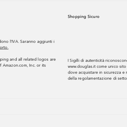
Shopping Sicuro
udono l’IVA. Saranno aggiunti i
orto.
ing and all related logos are
I Sigilli di autenticità riconosco
f Amazon.com, Inc. or its
www.douglas.it come unico sito 
dove acquistare in sicurezza e n
della regolamentazione di setto