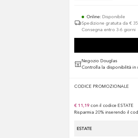
Online
:
Disponibile
Spedizione gratuita da
€ 35
Consegna entro 3-6 giorni
Negozio Douglas
Controlla la disponibilità i
CODICE PROMOZIONALE
€ 11,19
con il codice
ESTATE
Risparmia 20% inserendo il codi
ESTATE