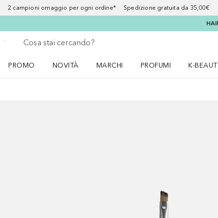
2 campioni omaggio per ogni ordine* Spedizione gratuita da 35,00€
HAI
Torna indietro
Esegui ricerca
PROMO
NOVITÀ
MARCHI
PROFUMI
K-BEAUT
Apri il menu PROMO
Apri il menu NOVITÀ
Apri il menu MARCHI
Apri il menu Profumi
Apri il 