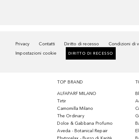
Privacy
Contatti
Diritto di recesso
Condizioni di 
Impostazioni cookie
DIRITTO DI RECESSO
TOP BRAND
T
ALFAPARF MILANO
B
Tirtir
A
Camomilla Milano
C
The Ordinary
G
Dolce & Gabbana Profumo
B
Aveda - Botanical Repair
El
Phytorelax - Burro di Karitè
B