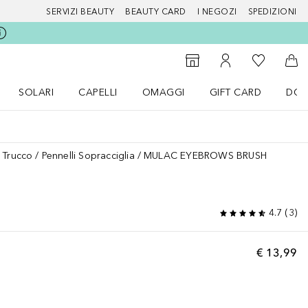
SERVIZI BEAUTY
BEAUTY CARD
I NEGOZI
SPEDIZIONI
Alla Mia Li
Storefinder
Al Mio Account
Al 
SOLARI
CAPELLI
OMAGGI
GIFT CARD
DOU
nu Make up
Apri il menu SOLARI
Apri il menu Capelli
Apri il menu OMAGGI
i Trucco
Pennelli Sopracciglia
MULAC EYEBROWS BRUSH
4.7
(
3
)
€ 13,99