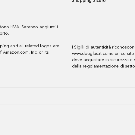
Shopping Sicuro
udono l’IVA. Saranno aggiunti i
orto.
ing and all related logos are
I Sigilli di autenticità riconosco
f Amazon.com, Inc. or its
www.douglas.it come unico sito 
dove acquistare in sicurezza e n
della regolamentazione di setto