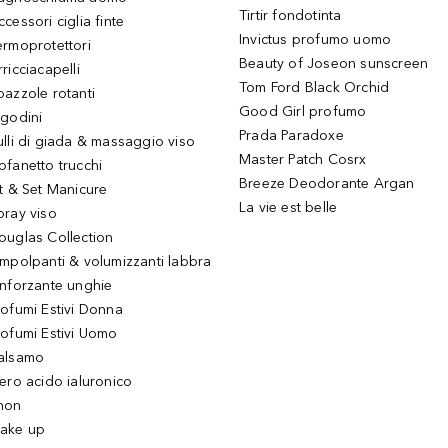
Tirtir fondotinta
ccessori ciglia finte
Invictus profumo uomo
ermoprotettori
Beauty of Joseon sunscreen
ricciacapelli
Tom Ford Black Orchid
pazzole rotanti
Good Girl profumo
igodini
Prada Paradoxe
ulli di giada & massaggio viso
Master Patch Cosrx
ofanetto trucchi
Breeze Deodorante Argan
it & Set Manicure
La vie est belle
pray viso
ouglas Collection
impolpanti & volumizzanti labbra
inforzante unghie
rofumi Estivi Donna
rofumi Estivi Uomo
alsamo
iero acido ialuronico
hon
ake up