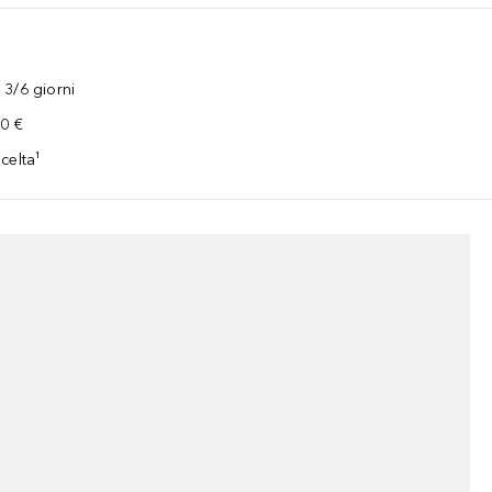
3/6 giorni
00 €
celta¹