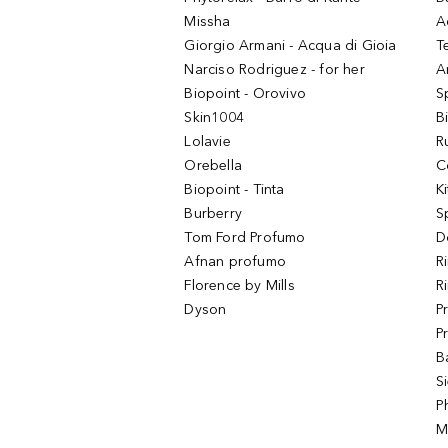
Missha
A
Giorgio Armani - Acqua di Gioia
T
Narciso Rodriguez - for her
Ar
Biopoint - Orovivo
S
Skin1004
B
Lolavie
R
Orebella
C
Biopoint - Tinta
K
Burberry
S
Tom Ford Profumo
D
Afnan profumo
R
Florence by Mills
R
Dyson
P
P
B
S
P
M