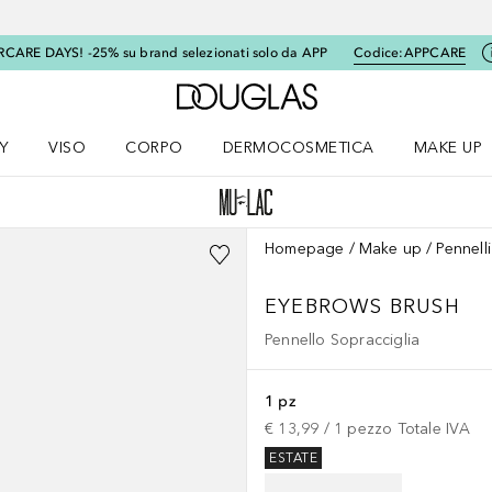
RCARE DAYS! -25% su brand selezionati solo da APP
Codice:
APPCARE
A Douglas Home
Y
VISO
CORPO
DERMOCOSMETICA
MAKE UP
menu K-BEAUTY
Apri il menu Viso
Apri il menu Corpo
Apri il menu DERMOCOSMETICA
Apri il me
Homepage
Make up
Pennell
EYEBROWS BRUSH
Pennello Sopracciglia
1 pz
€ 13,99
 / 
1
pezzo
Totale IVA
ESTATE