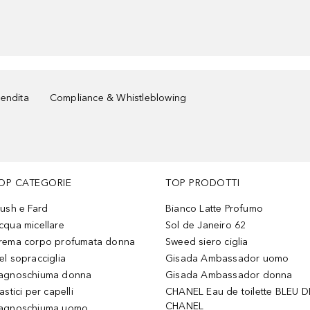
vendita
Compliance & Whistleblowing
OP CATEGORIE
TOP PRODOTTI
lush e Fard
Bianco Latte Profumo
cqua micellare
Sol de Janeiro 62
rema corpo profumata donna
Sweed siero ciglia
el sopracciglia
Gisada Ambassador uomo
agnoschiuma donna
Gisada Ambassador donna
astici per capelli
CHANEL Eau de toilette BLEU D
CHANEL
agnoschiuma uomo