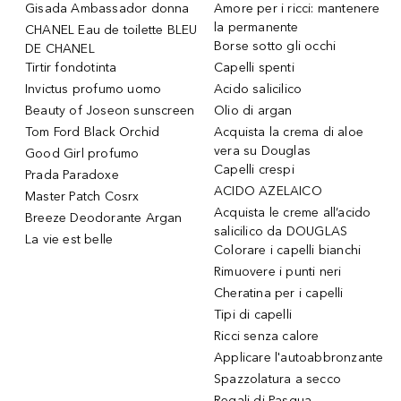
Gisada Ambassador donna
Amore per i ricci: mantenere
la permanente
CHANEL Eau de toilette BLEU
Borse sotto gli occhi
DE CHANEL
Tirtir fondotinta
Capelli spenti
Invictus profumo uomo
Acido salicilico
Beauty of Joseon sunscreen
Olio di argan
Tom Ford Black Orchid
Acquista la crema di aloe
vera su Douglas
Good Girl profumo
Capelli crespi
Prada Paradoxe
ACIDO AZELAICO
Master Patch Cosrx
Acquista le creme all’acido
Breeze Deodorante Argan
salicilico da DOUGLAS
La vie est belle
Colorare i capelli bianchi
Rimuovere i punti neri
Cheratina per i capelli
Tipi di capelli
Ricci senza calore
Applicare l'autoabbronzante
Spazzolatura a secco
Regali di Pasqua