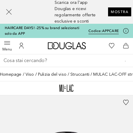
Scarica ora l'app
[navigation.slideout.screenreader]
Douglas e ricevi
MOSTRA
regolarmente offerte
esclusive e sconti
HAIRCARE DAYS! -25% su brand selezionati
Codice:
APPCARE
solo da APP
A Douglas Home
Alla Mia Li
Apri menu
Al Mio Account
Al 
Menu
Torna indietro
Esegui ricerca
Homepage
Viso
Pulizia del viso
Struccanti
MULAC LAC-OFF stru