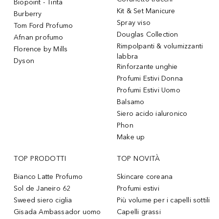
Biopoint - Tinta
Kit & Set Manicure
Burberry
Spray viso
Tom Ford Profumo
Douglas Collection
Afnan profumo
Rimpolpanti & volumizzanti
Florence by Mills
labbra
Dyson
Rinforzante unghie
Profumi Estivi Donna
Profumi Estivi Uomo
Balsamo
Siero acido ialuronico
Phon
Make up
TOP PRODOTTI
TOP NOVITÀ
Bianco Latte Profumo
Skincare coreana
Sol de Janeiro 62
Profumi estivi
Sweed siero ciglia
Più volume per i capelli sottili
Gisada Ambassador uomo
Capelli grassi