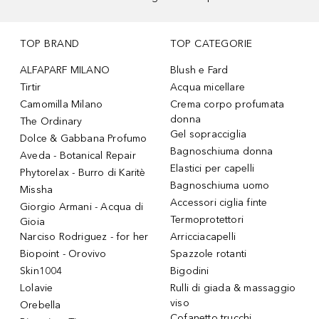
TOP BRAND
TOP CATEGORIE
ALFAPARF MILANO
Blush e Fard
Tirtir
Acqua micellare
Camomilla Milano
Crema corpo profumata
donna
The Ordinary
Gel sopracciglia
Dolce & Gabbana Profumo
Bagnoschiuma donna
Aveda - Botanical Repair
Elastici per capelli
Phytorelax - Burro di Karitè
Bagnoschiuma uomo
Missha
Accessori ciglia finte
Giorgio Armani - Acqua di
Termoprotettori
Gioia
Narciso Rodriguez - for her
Arricciacapelli
Biopoint - Orovivo
Spazzole rotanti
Skin1004
Bigodini
Lolavie
Rulli di giada & massaggio
viso
Orebella
Cofanetto trucchi