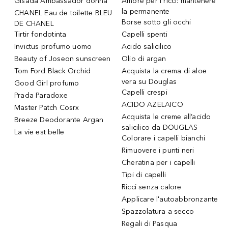
Gisada Ambassador donna
Amore per i ricci: mantenere
la permanente
CHANEL Eau de toilette BLEU
Borse sotto gli occhi
DE CHANEL
Tirtir fondotinta
Capelli spenti
Invictus profumo uomo
Acido salicilico
Beauty of Joseon sunscreen
Olio di argan
Tom Ford Black Orchid
Acquista la crema di aloe
vera su Douglas
Good Girl profumo
Capelli crespi
Prada Paradoxe
ACIDO AZELAICO
Master Patch Cosrx
Acquista le creme all’acido
Breeze Deodorante Argan
salicilico da DOUGLAS
La vie est belle
Colorare i capelli bianchi
Rimuovere i punti neri
Cheratina per i capelli
Tipi di capelli
Ricci senza calore
Applicare l'autoabbronzante
Spazzolatura a secco
Regali di Pasqua