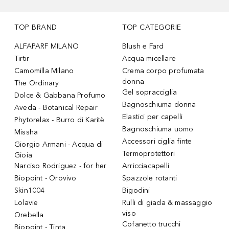
TOP BRAND
TOP CATEGORIE
ALFAPARF MILANO
Blush e Fard
Tirtir
Acqua micellare
Camomilla Milano
Crema corpo profumata
donna
The Ordinary
Gel sopracciglia
Dolce & Gabbana Profumo
Bagnoschiuma donna
Aveda - Botanical Repair
Elastici per capelli
Phytorelax - Burro di Karitè
Bagnoschiuma uomo
Missha
Accessori ciglia finte
Giorgio Armani - Acqua di
Termoprotettori
Gioia
Narciso Rodriguez - for her
Arricciacapelli
Biopoint - Orovivo
Spazzole rotanti
Skin1004
Bigodini
Lolavie
Rulli di giada & massaggio
viso
Orebella
Cofanetto trucchi
Biopoint - Tinta