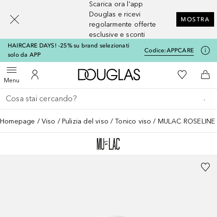
Scarica ora l'app
[navigation.slideout.screenreader]
Douglas e ricevi
MOSTRA
regolarmente offerte
esclusive e sconti
HAIRCARE DAYS! -25% su brand selezionati
Codice:
APPCARE
solo da APP
A Douglas Home
Alla Mia Li
Apri menu
Al Mio Account
Al 
Menu
Torna indietro
Esegui ricerca
Homepage
Viso
Pulizia del viso
Tonico viso
MULAC ROSELINE to