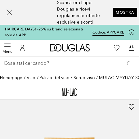
Scarica ora l'app
[navigation.slideout.screenreader]
Douglas e ricevi
MOSTRA
regolarmente offerte
esclusive e sconti
HAIRCARE DAYS! -25% su brand selezionati
Codice:
APPCARE
solo da APP
A Douglas Home
Alla Mia Li
Apri menu
Al Mio Account
Al 
Menu
Torna indietro
Esegui ricerca
Homepage
Viso
Pulizia del viso
Scrub viso
MULAC MAYDAY SC