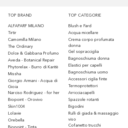
TOP BRAND
TOP CATEGORIE
ALFAPARF MILANO
Blush e Fard
Tirtir
Acqua micellare
Camomilla Milano
Crema corpo profumata
donna
The Ordinary
Gel sopracciglia
Dolce & Gabbana Profumo
Bagnoschiuma donna
Aveda - Botanical Repair
Elastici per capelli
Phytorelax - Burro di Karitè
Bagnoschiuma uomo
Missha
Accessori ciglia finte
Giorgio Armani - Acqua di
Termoprotettori
Gioia
Narciso Rodriguez - for her
Arricciacapelli
Biopoint - Orovivo
Spazzole rotanti
Skin1004
Bigodini
Lolavie
Rulli di giada & massaggio
viso
Orebella
Cofanetto trucchi
Biopoint - Tinta