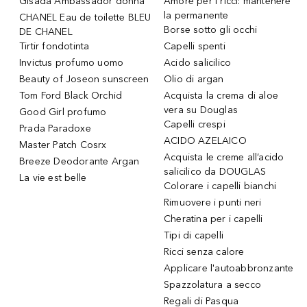
Gisada Ambassador donna
Amore per i ricci: mantenere
la permanente
CHANEL Eau de toilette BLEU
Borse sotto gli occhi
DE CHANEL
Tirtir fondotinta
Capelli spenti
Invictus profumo uomo
Acido salicilico
Beauty of Joseon sunscreen
Olio di argan
Tom Ford Black Orchid
Acquista la crema di aloe
vera su Douglas
Good Girl profumo
Capelli crespi
Prada Paradoxe
ACIDO AZELAICO
Master Patch Cosrx
Acquista le creme all’acido
Breeze Deodorante Argan
salicilico da DOUGLAS
La vie est belle
Colorare i capelli bianchi
Rimuovere i punti neri
Cheratina per i capelli
Tipi di capelli
Ricci senza calore
Applicare l'autoabbronzante
Spazzolatura a secco
Regali di Pasqua