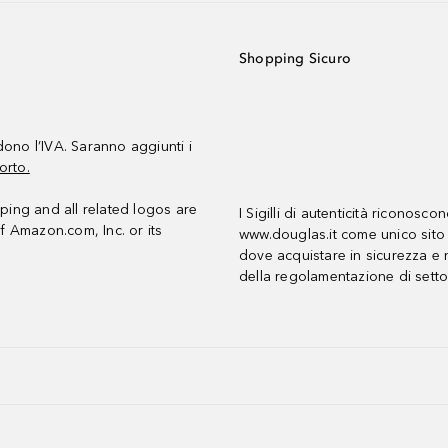
Shopping Sicuro
udono l’IVA. Saranno aggiunti i
orto.
ing and all related logos are
I Sigilli di autenticità riconosco
f Amazon.com, Inc. or its
www.douglas.it come unico sito 
dove acquistare in sicurezza e n
della regolamentazione di setto