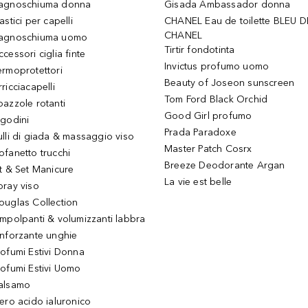
agnoschiuma donna
Gisada Ambassador donna
astici per capelli
CHANEL Eau de toilette BLEU D
CHANEL
agnoschiuma uomo
Tirtir fondotinta
ccessori ciglia finte
Invictus profumo uomo
ermoprotettori
Beauty of Joseon sunscreen
ricciacapelli
Tom Ford Black Orchid
pazzole rotanti
Good Girl profumo
igodini
Prada Paradoxe
ulli di giada & massaggio viso
Master Patch Cosrx
ofanetto trucchi
Breeze Deodorante Argan
it & Set Manicure
La vie est belle
pray viso
ouglas Collection
impolpanti & volumizzanti labbra
inforzante unghie
rofumi Estivi Donna
rofumi Estivi Uomo
alsamo
iero acido ialuronico