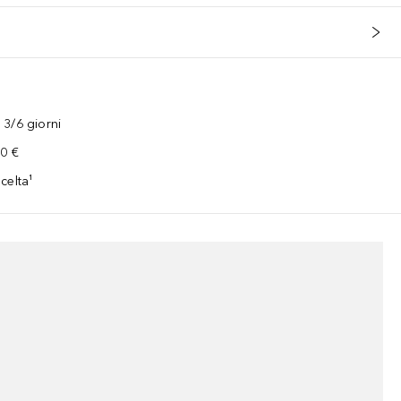
3/6 giorni
00 €
celta¹