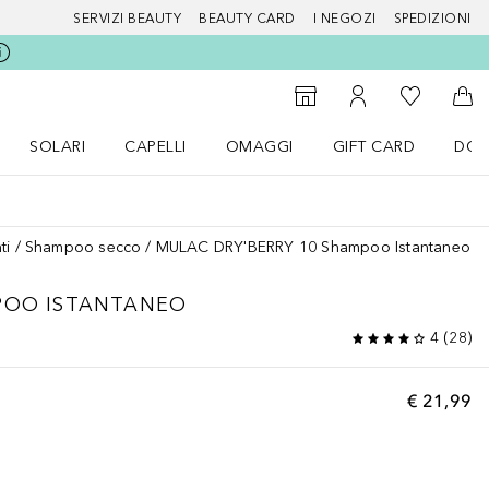
SERVIZI BEAUTY
BEAUTY CARD
I NEGOZI
SPEDIZIONI
Alla Mia Li
Storefinder
Al Mio Account
Al 
SOLARI
CAPELLI
OMAGGI
GIFT CARD
DOU
nu Make up
Apri il menu SOLARI
Apri il menu Capelli
Apri il menu OMAGGI
ti
Shampoo secco
MULAC DRY'BERRY 10 Shampoo Istantaneo
MPOO ISTANTANEO
4
(
28
)
€ 21,99