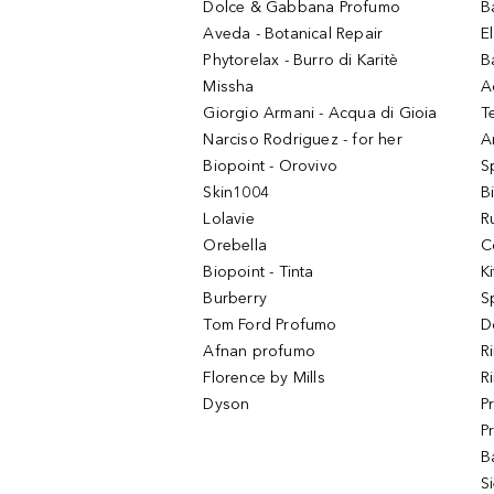
Dolce & Gabbana Profumo
B
Aveda - Botanical Repair
El
Phytorelax - Burro di Karitè
B
Missha
A
Giorgio Armani - Acqua di Gioia
T
Narciso Rodriguez - for her
Ar
Biopoint - Orovivo
S
Skin1004
B
Lolavie
R
Orebella
C
Biopoint - Tinta
K
Burberry
S
Tom Ford Profumo
D
Afnan profumo
R
Florence by Mills
R
Dyson
P
P
B
S