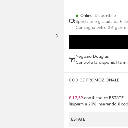
Online
:
Disponibile
Spedizione gratuita da
€ 35
Consegna entro 3-6 giorni
Negozio Douglas
Controlla la disponibilità i
CODICE PROMOZIONALE
€ 17,59
con il codice
ESTATE
Risparmia 20% inserendo il codi
ESTATE