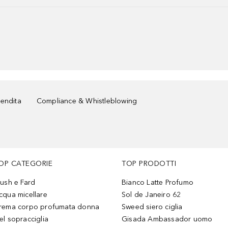
vendita
Compliance & Whistleblowing
OP CATEGORIE
TOP PRODOTTI
lush e Fard
Bianco Latte Profumo
cqua micellare
Sol de Janeiro 62
rema corpo profumata donna
Sweed siero ciglia
el sopracciglia
Gisada Ambassador uomo