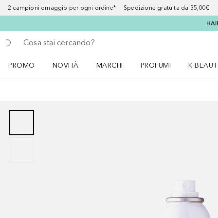
2 campioni omaggio per ogni ordine* Spedizione gratuita da 35,00€
HAI
Torna indietro
Esegui ricerca
PROMO
NOVITÀ
MARCHI
PROFUMI
K-BEAUT
Apri il menu PROMO
Apri il menu NOVITÀ
Apri il menu MARCHI
Apri il menu Profumi
Apri il 