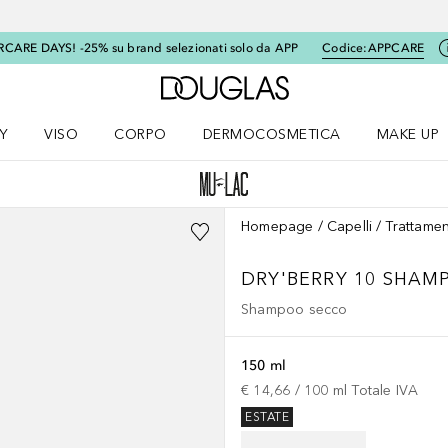
RCARE DAYS! -25% su brand selezionati solo da APP
Codice:
APPCARE
A Douglas Home
Y
VISO
CORPO
DERMOCOSMETICA
MAKE UP
menu K-BEAUTY
Apri il menu Viso
Apri il menu Corpo
Apri il menu DERMOCOSMETICA
Apri il me
Homepage
Capelli
Trattamen
DRY'BERRY 10 SHA
Shampoo secco
150 ml
€ 14,66
 / 
100
ml
Totale IVA
ESTATE