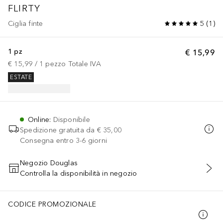
FLIRTY
Ciglia finte
5
(
1
)
1 pz
€ 15,99
€ 15,99
 / 
1
pezzo
Totale IVA
ESTATE
Online
:
Disponibile
Spedizione gratuita da
€ 35,00
Consegna entro 3-6 giorni
Negozio Douglas
Controlla la disponibilità in negozio
AGGIUNGI AL CARRELLO
CODICE PROMOZIONALE