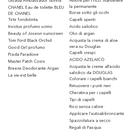
Gisada Ambassador donna
Amore per i ricci: mantenere
la permanente
CHANEL Eau de toilette BLEU
Borse sotto gli occhi
DE CHANEL
Tirtir fondotinta
Capelli spenti
Invictus profumo uomo
Acido salicilico
Beauty of Joseon sunscreen
Olio di argan
Tom Ford Black Orchid
Acquista la crema di aloe
vera su Douglas
Good Girl profumo
Capelli crespi
Prada Paradoxe
ACIDO AZELAICO
Master Patch Cosrx
Acquista le creme all’acido
Breeze Deodorante Argan
salicilico da DOUGLAS
La vie est belle
Colorare i capelli bianchi
Rimuovere i punti neri
Cheratina per i capelli
Tipi di capelli
Ricci senza calore
Applicare l'autoabbronzante
Spazzolatura a secco
Regali di Pasqua