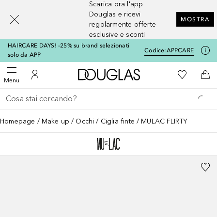
Scarica ora l'app
[navigation.slideout.screenreader]
Douglas e ricevi
MOSTRA
regolarmente offerte
esclusive e sconti
HAIRCARE DAYS! -25% su brand selezionati
Codice:
APPCARE
solo da APP
A Douglas Home
Alla Mia Li
Apri menu
Al Mio Account
Al 
Menu
Torna indietro
Esegui ricerca
Homepage
Make up
Occhi
Ciglia finte
MULAC FLIRTY