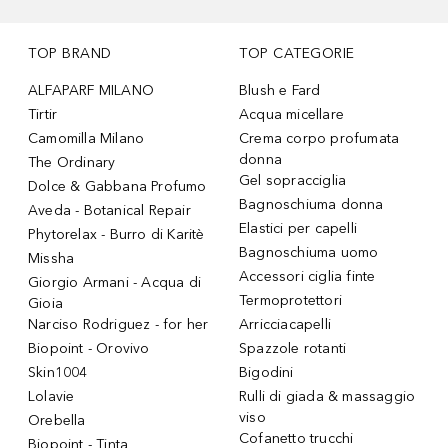
TOP BRAND
TOP CATEGORIE
ALFAPARF MILANO
Blush e Fard
Tirtir
Acqua micellare
Camomilla Milano
Crema corpo profumata
donna
The Ordinary
Gel sopracciglia
Dolce & Gabbana Profumo
Bagnoschiuma donna
Aveda - Botanical Repair
Elastici per capelli
Phytorelax - Burro di Karitè
Bagnoschiuma uomo
Missha
Accessori ciglia finte
Giorgio Armani - Acqua di
Termoprotettori
Gioia
Narciso Rodriguez - for her
Arricciacapelli
Biopoint - Orovivo
Spazzole rotanti
Skin1004
Bigodini
Lolavie
Rulli di giada & massaggio
viso
Orebella
Cofanetto trucchi
Biopoint - Tinta