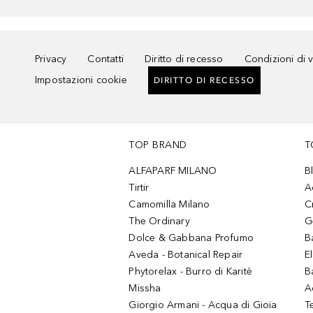
Privacy
Contatti
Diritto di recesso
Condizioni di 
Impostazioni cookie
DIRITTO DI RECESSO
TOP BRAND
T
ALFAPARF MILANO
B
Tirtir
A
Camomilla Milano
C
The Ordinary
G
Dolce & Gabbana Profumo
B
Aveda - Botanical Repair
El
Phytorelax - Burro di Karitè
B
Missha
A
Giorgio Armani - Acqua di Gioia
T