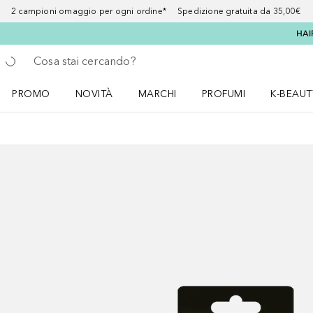
2 campioni omaggio per ogni ordine* Spedizione gratuita da 35,00€
HAI
Torna indietro
Esegui ricerca
PROMO
NOVITÀ
MARCHI
PROFUMI
K-BEAUT
Apri il menu PROMO
Apri il menu NOVITÀ
Apri il menu MARCHI
Apri il menu Profumi
Apri il 