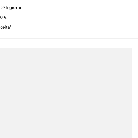
3/6 giorni
00 €
celta¹