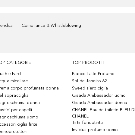
vendita
Compliance & Whistleblowing
OP CATEGORIE
TOP PRODOTTI
lush e Fard
Bianco Latte Profumo
cqua micellare
Sol de Janeiro 62
rema corpo profumata donna
Sweed siero ciglia
el sopracciglia
Gisada Ambassador uomo
agnoschiuma donna
Gisada Ambassador donna
astici per capelli
CHANEL Eau de toilette BLEU D
CHANEL
agnoschiuma uomo
Tirtir fondotinta
ccessori ciglia finte
Invictus profumo uomo
ermoprotettori