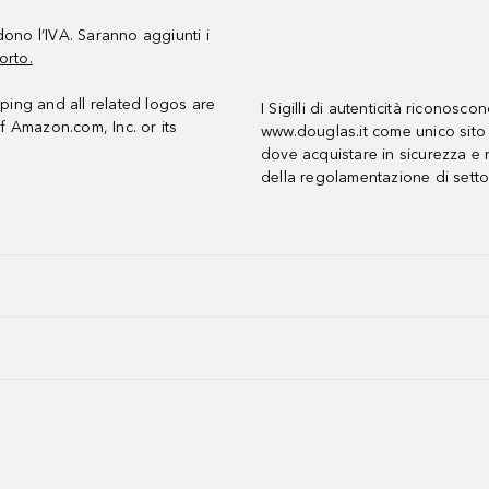
udono l’IVA. Saranno aggiunti i
orto.
ing and all related logos are
I Sigilli di autenticità riconosco
f Amazon.com, Inc. or its
www.douglas.it come unico sito 
dove acquistare in sicurezza e n
della regolamentazione di setto