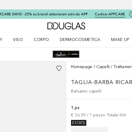
RCARE DAYS! -25% su brand selezionati solo da APP
Codice:
APPCARE
A Douglas Home
Y
VISO
CORPO
DERMOCOSMETICA
MAKE UP
menu K-BEAUTY
Apri il menu Viso
Apri il menu Corpo
Apri il menu DERMOCOSMETICA
Apri il me
Homepage
Capelli
Trattamen
TAGLIA-BARBA RICARI
Balsamo capelli
1 pz
€ 36,99
 / 
1
pezzo
Totale IVA
ESTATE