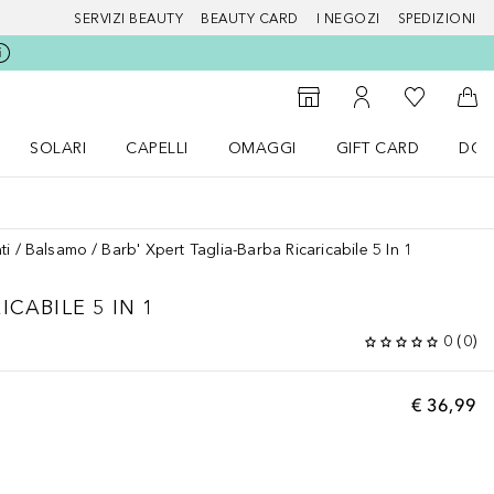
SERVIZI BEAUTY
BEAUTY CARD
I NEGOZI
SPEDIZIONI
Alla Mia Li
Storefinder
Al Mio Account
Al 
SOLARI
CAPELLI
OMAGGI
GIFT CARD
DOU
nu Make up
Apri il menu SOLARI
Apri il menu Capelli
Apri il menu OMAGGI
ti
Balsamo
Barb' Xpert Taglia-Barba Ricaricabile 5 In 1
CABILE 5 IN 1
0
(
0
)
€ 36,99