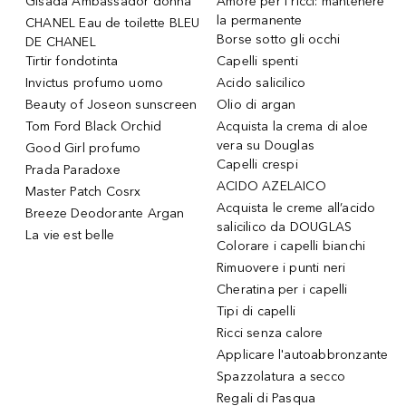
Gisada Ambassador donna
Amore per i ricci: mantenere
la permanente
CHANEL Eau de toilette BLEU
Borse sotto gli occhi
DE CHANEL
Tirtir fondotinta
Capelli spenti
Invictus profumo uomo
Acido salicilico
Beauty of Joseon sunscreen
Olio di argan
Tom Ford Black Orchid
Acquista la crema di aloe
vera su Douglas
Good Girl profumo
Capelli crespi
Prada Paradoxe
ACIDO AZELAICO
Master Patch Cosrx
Acquista le creme all’acido
Breeze Deodorante Argan
salicilico da DOUGLAS
La vie est belle
Colorare i capelli bianchi
Rimuovere i punti neri
Cheratina per i capelli
Tipi di capelli
Ricci senza calore
Applicare l'autoabbronzante
Spazzolatura a secco
Regali di Pasqua