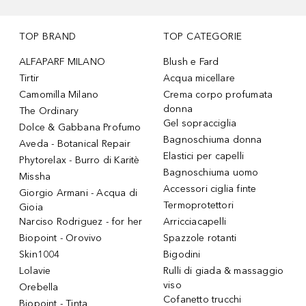
TOP BRAND
TOP CATEGORIE
ALFAPARF MILANO
Blush e Fard
Tirtir
Acqua micellare
Camomilla Milano
Crema corpo profumata
donna
The Ordinary
Gel sopracciglia
Dolce & Gabbana Profumo
Bagnoschiuma donna
Aveda - Botanical Repair
Elastici per capelli
Phytorelax - Burro di Karitè
Bagnoschiuma uomo
Missha
Accessori ciglia finte
Giorgio Armani - Acqua di
Termoprotettori
Gioia
Narciso Rodriguez - for her
Arricciacapelli
Biopoint - Orovivo
Spazzole rotanti
Skin1004
Bigodini
Lolavie
Rulli di giada & massaggio
viso
Orebella
Cofanetto trucchi
Biopoint - Tinta