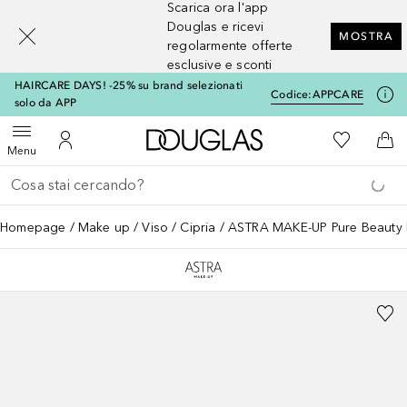
Scarica ora l'app
[navigation.slideout.screenreader]
Douglas e ricevi
MOSTRA
regolarmente offerte
esclusive e sconti
HAIRCARE DAYS! -25% su brand selezionati
Codice:
APPCARE
solo da APP
A Douglas Home
Alla Mia Li
Apri menu
Al Mio Account
Al 
Menu
Torna indietro
Esegui ricerca
Homepage
Make up
Viso
Cipria
ASTRA MAKE-UP Pure Beauty 