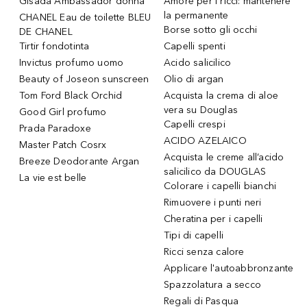
Gisada Ambassador donna
Amore per i ricci: mantenere
la permanente
CHANEL Eau de toilette BLEU
Borse sotto gli occhi
DE CHANEL
Tirtir fondotinta
Capelli spenti
Invictus profumo uomo
Acido salicilico
Beauty of Joseon sunscreen
Olio di argan
Tom Ford Black Orchid
Acquista la crema di aloe
vera su Douglas
Good Girl profumo
Capelli crespi
Prada Paradoxe
ACIDO AZELAICO
Master Patch Cosrx
Acquista le creme all’acido
Breeze Deodorante Argan
salicilico da DOUGLAS
La vie est belle
Colorare i capelli bianchi
Rimuovere i punti neri
Cheratina per i capelli
Tipi di capelli
Ricci senza calore
Applicare l'autoabbronzante
Spazzolatura a secco
Regali di Pasqua