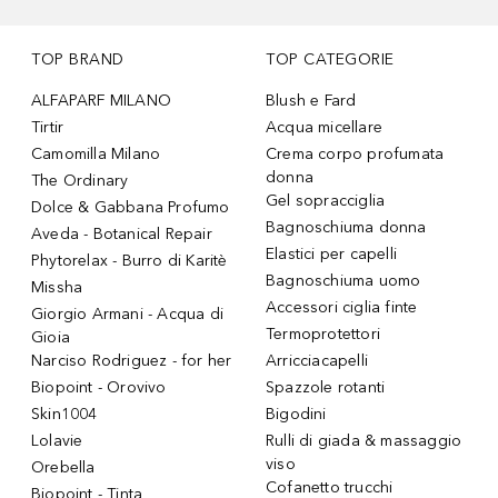
TOP BRAND
TOP CATEGORIE
ALFAPARF MILANO
Blush e Fard
Tirtir
Acqua micellare
Camomilla Milano
Crema corpo profumata
donna
The Ordinary
Gel sopracciglia
Dolce & Gabbana Profumo
Bagnoschiuma donna
Aveda - Botanical Repair
Elastici per capelli
Phytorelax - Burro di Karitè
Bagnoschiuma uomo
Missha
Accessori ciglia finte
Giorgio Armani - Acqua di
Termoprotettori
Gioia
Narciso Rodriguez - for her
Arricciacapelli
Biopoint - Orovivo
Spazzole rotanti
Skin1004
Bigodini
Lolavie
Rulli di giada & massaggio
viso
Orebella
Cofanetto trucchi
Biopoint - Tinta