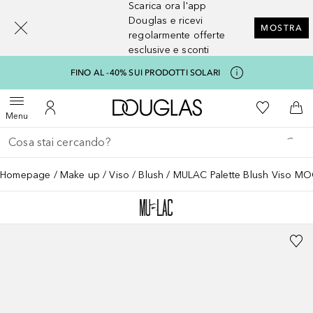
Scarica ora l'app
[navigation.slideout.screenreader]
Douglas e ricevi
MOSTRA
regolarmente offerte
esclusive e sconti
FINO AL -40% SUI PRODOTTI SOLARI
A Douglas Home
Alla Mia Li
Apri menu
Al Mio Account
Al 
Menu
Torna indietro
Esegui ricerca
Homepage
Make up
Viso
Blush
MULAC Palette Blush Viso M