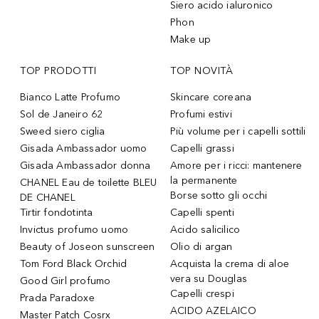
Siero acido ialuronico
Phon
Make up
TOP PRODOTTI
TOP NOVITÀ
Bianco Latte Profumo
Skincare coreana
Sol de Janeiro 62
Profumi estivi
Sweed siero ciglia
Più volume per i capelli sottili
Gisada Ambassador uomo
Capelli grassi
Gisada Ambassador donna
Amore per i ricci: mantenere
la permanente
CHANEL Eau de toilette BLEU
Borse sotto gli occhi
DE CHANEL
Tirtir fondotinta
Capelli spenti
Invictus profumo uomo
Acido salicilico
Beauty of Joseon sunscreen
Olio di argan
Tom Ford Black Orchid
Acquista la crema di aloe
vera su Douglas
Good Girl profumo
Capelli crespi
Prada Paradoxe
ACIDO AZELAICO
Master Patch Cosrx