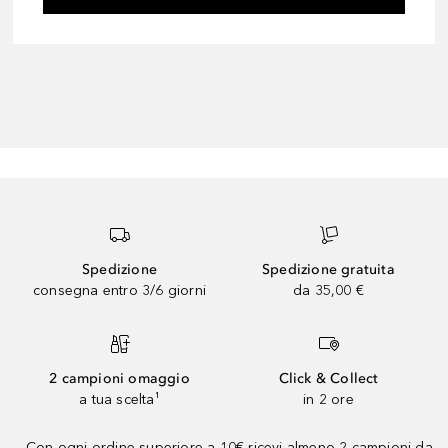
Spedizione
Spedizione gratuita
consegna entro 3/6 giorni
da 35,00 €
2 campioni omaggio
Click & Collect
a tua scelta¹
in 2 ore
Con ogni ordine superiore a 10€ ricevi almeno 2 campioni da