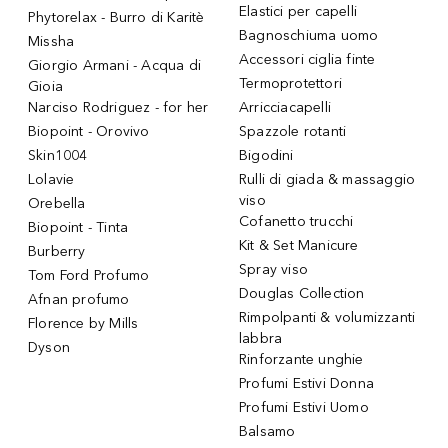
Elastici per capelli
Phytorelax - Burro di Karitè
Bagnoschiuma uomo
Missha
Accessori ciglia finte
Giorgio Armani - Acqua di
Termoprotettori
Gioia
Narciso Rodriguez - for her
Arricciacapelli
Biopoint - Orovivo
Spazzole rotanti
Skin1004
Bigodini
Lolavie
Rulli di giada & massaggio
viso
Orebella
Cofanetto trucchi
Biopoint - Tinta
Kit & Set Manicure
Burberry
Spray viso
Tom Ford Profumo
Douglas Collection
Afnan profumo
Rimpolpanti & volumizzanti
Florence by Mills
labbra
Dyson
Rinforzante unghie
Profumi Estivi Donna
Profumi Estivi Uomo
Balsamo