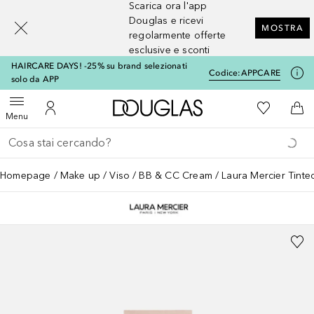
Scarica ora l'app
[navigation.slideout.screenreader]
Douglas e ricevi
MOSTRA
regolarmente offerte
esclusive e sconti
HAIRCARE DAYS! -25% su brand selezionati
Codice:
APPCARE
solo da APP
A Douglas Home
Alla Mia Li
Apri menu
Al Mio Account
Al 
Menu
Torna indietro
Esegui ricerca
Homepage
Make up
Viso
BB & CC Cream
Laura Mercier Tinte