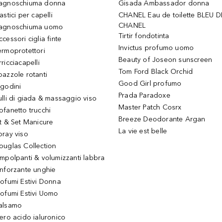
agnoschiuma donna
Gisada Ambassador donna
astici per capelli
CHANEL Eau de toilette BLEU D
CHANEL
agnoschiuma uomo
Tirtir fondotinta
ccessori ciglia finte
Invictus profumo uomo
ermoprotettori
Beauty of Joseon sunscreen
ricciacapelli
Tom Ford Black Orchid
pazzole rotanti
Good Girl profumo
igodini
Prada Paradoxe
ulli di giada & massaggio viso
Master Patch Cosrx
ofanetto trucchi
Breeze Deodorante Argan
it & Set Manicure
La vie est belle
pray viso
ouglas Collection
impolpanti & volumizzanti labbra
inforzante unghie
rofumi Estivi Donna
rofumi Estivi Uomo
alsamo
iero acido ialuronico