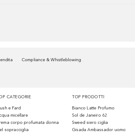
vendita
Compliance & Whistleblowing
OP CATEGORIE
TOP PRODOTTI
lush e Fard
Bianco Latte Profumo
cqua micellare
Sol de Janeiro 62
rema corpo profumata donna
Sweed siero ciglia
el sopracciglia
Gisada Ambassador uomo