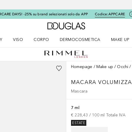
RCARE DAYS! -25% su brand selezionati solo da APP
Codice:
APPCARE
A Douglas Home
Y
VISO
CORPO
DERMOCOSMETICA
MAKE UP
menu K-BEAUTY
Apri il menu Viso
Apri il menu Corpo
Apri il menu DERMOCOSMETICA
Apri il me
Homepage
Make up
Occhi
MACARA VOLUMIZZA
Mascara
7 ml
€ 228,43
 / 
100
ml
Totale IVA
ESTATE