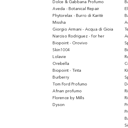
Dolce & Gabbana Profumo
B
Aveda - Botanical Repair
El
Phytorelax - Burro di Karitè
B
Missha
A
Giorgio Armani - Acqua di Gioia
T
Narciso Rodriguez - for her
Ar
Biopoint - Orovivo
S
Skin1004
B
Lolavie
R
Orebella
C
Biopoint - Tinta
K
Burberry
S
Tom Ford Profumo
D
Afnan profumo
R
Florence by Mills
R
Dyson
P
P
B
S