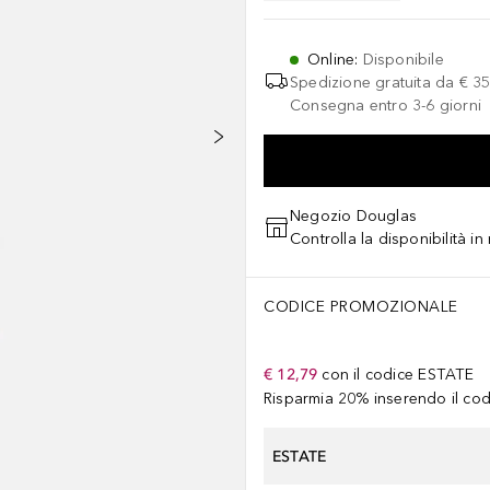
Online
:
Disponibile
Spedizione gratuita da
€ 35
Consegna entro 3-6 giorni
Negozio Douglas
Controlla la disponibilità i
CODICE PROMOZIONALE
€ 12,79
con il codice
ESTATE
Risparmia 20% inserendo il codi
ESTATE