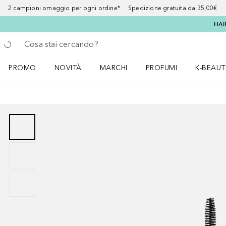
2 campioni omaggio per ogni ordine* Spedizione gratuita da 35,00€
HAI
Torna indietro
Esegui ricerca
PROMO
NOVITÀ
MARCHI
PROFUMI
K-BEAUT
Apri il menu PROMO
Apri il menu NOVITÀ
Apri il menu MARCHI
Apri il menu Profumi
Apri il 