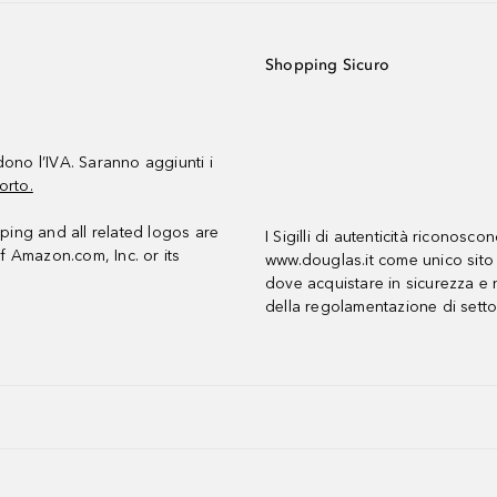
Shopping Sicuro
udono l’IVA. Saranno aggiunti i
orto.
ing and all related logos are
I Sigilli di autenticità riconosco
f Amazon.com, Inc. or its
www.douglas.it come unico sito 
dove acquistare in sicurezza e n
della regolamentazione di setto