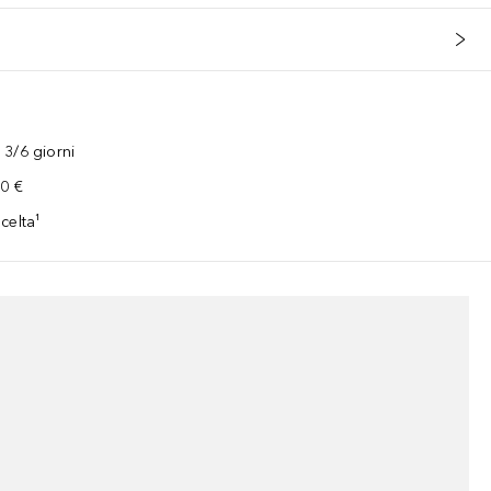
3/6 giorni
00 €
celta¹