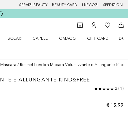
SERVIZI BEAUTY
BEAUTY CARD
I NEGOZI
SPEDIZIONI
Alla Mia Li
Storefinder
Al Mio Account
Al 
SOLARI
CAPELLI
OMAGGI
GIFT CARD
DOU
nu Make up
Apri il menu SOLARI
Apri il menu Capelli
Apri il menu OMAGGI
Mascara
Rimmel London Macara Volumizzante e Allungante Kind&
NTE E ALLUNGANTE KIND&FREE
2
(
1
)
€ 15,99