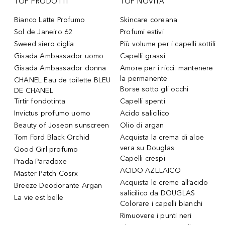
TOP PRODOTTI
TOP NOVITÀ
Bianco Latte Profumo
Skincare coreana
Sol de Janeiro 62
Profumi estivi
Sweed siero ciglia
Più volume per i capelli sottili
Gisada Ambassador uomo
Capelli grassi
Gisada Ambassador donna
Amore per i ricci: mantenere
la permanente
CHANEL Eau de toilette BLEU
Borse sotto gli occhi
DE CHANEL
Tirtir fondotinta
Capelli spenti
Invictus profumo uomo
Acido salicilico
Beauty of Joseon sunscreen
Olio di argan
Tom Ford Black Orchid
Acquista la crema di aloe
vera su Douglas
Good Girl profumo
Capelli crespi
Prada Paradoxe
ACIDO AZELAICO
Master Patch Cosrx
Acquista le creme all’acido
Breeze Deodorante Argan
salicilico da DOUGLAS
La vie est belle
Colorare i capelli bianchi
Rimuovere i punti neri