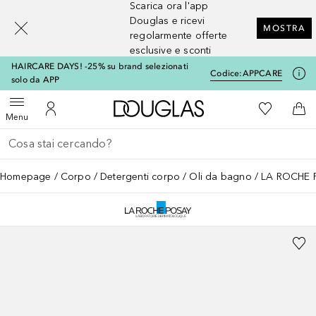
Scarica ora l'app
[navigation.slideout.screenreader]
Douglas e ricevi
MOSTRA
regolarmente offerte
esclusive e sconti
HAIRCARE DAYS! -25% su brand selezionati
Codice:
APPCARE
solo da APP
A Douglas Home
Alla Mia Li
Apri menu
Al Mio Account
Al 
Menu
Torna indietro
Esegui ricerca
Homepage
Corpo
Detergenti corpo
Oli da bagno
LA ROCHE PO