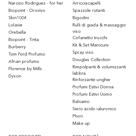
Narciso Rodriguez - for her
Arricciacapelli
Biopoint - Orovivo
Spazzole rotanti
Skin1004
Bigodini
Lolavie
Rulli di giada & massaggio
viso
Orebella
Cofanetto trucchi
Biopoint - Tinta
Kit & Set Manicure
Burberry
Spray viso
Tom Ford Profumo
Douglas Collection
Afnan profumo
Rimpolpanti & volumizzanti
Florence by Mills
labbra
Dyson
Rinforzante unghie
Profumi Estivi Donna
Profumi Estivi Uomo
Balsamo
Siero acido ialuronico
Phon
Make up