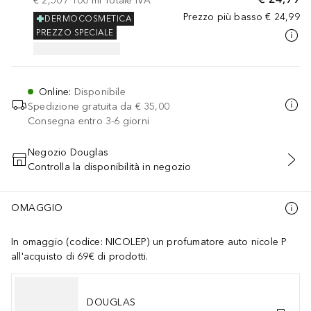
€ 2,50
 / 
100
ml
Totale IVA
Prezzo più basso
€ 24,99
DERMOCOSMETICA
PREZZO SPECIALE
Online
:
Disponibile
Spedizione gratuita da
€ 35,00
Consegna entro 3-6 giorni
Negozio Douglas
Controlla la disponibilità in negozio
AGGIUNGI AL CARRELLO
OMAGGIO
In omaggio (codice: NICOLEP) un profumatore auto nicole P
all'acquisto di 69€ di prodotti.
DOUGLAS