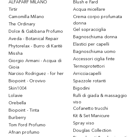
ALFAPARF MILANO
Blush e Fard
Tirtir
Acqua micellare
Camomilla Milano
Crema corpo profumata
donna
The Ordinary
Gel sopracciglia
Dolce & Gabbana Profumo
Bagnoschiuma donna
Aveda - Botanical Repair
Elastici per capelli
Phytorelax - Burro di Karitè
Bagnoschiuma uomo
Missha
Accessori ciglia finte
Giorgio Armani - Acqua di
Termoprotettori
Gioia
Narciso Rodriguez - for her
Arricciacapelli
Biopoint - Orovivo
Spazzole rotanti
Skin1004
Bigodini
Lolavie
Rulli di giada & massaggio
viso
Orebella
Cofanetto trucchi
Biopoint - Tinta
Kit & Set Manicure
Burberry
Spray viso
Tom Ford Profumo
Douglas Collection
Afnan profumo