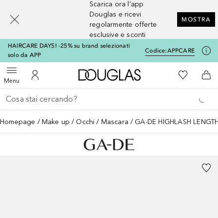
Scarica ora l'app
[navigation.slideout.screenreader]
Douglas e ricevi
MOSTRA
regolarmente offerte
esclusive e sconti
HAIRCARE DAYS! -25% su brand selezionati
Codice:
APPCARE
solo da APP
A Douglas Home
Alla Mia Li
Apri menu
Al Mio Account
Al 
Menu
Torna indietro
Esegui ricerca
Homepage
Make up
Occhi
Mascara
GA-DE HIGHLASH LENGT