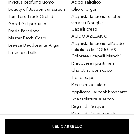
Invictus profumo uomo
Acido salicilico
Beauty of Joseon sunscreen
Olio di argan
Tom Ford Black Orchid
Acquista la crema di aloe
vera su Douglas
Good Girl profumo
Capelli crespi
Prada Paradoxe
ACIDO AZELAICO
Master Patch Cosrx
Acquista le creme all’acido
Breeze Deodorante Argan
salicilico da DOUGLAS
La vie est belle
Colorare i capelli bianchi
Rimuovere i punti neri
Cheratina per i capelli
Tipi di capelli
Ricci senza calore
Applicare l'autoabbronzante
Spazzolatura a secco
Regali di Pasqua
Regali di Pasqua per le
donne
Regali di Pasqua per gli
NEL CARRELLO
uomini