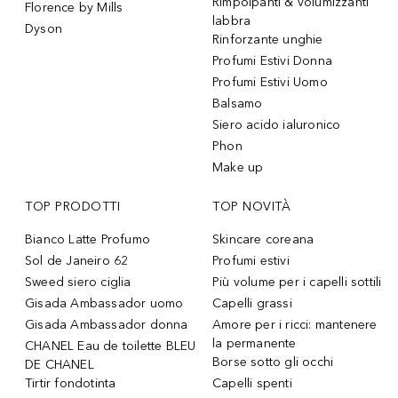
Rimpolpanti & volumizzanti
Florence by Mills
labbra
Dyson
Rinforzante unghie
Profumi Estivi Donna
Profumi Estivi Uomo
Balsamo
Siero acido ialuronico
Phon
Make up
TOP PRODOTTI
TOP NOVITÀ
Bianco Latte Profumo
Skincare coreana
Sol de Janeiro 62
Profumi estivi
Sweed siero ciglia
Più volume per i capelli sottili
Gisada Ambassador uomo
Capelli grassi
Gisada Ambassador donna
Amore per i ricci: mantenere
la permanente
CHANEL Eau de toilette BLEU
Borse sotto gli occhi
DE CHANEL
Tirtir fondotinta
Capelli spenti