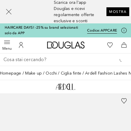
Scarica ora l'app
[navigation.slideout.screenreader]
Douglas e ricevi
MOSTRA
regolarmente offerte
esclusive e sconti
HAIRCARE DAYS! -25% su brand selezionati
Codice:
APPCARE
solo da APP
A Douglas Home
Alla Mia Li
Apri menu
Al Mio Account
Al 
Menu
Torna indietro
Esegui ricerca
Homepage
Make up
Occhi
Ciglia finte
Ardell Fashion Lashes N