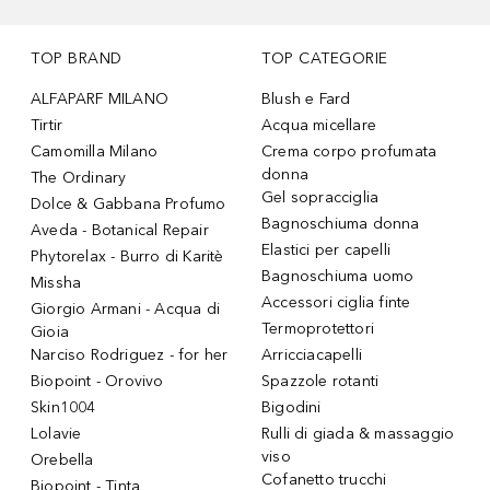
TOP BRAND
TOP CATEGORIE
ALFAPARF MILANO
Blush e Fard
Tirtir
Acqua micellare
Camomilla Milano
Crema corpo profumata
donna
The Ordinary
Gel sopracciglia
Dolce & Gabbana Profumo
Bagnoschiuma donna
Aveda - Botanical Repair
Elastici per capelli
Phytorelax - Burro di Karitè
Bagnoschiuma uomo
Missha
Accessori ciglia finte
Giorgio Armani - Acqua di
Termoprotettori
Gioia
Narciso Rodriguez - for her
Arricciacapelli
Biopoint - Orovivo
Spazzole rotanti
Skin1004
Bigodini
Lolavie
Rulli di giada & massaggio
viso
Orebella
Cofanetto trucchi
Biopoint - Tinta