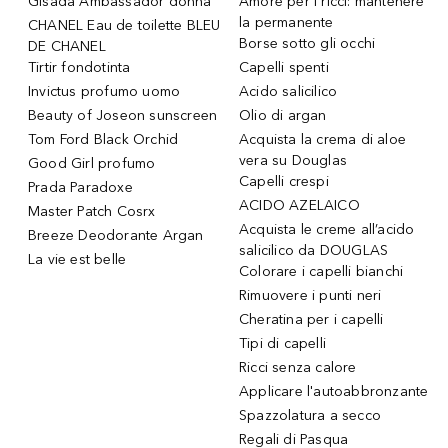
Gisada Ambassador donna
Amore per i ricci: mantenere
la permanente
CHANEL Eau de toilette BLEU
Borse sotto gli occhi
DE CHANEL
Tirtir fondotinta
Capelli spenti
Invictus profumo uomo
Acido salicilico
Beauty of Joseon sunscreen
Olio di argan
Tom Ford Black Orchid
Acquista la crema di aloe
vera su Douglas
Good Girl profumo
Capelli crespi
Prada Paradoxe
ACIDO AZELAICO
Master Patch Cosrx
Acquista le creme all’acido
Breeze Deodorante Argan
salicilico da DOUGLAS
La vie est belle
Colorare i capelli bianchi
Rimuovere i punti neri
Cheratina per i capelli
Tipi di capelli
Ricci senza calore
Applicare l'autoabbronzante
Spazzolatura a secco
Regali di Pasqua