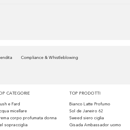
vendita
Compliance & Whistleblowing
OP CATEGORIE
TOP PRODOTTI
lush e Fard
Bianco Latte Profumo
cqua micellare
Sol de Janeiro 62
rema corpo profumata donna
Sweed siero ciglia
el sopracciglia
Gisada Ambassador uomo