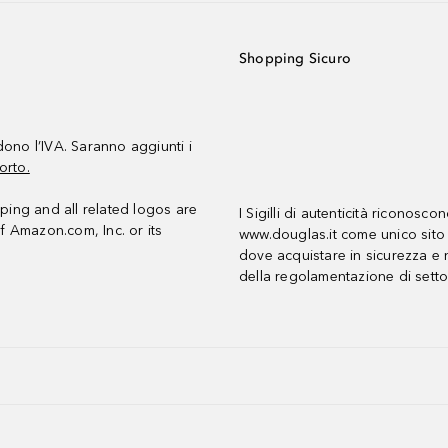
Shopping Sicuro
udono l’IVA. Saranno aggiunti i
orto.
ing and all related logos are
I Sigilli di autenticità riconosco
f Amazon.com, Inc. or its
www.douglas.it come unico sito 
dove acquistare in sicurezza e n
della regolamentazione di setto