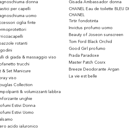
agnoschiuma donna
Gisada Ambassador donna
astici per capelli
CHANEL Eau de toilette BLEU D
CHANEL
agnoschiuma uomo
Tirtir fondotinta
ccessori ciglia finte
Invictus profumo uomo
ermoprotettori
Beauty of Joseon sunscreen
ricciacapelli
Tom Ford Black Orchid
pazzole rotanti
Good Girl profumo
igodini
Prada Paradoxe
ulli di giada & massaggio viso
Master Patch Cosrx
ofanetto trucchi
Breeze Deodorante Argan
it & Set Manicure
La vie est belle
pray viso
ouglas Collection
impolpanti & volumizzanti labbra
inforzante unghie
rofumi Estivi Donna
rofumi Estivi Uomo
alsamo
iero acido ialuronico