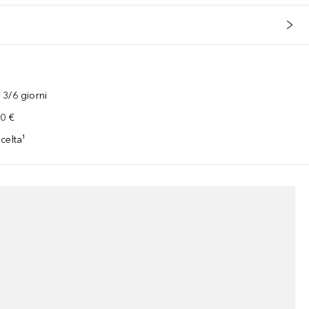
3/6 giorni
00 €
celta¹