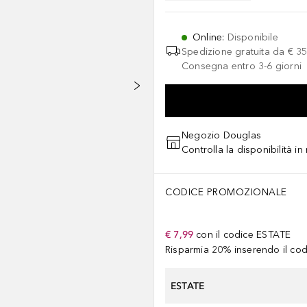
Online
:
Disponibile
Spedizione gratuita da
€ 35
Consegna entro 3-6 giorni
Negozio Douglas
Controlla la disponibilità i
CODICE PROMOZIONALE
€ 7,99
con il codice
ESTATE
Risparmia 20% inserendo il codi
ESTATE