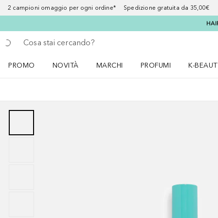
2 campioni omaggio per ogni ordine* Spedizione gratuita da 35,00€
HAI
Torna indietro
Esegui ricerca
PROMO
NOVITÀ
MARCHI
PROFUMI
K-BEAUT
Apri il menu PROMO
Apri il menu NOVITÀ
Apri il menu MARCHI
Apri il menu Profumi
Apri il 