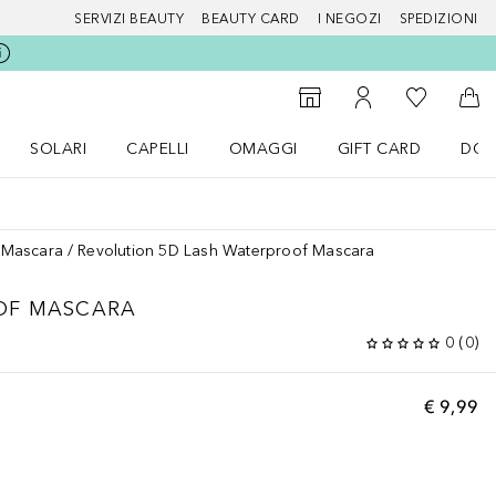
SERVIZI BEAUTY
BEAUTY CARD
I NEGOZI
SPEDIZIONI
Alla Mia Li
Storefinder
Al Mio Account
Al 
SOLARI
CAPELLI
OMAGGI
GIFT CARD
DOU
nu Make up
Apri il menu SOLARI
Apri il menu Capelli
Apri il menu OMAGGI
Mascara
Revolution 5D Lash Waterproof Mascara
OF MASCARA
0
(
0
)
€ 9,99