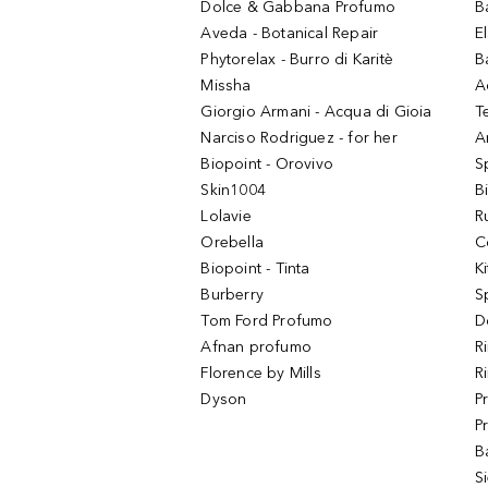
Dolce & Gabbana Profumo
B
Aveda - Botanical Repair
El
Phytorelax - Burro di Karitè
B
Missha
A
Giorgio Armani - Acqua di Gioia
T
Narciso Rodriguez - for her
Ar
Biopoint - Orovivo
S
Skin1004
B
Lolavie
R
Orebella
C
Biopoint - Tinta
K
Burberry
S
Tom Ford Profumo
D
Afnan profumo
R
Florence by Mills
R
Dyson
P
P
B
S