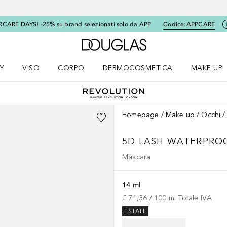
RCARE DAYS! -25% su brand selezionati solo da APP
Codice:
APPCARE
A Douglas Home
Y
VISO
CORPO
DERMOCOSMETICA
MAKE UP
menu K-BEAUTY
Apri il menu Viso
Apri il menu Corpo
Apri il menu DERMOCOSMETICA
Apri il me
Homepage
Make up
Occhi
5D LASH WATERPRO
Mascara
14 ml
€ 71,36
 / 
100
ml
Totale IVA
ESTATE