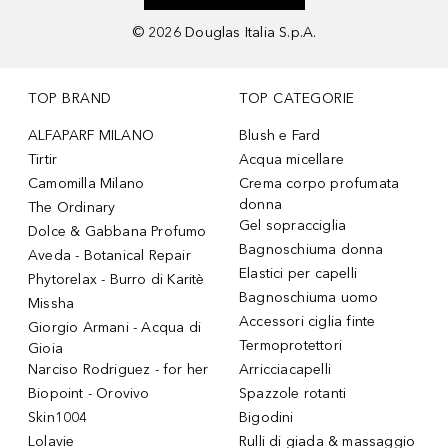
©
2026
Douglas Italia S.p.A.
TOP BRAND
TOP CATEGORIE
ALFAPARF MILANO
Blush e Fard
Tirtir
Acqua micellare
Camomilla Milano
Crema corpo profumata
donna
The Ordinary
Gel sopracciglia
Dolce & Gabbana Profumo
Bagnoschiuma donna
Aveda - Botanical Repair
Elastici per capelli
Phytorelax - Burro di Karitè
Bagnoschiuma uomo
Missha
Accessori ciglia finte
Giorgio Armani - Acqua di
Termoprotettori
Gioia
Narciso Rodriguez - for her
Arricciacapelli
Biopoint - Orovivo
Spazzole rotanti
Skin1004
Bigodini
Lolavie
Rulli di giada & massaggio