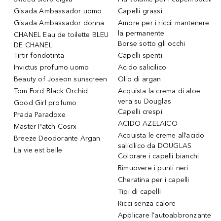
Gisada Ambassador uomo
Capelli grassi
Gisada Ambassador donna
Amore per i ricci: mantenere
la permanente
CHANEL Eau de toilette BLEU
Borse sotto gli occhi
DE CHANEL
Tirtir fondotinta
Capelli spenti
Invictus profumo uomo
Acido salicilico
Beauty of Joseon sunscreen
Olio di argan
Tom Ford Black Orchid
Acquista la crema di aloe
vera su Douglas
Good Girl profumo
Capelli crespi
Prada Paradoxe
ACIDO AZELAICO
Master Patch Cosrx
Acquista le creme all’acido
Breeze Deodorante Argan
salicilico da DOUGLAS
La vie est belle
Colorare i capelli bianchi
Rimuovere i punti neri
Cheratina per i capelli
Tipi di capelli
Ricci senza calore
Applicare l'autoabbronzante