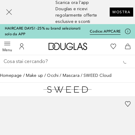
Scarica ora l'app
[navigation.slideout.screenreader]
Douglas e ricevi
MOSTRA
regolarmente offerte
esclusive e sconti
HAIRCARE DAYS! -25% su brand selezionati
Codice:
APPCARE
solo da APP
A Douglas Home
Alla Mia Li
Apri menu
Al Mio Account
Al 
Menu
Torna indietro
Esegui ricerca
Homepage
Make up
Occhi
Mascara
SWEED Cloud