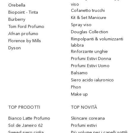
viso
Orebella
Cofanetto trucchi
Biopoint - Tinta
Kit & Set Manicure
Burberry
Spray viso
Tom Ford Profumo
Douglas Collection
Afnan profumo
Rimpolpanti & volumizzanti
Florence by Mills
labbra
Dyson
Rinforzante unghie
Profumi Estivi Donna
Profumi Estivi Uomo
Balsamo
Siero acido ialuronico
Phon
Make up
TOP PRODOTTI
TOP NOVITÀ
Bianco Latte Profumo
Skincare coreana
Sol de Janeiro 62
Profumi estivi
Sweed siero ciglia
Più volume per i capelli sottili