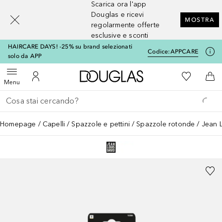
Scarica ora l'app
[navigation.slideout.screenreader]
Douglas e ricevi
MOSTRA
regolarmente offerte
esclusive e sconti
HAIRCARE DAYS! -25% su brand selezionati
Codice:
APPCARE
solo da APP
A Douglas Home
Alla Mia Li
Apri menu
Al Mio Account
Al 
Menu
Torna indietro
Esegui ricerca
Homepage
Capelli
Spazzole e pettini
Spazzole rotonde
Jean 