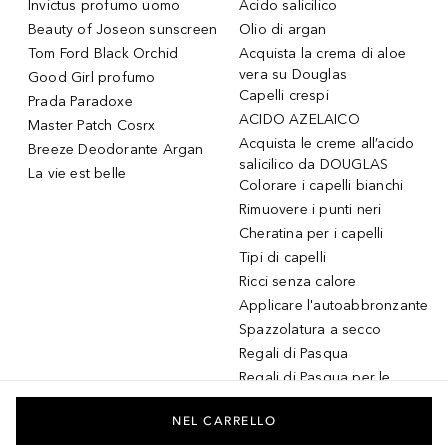
Invictus profumo uomo
Acido salicilico
Beauty of Joseon sunscreen
Olio di argan
Tom Ford Black Orchid
Acquista la crema di aloe
vera su Douglas
Good Girl profumo
Capelli crespi
Prada Paradoxe
ACIDO AZELAICO
Master Patch Cosrx
Acquista le creme all’acido
Breeze Deodorante Argan
salicilico da DOUGLAS
La vie est belle
Colorare i capelli bianchi
Rimuovere i punti neri
Cheratina per i capelli
Tipi di capelli
Ricci senza calore
Applicare l'autoabbronzante
Spazzolatura a secco
Regali di Pasqua
Regali di Pasqua per le
donne
Regali di Pasqua per gli
NEL CARRELLO
uomini