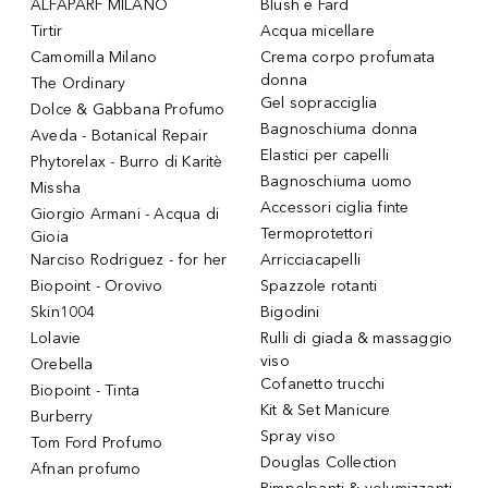
ALFAPARF MILANO
Blush e Fard
Tirtir
Acqua micellare
Camomilla Milano
Crema corpo profumata
donna
The Ordinary
Gel sopracciglia
Dolce & Gabbana Profumo
Bagnoschiuma donna
Aveda - Botanical Repair
Elastici per capelli
Phytorelax - Burro di Karitè
Bagnoschiuma uomo
Missha
Accessori ciglia finte
Giorgio Armani - Acqua di
Termoprotettori
Gioia
Narciso Rodriguez - for her
Arricciacapelli
Biopoint - Orovivo
Spazzole rotanti
Skin1004
Bigodini
Lolavie
Rulli di giada & massaggio
viso
Orebella
Cofanetto trucchi
Biopoint - Tinta
Kit & Set Manicure
Burberry
Spray viso
Tom Ford Profumo
Douglas Collection
Afnan profumo