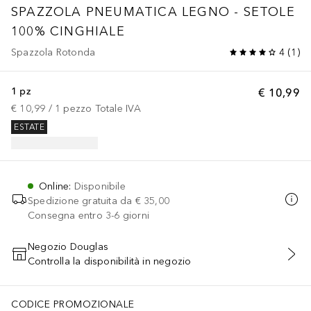
SPAZZOLA PNEUMATICA LEGNO - SETOLE
100% CINGHIALE
Spazzola Rotonda
4
(
1
)
1 pz
€ 10,99
€ 10,99
 / 
1
pezzo
Totale IVA
ESTATE
Online
:
Disponibile
Spedizione gratuita da
€ 35,00
Consegna entro 3-6 giorni
Negozio Douglas
Controlla la disponibilità in negozio
AGGIUNGI AL CARRELLO
CODICE PROMOZIONALE