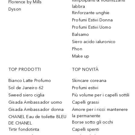
Rimpolpanti & volumizzanti
Florence by Mills
labbra
Dyson
Rinforzante unghie
Profumi Estivi Donna
Profumi Estivi Uomo
Balsamo
Siero acido ialuronico
Phon
Make up
TOP PRODOTTI
TOP NOVITÀ
Bianco Latte Profumo
Skincare coreana
Sol de Janeiro 62
Profumi estivi
Sweed siero ciglia
Più volume per i capelli sottili
Gisada Ambassador uomo
Capelli grassi
Gisada Ambassador donna
Amore per i ricci: mantenere
la permanente
CHANEL Eau de toilette BLEU
Borse sotto gli occhi
DE CHANEL
Tirtir fondotinta
Capelli spenti