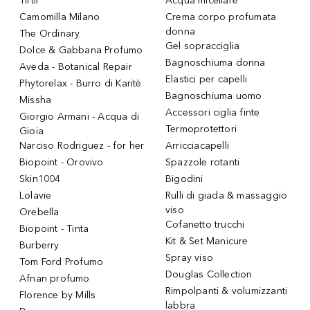
Tirtir
Acqua micellare
Camomilla Milano
Crema corpo profumata
donna
The Ordinary
Gel sopracciglia
Dolce & Gabbana Profumo
Bagnoschiuma donna
Aveda - Botanical Repair
Elastici per capelli
Phytorelax - Burro di Karitè
Bagnoschiuma uomo
Missha
Accessori ciglia finte
Giorgio Armani - Acqua di
Termoprotettori
Gioia
Narciso Rodriguez - for her
Arricciacapelli
Biopoint - Orovivo
Spazzole rotanti
Skin1004
Bigodini
Lolavie
Rulli di giada & massaggio
viso
Orebella
Cofanetto trucchi
Biopoint - Tinta
Kit & Set Manicure
Burberry
Spray viso
Tom Ford Profumo
Douglas Collection
Afnan profumo
Rimpolpanti & volumizzanti
Florence by Mills
labbra