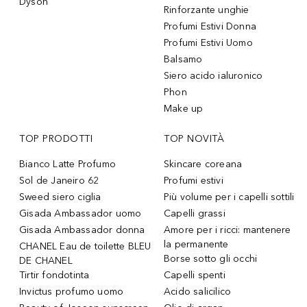
Dyson
Rinforzante unghie
Profumi Estivi Donna
Profumi Estivi Uomo
Balsamo
Siero acido ialuronico
Phon
Make up
TOP PRODOTTI
TOP NOVITÀ
Bianco Latte Profumo
Skincare coreana
Sol de Janeiro 62
Profumi estivi
Sweed siero ciglia
Più volume per i capelli sottili
Gisada Ambassador uomo
Capelli grassi
Gisada Ambassador donna
Amore per i ricci: mantenere
la permanente
CHANEL Eau de toilette BLEU
Borse sotto gli occhi
DE CHANEL
Tirtir fondotinta
Capelli spenti
Invictus profumo uomo
Acido salicilico