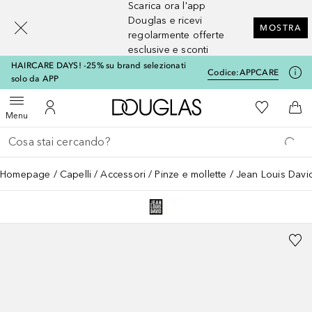
Scarica ora l'app
[navigation.slideout.screenreader]
Douglas e ricevi
MOSTRA
regolarmente offerte
esclusive e sconti
HAIRCARE DAYS! -25% su brand selezionati
Codice:
APPCARE
solo da APP
A Douglas Home
Alla Mia Li
Apri menu
Al Mio Account
Al 
Menu
Torna indietro
Esegui ricerca
Homepage
Capelli
Accessori
Pinze e mollette
Jean Louis Davi