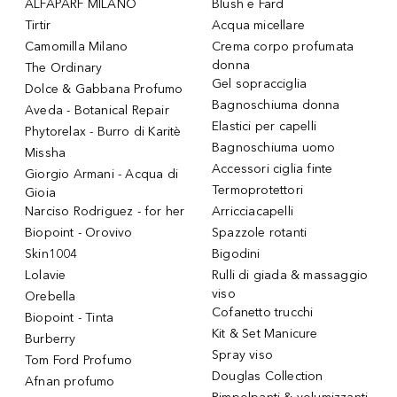
ALFAPARF MILANO
Blush e Fard
Tirtir
Acqua micellare
Camomilla Milano
Crema corpo profumata
donna
The Ordinary
Gel sopracciglia
Dolce & Gabbana Profumo
Bagnoschiuma donna
Aveda - Botanical Repair
Elastici per capelli
Phytorelax - Burro di Karitè
Bagnoschiuma uomo
Missha
Accessori ciglia finte
Giorgio Armani - Acqua di
Termoprotettori
Gioia
Narciso Rodriguez - for her
Arricciacapelli
Biopoint - Orovivo
Spazzole rotanti
Skin1004
Bigodini
Lolavie
Rulli di giada & massaggio
viso
Orebella
Cofanetto trucchi
Biopoint - Tinta
Kit & Set Manicure
Burberry
Spray viso
Tom Ford Profumo
Douglas Collection
Afnan profumo