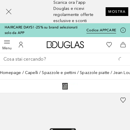
Scarica ora l'app
[navigation.slideout.screenreader]
Douglas e ricevi
MOSTRA
regolarmente offerte
esclusive e sconti
HAIRCARE DAYS! -25% su brand selezionati
Codice:
APPCARE
solo da APP
A Douglas Home
Alla Mia Li
Apri menu
Al Mio Account
Al 
Menu
Torna indietro
Esegui ricerca
Homepage
Capelli
Spazzole e pettini
Spazzole piatte
Jean Lou