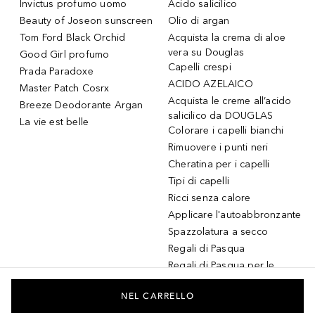
Invictus profumo uomo
Acido salicilico
Beauty of Joseon sunscreen
Olio di argan
Tom Ford Black Orchid
Acquista la crema di aloe
vera su Douglas
Good Girl profumo
Capelli crespi
Prada Paradoxe
ACIDO AZELAICO
Master Patch Cosrx
Acquista le creme all’acido
Breeze Deodorante Argan
salicilico da DOUGLAS
La vie est belle
Colorare i capelli bianchi
Rimuovere i punti neri
Cheratina per i capelli
Tipi di capelli
Ricci senza calore
Applicare l'autoabbronzante
Spazzolatura a secco
Regali di Pasqua
Regali di Pasqua per le
donne
Regali di Pasqua per gli
NEL CARRELLO
uomini