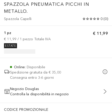
SPAZZOLA PNEUMATICA PICCHI IN
METALLO.
Spazzola Capelli
0
(
0
)
1 pz
€ 11,99
€ 11,99
 / 
1
pezzo
Totale IVA
ESTATE
Online
:
Disponibile
Spedizione gratuita da
€ 35,00
Consegna entro 3-6 giorni
Negozio Douglas
Controlla la disponibilità in negozio
AGGIUNGI AL CARRELLO
CODICE PROMOZIONALE