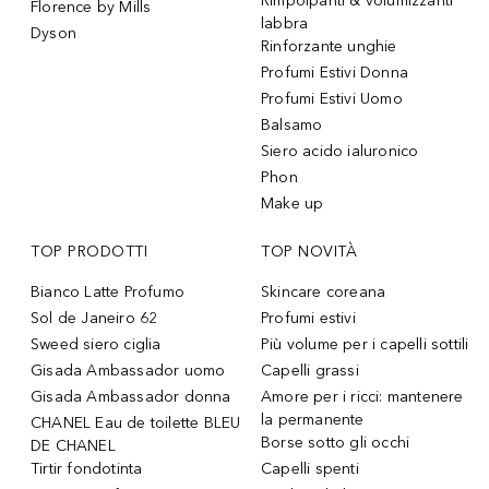
Rimpolpanti & volumizzanti
Florence by Mills
labbra
Dyson
Rinforzante unghie
Profumi Estivi Donna
Profumi Estivi Uomo
Balsamo
Siero acido ialuronico
Phon
Make up
TOP PRODOTTI
TOP NOVITÀ
Bianco Latte Profumo
Skincare coreana
Sol de Janeiro 62
Profumi estivi
Sweed siero ciglia
Più volume per i capelli sottili
Gisada Ambassador uomo
Capelli grassi
Gisada Ambassador donna
Amore per i ricci: mantenere
la permanente
CHANEL Eau de toilette BLEU
Borse sotto gli occhi
DE CHANEL
Tirtir fondotinta
Capelli spenti