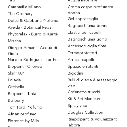
Tirtir
Acqua micellare
Camomilla Milano
Crema corpo profumata
donna
The Ordinary
Gel sopracciglia
Dolce & Gabbana Profumo
Bagnoschiuma donna
Aveda - Botanical Repair
Elastici per capelli
Phytorelax - Burro di Karitè
Bagnoschiuma uomo
Missha
Accessori ciglia finte
Giorgio Armani - Acqua di
Termoprotettori
Gioia
Narciso Rodriguez - for her
Arricciacapelli
Biopoint - Orovivo
Spazzole rotanti
Skin1004
Bigodini
Lolavie
Rulli di giada & massaggio
viso
Orebella
Cofanetto trucchi
Biopoint - Tinta
Kit & Set Manicure
Burberry
Spray viso
Tom Ford Profumo
Douglas Collection
Afnan profumo
Rimpolpanti & volumizzanti
Florence by Mills
labbra