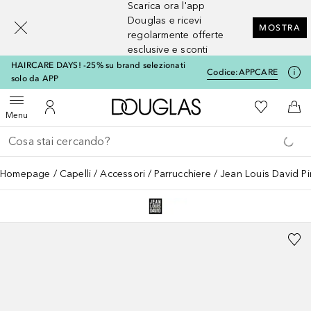
Scarica ora l'app
[navigation.slideout.screenreader]
Douglas e ricevi
MOSTRA
regolarmente offerte
esclusive e sconti
HAIRCARE DAYS! -25% su brand selezionati
Codice:
APPCARE
solo da APP
A Douglas Home
Alla Mia Li
Apri menu
Al Mio Account
Al 
Menu
Torna indietro
Esegui ricerca
Homepage
Capelli
Accessori
Parrucchiere
Jean Louis David P