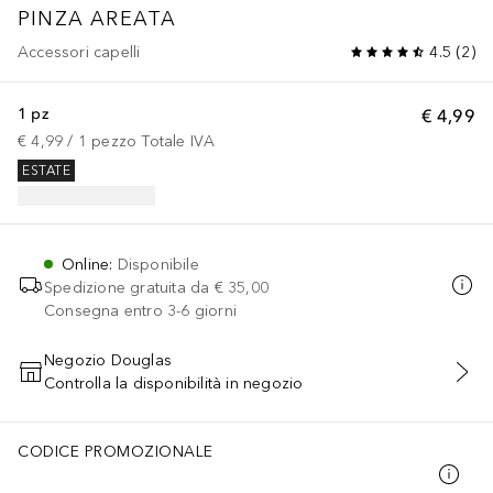
PINZA AREATA
Accessori capelli
4.5
(
2
)
1 pz
€ 4,99
€ 4,99
 / 
1
pezzo
Totale IVA
ESTATE
Online
:
Disponibile
Spedizione gratuita da
€ 35,00
Consegna entro 3-6 giorni
Negozio Douglas
Controlla la disponibilità in negozio
AGGIUNGI AL CARRELLO
CODICE PROMOZIONALE