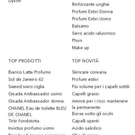
Dyson
Rinforzante unghie
Profumi Estivi Donna
Profumi Estivi Uomo
Balsamo
Siero acido ialuronico
Phon
Make up
TOP PRODOTTI
TOP NOVITÀ
Bianco Latte Profumo
Skincare coreana
Sol de Janeiro 62
Profumi estivi
Sweed siero ciglia
Più volume per i capelli sottili
Gisada Ambassador uomo
Capelli grassi
Gisada Ambassador donna
Amore per i ricci: mantenere
la permanente
CHANEL Eau de toilette BLEU
Borse sotto gli occhi
DE CHANEL
Tirtir fondotinta
Capelli spenti
Invictus profumo uomo
Acido salicilico