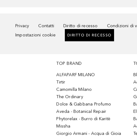
Privacy
Contatti
Diritto di recesso
Condizioni di 
Impostazioni cookie
DIRITTO DI RECESSO
TOP BRAND
T
ALFAPARF MILANO
B
Tirtir
A
Camomilla Milano
C
The Ordinary
G
Dolce & Gabbana Profumo
B
Aveda - Botanical Repair
El
Phytorelax - Burro di Karitè
B
Missha
A
Giorgio Armani - Acqua di Gioia
T