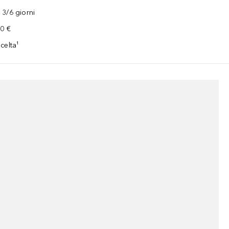
3/6 giorni
00 €
celta¹