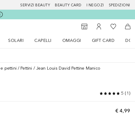
SERVIZI BEAUTY
BEAUTY CARD
I NEGOZI
SPEDIZIONI
Alla Mia Li
Storefinder
Al Mio Account
Al 
SOLARI
CAPELLI
OMAGGI
GIFT CARD
DOU
nu Make up
Apri il menu SOLARI
Apri il menu Capelli
Apri il menu OMAGGI
e pettini
Pettini
Jean Louis David Pettine Manico
5
(
1
)
€ 4,99