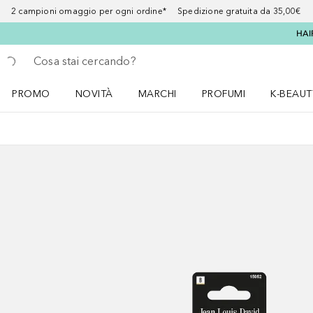
2 campioni omaggio per ogni ordine* Spedizione gratuita da 35,00€
HAI
Torna indietro
Esegui ricerca
PROMO
NOVITÀ
MARCHI
PROFUMI
K-BEAUT
Apri il menu PROMO
Apri il menu NOVITÀ
Apri il menu MARCHI
Apri il menu Profumi
Apri il 