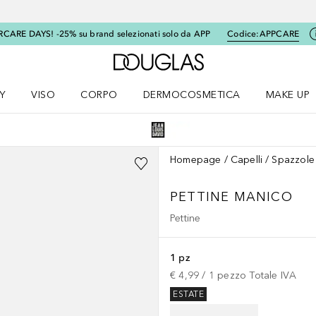
RCARE DAYS! -25% su brand selezionati solo da APP
Codice:
APPCARE
A Douglas Home
Y
VISO
CORPO
DERMOCOSMETICA
MAKE UP
menu K-BEAUTY
Apri il menu Viso
Apri il menu Corpo
Apri il menu DERMOCOSMETICA
Apri il me
Homepage
Capelli
Spazzole 
PETTINE MANICO
Pettine
1 pz
€ 4,99
 / 
1
pezzo
Totale IVA
ESTATE