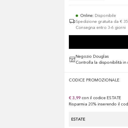
Online
:
Disponibile
Spedizione gratuita da
€ 35
Consegna entro 3-6 giorni
Negozio Douglas
Controlla la disponibilità i
CODICE PROMOZIONALE
€ 3,99
con il codice
ESTATE
Risparmia 20% inserendo il codi
ESTATE