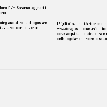
udono l’IVA. Saranno aggiunti i
orto.
ing and all related logos are
I Sigilli di autenticità riconosco
f Amazon.com, Inc. or its
www.douglas.it come unico sito 
dove acquistare in sicurezza e n
della regolamentazione di setto