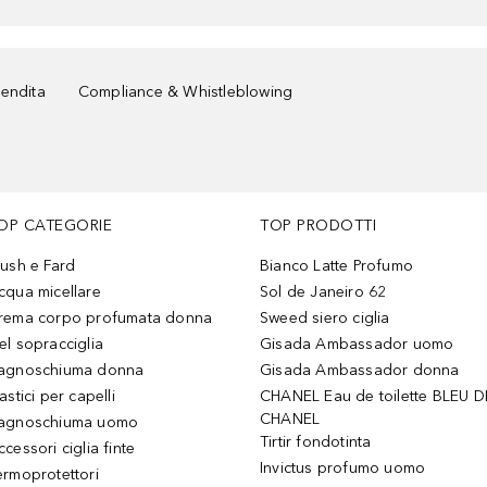
vendita
Compliance & Whistleblowing
OP CATEGORIE
TOP PRODOTTI
lush e Fard
Bianco Latte Profumo
cqua micellare
Sol de Janeiro 62
rema corpo profumata donna
Sweed siero ciglia
el sopracciglia
Gisada Ambassador uomo
agnoschiuma donna
Gisada Ambassador donna
astici per capelli
CHANEL Eau de toilette BLEU D
CHANEL
agnoschiuma uomo
Tirtir fondotinta
ccessori ciglia finte
Invictus profumo uomo
ermoprotettori