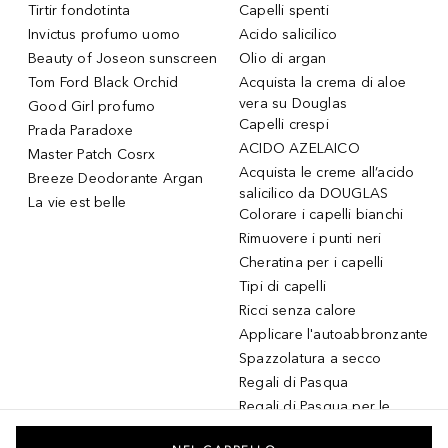
Tirtir fondotinta
Capelli spenti
Invictus profumo uomo
Acido salicilico
Beauty of Joseon sunscreen
Olio di argan
Tom Ford Black Orchid
Acquista la crema di aloe
vera su Douglas
Good Girl profumo
Capelli crespi
Prada Paradoxe
ACIDO AZELAICO
Master Patch Cosrx
Acquista le creme all’acido
Breeze Deodorante Argan
salicilico da DOUGLAS
La vie est belle
Colorare i capelli bianchi
Rimuovere i punti neri
Cheratina per i capelli
Tipi di capelli
Ricci senza calore
Applicare l'autoabbronzante
Spazzolatura a secco
Regali di Pasqua
Regali di Pasqua per le
donne