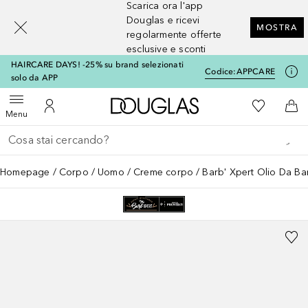
Scarica ora l'app
[navigation.slideout.screenreader]
Douglas e ricevi
MOSTRA
regolarmente offerte
esclusive e sconti
HAIRCARE DAYS! -25% su brand selezionati
Codice:
APPCARE
solo da APP
A Douglas Home
Alla Mia Li
Apri menu
Al Mio Account
Al 
Menu
Torna indietro
Esegui ricerca
Homepage
Corpo
Uomo
Creme corpo
Barb' Xpert Olio Da Ba