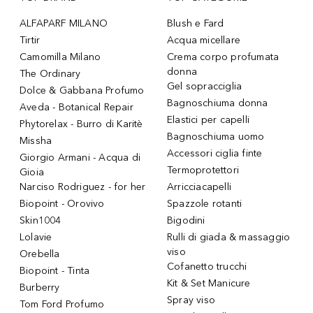
ALFAPARF MILANO
Blush e Fard
Tirtir
Acqua micellare
Camomilla Milano
Crema corpo profumata
donna
The Ordinary
Gel sopracciglia
Dolce & Gabbana Profumo
Bagnoschiuma donna
Aveda - Botanical Repair
Elastici per capelli
Phytorelax - Burro di Karitè
Bagnoschiuma uomo
Missha
Accessori ciglia finte
Giorgio Armani - Acqua di
Termoprotettori
Gioia
Narciso Rodriguez - for her
Arricciacapelli
Biopoint - Orovivo
Spazzole rotanti
Skin1004
Bigodini
Lolavie
Rulli di giada & massaggio
viso
Orebella
Cofanetto trucchi
Biopoint - Tinta
Kit & Set Manicure
Burberry
Spray viso
Tom Ford Profumo