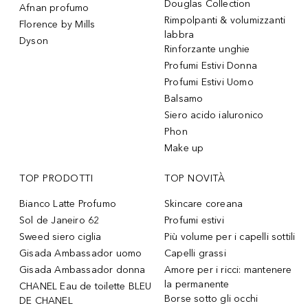
Douglas Collection
Afnan profumo
Rimpolpanti & volumizzanti
Florence by Mills
labbra
Dyson
Rinforzante unghie
Profumi Estivi Donna
Profumi Estivi Uomo
Balsamo
Siero acido ialuronico
Phon
Make up
TOP PRODOTTI
TOP NOVITÀ
Bianco Latte Profumo
Skincare coreana
Sol de Janeiro 62
Profumi estivi
Sweed siero ciglia
Più volume per i capelli sottili
Gisada Ambassador uomo
Capelli grassi
Gisada Ambassador donna
Amore per i ricci: mantenere
la permanente
CHANEL Eau de toilette BLEU
Borse sotto gli occhi
DE CHANEL