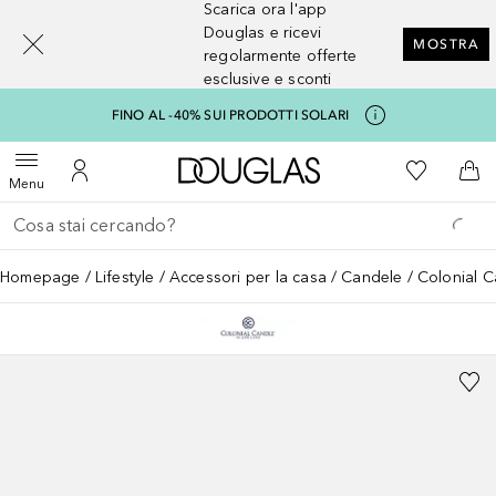
Scarica ora l'app
[navigation.slideout.screenreader]
Douglas e ricevi
MOSTRA
regolarmente offerte
esclusive e sconti
FINO AL -40% SUI PRODOTTI SOLARI
A Douglas Home
Alla Mia Li
Apri menu
Al Mio Account
Al 
Menu
Torna indietro
Esegui ricerca
Homepage
Lifestyle
Accessori per la casa
Candele
Colonial C