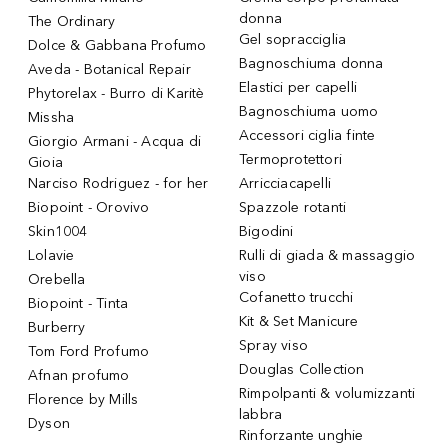
donna
The Ordinary
Gel sopracciglia
Dolce & Gabbana Profumo
Bagnoschiuma donna
Aveda - Botanical Repair
Elastici per capelli
Phytorelax - Burro di Karitè
Bagnoschiuma uomo
Missha
Accessori ciglia finte
Giorgio Armani - Acqua di
Termoprotettori
Gioia
Narciso Rodriguez - for her
Arricciacapelli
Biopoint - Orovivo
Spazzole rotanti
Skin1004
Bigodini
Lolavie
Rulli di giada & massaggio
viso
Orebella
Cofanetto trucchi
Biopoint - Tinta
Kit & Set Manicure
Burberry
Spray viso
Tom Ford Profumo
Douglas Collection
Afnan profumo
Rimpolpanti & volumizzanti
Florence by Mills
labbra
Dyson
Rinforzante unghie