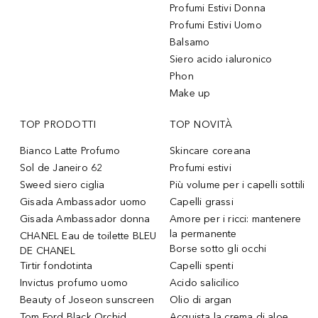
Profumi Estivi Donna
Profumi Estivi Uomo
Balsamo
Siero acido ialuronico
Phon
Make up
TOP PRODOTTI
TOP NOVITÀ
Bianco Latte Profumo
Skincare coreana
Sol de Janeiro 62
Profumi estivi
Sweed siero ciglia
Più volume per i capelli sottili
Gisada Ambassador uomo
Capelli grassi
Gisada Ambassador donna
Amore per i ricci: mantenere
la permanente
CHANEL Eau de toilette BLEU
Borse sotto gli occhi
DE CHANEL
Tirtir fondotinta
Capelli spenti
Invictus profumo uomo
Acido salicilico
Beauty of Joseon sunscreen
Olio di argan
Tom Ford Black Orchid
Acquista la crema di aloe