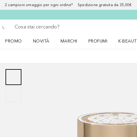
2 campioni omaggio per ogni ordine* Spedizione gratuita da 35,00€
Torna indietro
Esegui ricerca
PROMO
NOVITÀ
MARCHI
PROFUMI
K-BEAUT
Apri il menu PROMO
Apri il menu NOVITÀ
Apri il menu MARCHI
Apri il menu Profumi
Apri il 