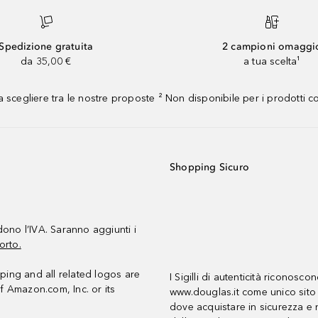
Spedizione gratuita
2 campioni omaggi
da 35,00 €
a tua scelta¹
 scegliere tra le nostre proposte ² Non disponibile per i prodotti 
Shopping Sicuro
udono l’IVA. Saranno aggiunti i
orto.
ing and all related logos are
I Sigilli di autenticità riconosco
f Amazon.com, Inc. or its
www.douglas.it come unico sito 
dove acquistare in sicurezza e n