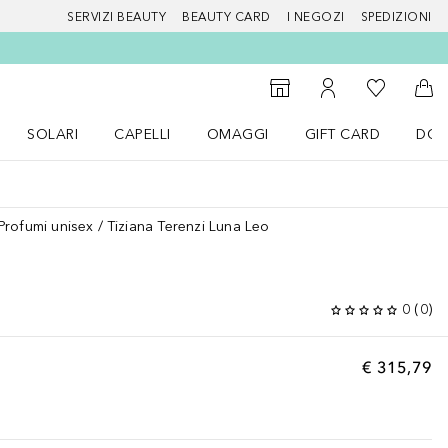
SERVIZI BEAUTY
BEAUTY CARD
I NEGOZI
SPEDIZIONI
Alla Mia Li
Storefinder
Al Mio Account
Al 
SOLARI
CAPELLI
OMAGGI
GIFT CARD
DOU
nu Make up
Apri il menu SOLARI
Apri il menu Capelli
Apri il menu OMAGGI
Profumi unisex
Tiziana Terenzi Luna Leo
0
(
0
)
€ 315,79