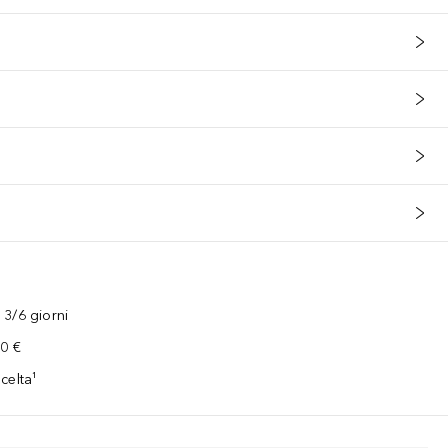
3/6 giorni
00 €
celta¹