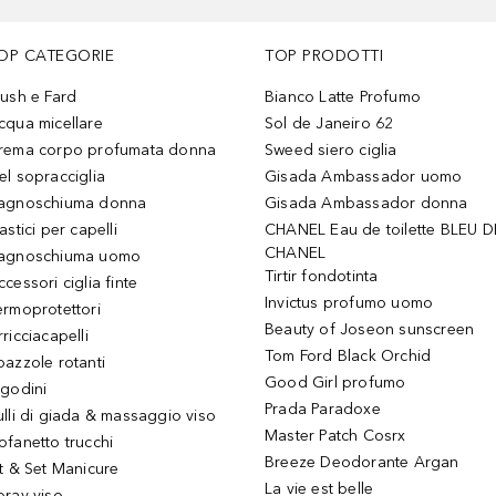
OP CATEGORIE
TOP PRODOTTI
lush e Fard
Bianco Latte Profumo
cqua micellare
Sol de Janeiro 62
rema corpo profumata donna
Sweed siero ciglia
el sopracciglia
Gisada Ambassador uomo
agnoschiuma donna
Gisada Ambassador donna
astici per capelli
CHANEL Eau de toilette BLEU D
CHANEL
agnoschiuma uomo
Tirtir fondotinta
ccessori ciglia finte
Invictus profumo uomo
ermoprotettori
Beauty of Joseon sunscreen
ricciacapelli
Tom Ford Black Orchid
pazzole rotanti
Good Girl profumo
igodini
Prada Paradoxe
ulli di giada & massaggio viso
Master Patch Cosrx
ofanetto trucchi
Breeze Deodorante Argan
it & Set Manicure
La vie est belle
pray viso