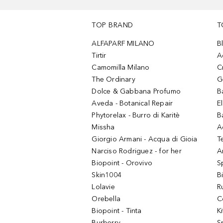
TOP BRAND
T
ALFAPARF MILANO
B
Tirtir
A
Camomilla Milano
C
The Ordinary
G
Dolce & Gabbana Profumo
B
Aveda - Botanical Repair
El
Phytorelax - Burro di Karitè
B
Missha
A
Giorgio Armani - Acqua di Gioia
T
Narciso Rodriguez - for her
Ar
Biopoint - Orovivo
S
Skin1004
B
Lolavie
R
Orebella
C
Biopoint - Tinta
K
Burberry
S