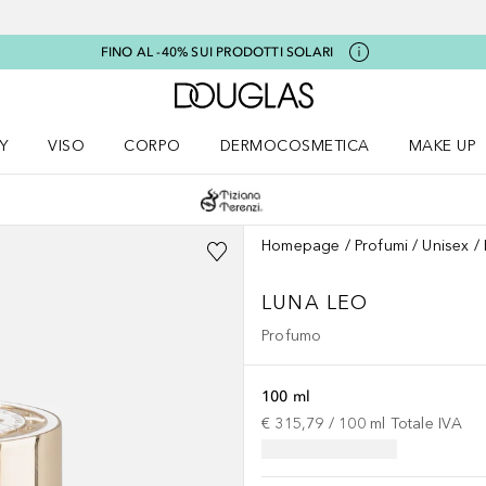
FINO AL -40% SUI PRODOTTI SOLARI
A Douglas Home
Y
VISO
CORPO
DERMOCOSMETICA
MAKE UP
menu K-BEAUTY
Apri il menu Viso
Apri il menu Corpo
Apri il menu DERMOCOSMETICA
Apri il me
Homepage
Profumi
Unisex
LUNA
LEO
Profumo
100 ml
€ 315,79
 / 
100
ml
Totale IVA