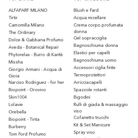
ALFAPARF MILANO
Blush e Fard
Tirtir
Acqua micellare
Camomilla Milano
Crema corpo profumata
donna
The Ordinary
Gel sopracciglia
Dolce & Gabbana Profumo
Bagnoschiuma donna
Aveda - Botanical Repair
Elastici per capelli
Phytorelax - Burro di Karitè
Bagnoschiuma uomo
Missha
Accessori ciglia finte
Giorgio Armani - Acqua di
Termoprotettori
Gioia
Narciso Rodriguez - for her
Arricciacapelli
Biopoint - Orovivo
Spazzole rotanti
Skin1004
Bigodini
Lolavie
Rulli di giada & massaggio
viso
Orebella
Cofanetto trucchi
Biopoint - Tinta
Kit & Set Manicure
Burberry
Spray viso
Tom Ford Profumo