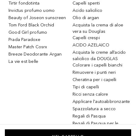
Tirtir fondotinta
Capelli spenti
Invictus profumo uomo
Acido salicilico
Beauty of Joseon sunscreen
Olio di argan
Tom Ford Black Orchid
Acquista la crema di aloe
vera su Douglas
Good Girl profumo
Capelli crespi
Prada Paradoxe
ACIDO AZELAICO
Master Patch Cosrx
Acquista le creme all’acido
Breeze Deodorante Argan
salicilico da DOUGLAS
La vie est belle
Colorare i capelli bianchi
Rimuovere i punti neri
Cheratina per i capelli
Tipi di capelli
Ricci senza calore
Applicare l'autoabbronzante
Spazzolatura a secco
Regali di Pasqua
Regali di Pasqua per le
donne