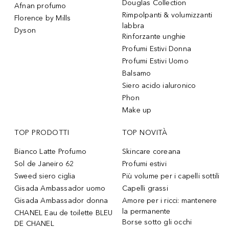
Douglas Collection
Afnan profumo
Rimpolpanti & volumizzanti
Florence by Mills
labbra
Dyson
Rinforzante unghie
Profumi Estivi Donna
Profumi Estivi Uomo
Balsamo
Siero acido ialuronico
Phon
Make up
TOP PRODOTTI
TOP NOVITÀ
Bianco Latte Profumo
Skincare coreana
Sol de Janeiro 62
Profumi estivi
Sweed siero ciglia
Più volume per i capelli sottili
Gisada Ambassador uomo
Capelli grassi
Gisada Ambassador donna
Amore per i ricci: mantenere
la permanente
CHANEL Eau de toilette BLEU
Borse sotto gli occhi
DE CHANEL