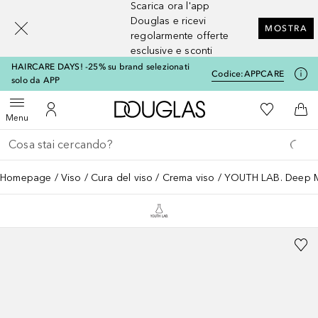
Scarica ora l'app
[navigation.slideout.screenreader]
Douglas e ricevi
MOSTRA
regolarmente offerte
esclusive e sconti
HAIRCARE DAYS! -25% su brand selezionati
Codice:
APPCARE
solo da APP
A Douglas Home
Alla Mia Li
Apri menu
Al Mio Account
Al 
Menu
Torna indietro
Esegui ricerca
Homepage
Viso
Cura del viso
Crema viso
YOUTH LAB. Deep M