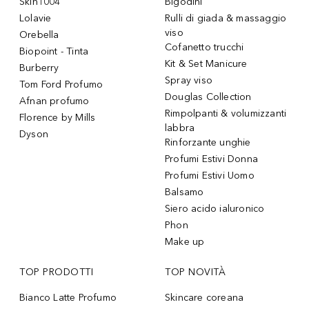
Skin1004
Bigodini
Lolavie
Rulli di giada & massaggio
viso
Orebella
Cofanetto trucchi
Biopoint - Tinta
Kit & Set Manicure
Burberry
Spray viso
Tom Ford Profumo
Douglas Collection
Afnan profumo
Rimpolpanti & volumizzanti
Florence by Mills
labbra
Dyson
Rinforzante unghie
Profumi Estivi Donna
Profumi Estivi Uomo
Balsamo
Siero acido ialuronico
Phon
Make up
TOP PRODOTTI
TOP NOVITÀ
Bianco Latte Profumo
Skincare coreana