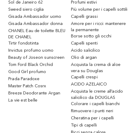
Sol de Janeiro 62
Profumi estivi
Sweed siero ciglia
Più volume per i capelli sottili
Gisada Ambassador uomo
Capelli grassi
Gisada Ambassador donna
Amore per i ricci: mantenere
la permanente
CHANEL Eau de toilette BLEU
Borse sotto gli occhi
DE CHANEL
Tirtir fondotinta
Capelli spenti
Invictus profumo uomo
Acido salicilico
Beauty of Joseon sunscreen
Olio di argan
Tom Ford Black Orchid
Acquista la crema di aloe
vera su Douglas
Good Girl profumo
Capelli crespi
Prada Paradoxe
ACIDO AZELAICO
Master Patch Cosrx
Acquista le creme all’acido
Breeze Deodorante Argan
salicilico da DOUGLAS
La vie est belle
Colorare i capelli bianchi
Rimuovere i punti neri
Cheratina per i capelli
Tipi di capelli
Ricci senza calore