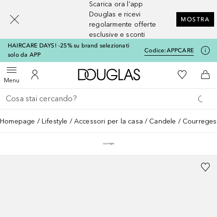
Scarica ora l'app
[navigation.slideout.screenreader]
Douglas e ricevi
MOSTRA
regolarmente offerte
esclusive e sconti
HAIRCARE DAYS! -25% su brand selezionati
Codice:
APPCARE
solo da APP
A Douglas Home
Alla Mia Li
Apri menu
Al Mio Account
Al 
Menu
Torna indietro
Esegui ricerca
Homepage
Lifestyle
Accessori per la casa
Candele
Courreges